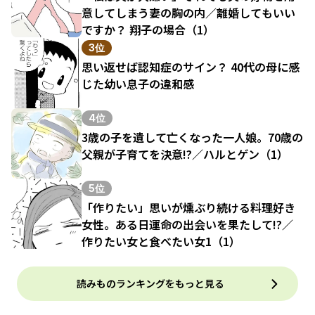
意してしまう妻の胸の内／離婚してもいい
ですか？ 翔子の場合（1）
3位
思い返せば認知症のサイン？ 40代の母に感
じた幼い息子の違和感
4位
3歳の子を遺して亡くなった一人娘。70歳の
父親が子育てを決意!?／ハルとゲン（1）
5位
「作りたい」思いが燻ぶり続ける料理好き
女性。ある日運命の出会いを果たして!?／
作りたい女と食べたい女1（1）
読みものランキングをもっと見る