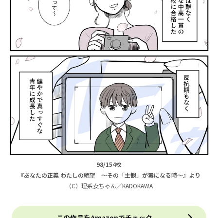
98/154枚
『あなたの正義 わたしの絶望 ～その「主観」が毒になる時～』より
（C）理系女ちゃん／KADOKAWA
この作品をAmazonでチェック