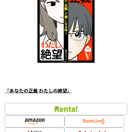
『あなたの正義 わたしの絶望』