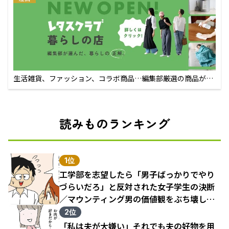
生活雑貨、ファッション、コラボ商品…編集部厳選の商品が買
えるECサイト
読みものランキング
1位
工学部を志望したら「男子ばっかりでやり
づらいだろ」と反対された女子学生の決断
／マウンティング男の価値観をぶち壊した
結果（1）
2位
「私は夫が大嫌い」それでも夫の好物を用