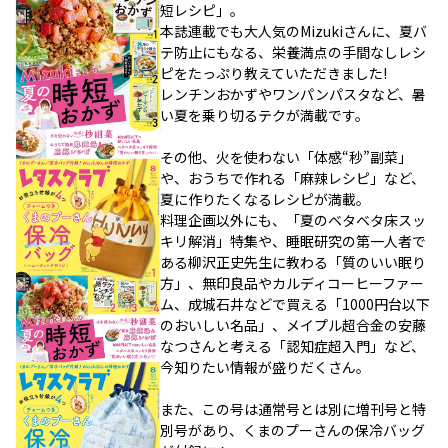
短レシピ」。
本誌連載でも大人気のMizukiさんに、夏バ
テ防止にもなる、栄養満点の手間なしレシ
ピをたっぷり教えていただきました!
レンチンおかずやワンパンパスタなど、暑
い夏を乗り切るテクが満載です。
その他、火を使わない「体感“秒”副菜」
や、おうちで作れる「麻辣レシピ」など、
夏に作りたくなるレシピが満載。
料理企画以外にも、「夏のベタベタ床スッ
キリ解消」特集や、睡眠研究の第一人者で
ある柳沢正史先生に教わる「質のいい眠り
方」、無印良品やカルディコーヒーファー
ム、成城石井などで買える「1000円台以下
のおいしい名品」、メイプル超合金の安藤
なつさんと考える「認知症超入門」など、
今知りたい情報が盛りだくさん。
また、この号は通常号とは別に増刊号と特
別号があり、くまのプーさんの保冷バッグ