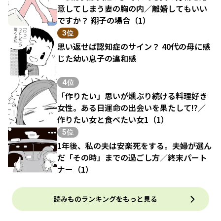
意してしまう妻の胸の内／離婚してもいい
ですか？ 翔子の場合（1）
3位
思い返せば認知症のサイン？ 40代の母に感
じた幼い息子の違和感
4位
「作りたい」思いが燻ぶり続ける料理好き
女性。ある日運命の出会いを果たして!?／
作りたい女と食べたい女1（1）
5位
1年後、私の夫は安楽死をする。夫婦が選ん
だ「その時」までの過ごし方／終末パート
ナー（1）
読みものランキングをもっと見る