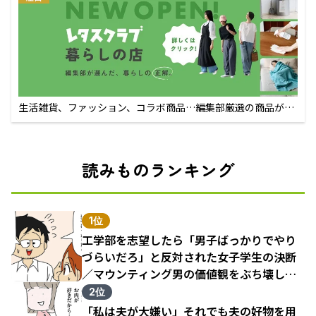
生活雑貨、ファッション、コラボ商品…編集部厳選の商品が買
えるECサイト
読みものランキング
1位
工学部を志望したら「男子ばっかりでやり
づらいだろ」と反対された女子学生の決断
／マウンティング男の価値観をぶち壊した
結果（1）
2位
「私は夫が大嫌い」それでも夫の好物を用