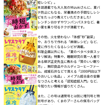
短レシピ」。
本誌連載でも大人気のMizukiさんに、夏バ
テ防止にもなる、栄養満点の手間なしレシ
ピをたっぷり教えていただきました!
レンチンおかずやワンパンパスタなど、暑
い夏を乗り切るテクが満載です。
その他、火を使わない「体感“秒”副菜」
や、おうちで作れる「麻辣レシピ」など、
夏に作りたくなるレシピが満載。
料理企画以外にも、「夏のベタベタ床スッ
キリ解消」特集や、睡眠研究の第一人者で
ある柳沢正史先生に教わる「質のいい眠り
方」、無印良品やカルディコーヒーファー
ム、成城石井などで買える「1000円台以下
のおいしい名品」、メイプル超合金の安藤
なつさんと考える「認知症超入門」など、
今知りたい情報が盛りだくさん。
また、この号は通常号とは別に増刊号と特
別号があり、くまのプーさんの保冷バッグ