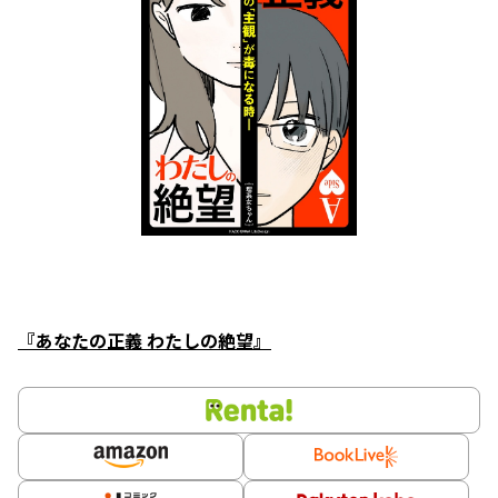
『あなたの正義 わたしの絶望』