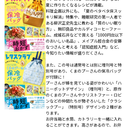
夏に作りたくなるレシピが満載。
料理企画以外にも、「夏のベタベタ床スッ
キリ解消」特集や、睡眠研究の第一人者で
ある柳沢正史先生に教わる「質のいい眠り
方」、無印良品やカルディコーヒーファー
ム、成城石井などで買える「1000円台以下
のおいしい名品」、メイプル超合金の安藤
なつさんと考える「認知症超入門」など、
今知りたい情報が盛りだくさん。
また、この号は通常号とは別に増刊号と特
別号があり、くまのプーさんの保冷バッグ
が付録に！
プーさんが蜂を見ている姿がかわいい「ハ
ニーポットデザイン」（増刊号）と、原作
のくまのプーさんやクリストファー・ロビ
ンなどの仲間たちが勢ぞろいした「クラシ
ックプー」（特別号）デザインの２種があ
ります。
お弁当箱と水筒、カトラリーを一緒に入れ
ることができます。高さがあるので、お弁