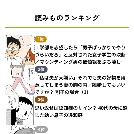
読みものランキング
1位
工学部を志望したら「男子ばっかりでやり
づらいだろ」と反対された女子学生の決断
／マウンティング男の価値観をぶち壊した
結果（1）
2位
「私は夫が大嫌い」それでも夫の好物を用
意してしまう妻の胸の内／離婚してもいい
ですか？ 翔子の場合（1）
3位
思い返せば認知症のサイン？ 40代の母に感
じた幼い息子の違和感
4位