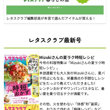
レタスクラブ編集部員が本音で選んだアイテムが買える！
レタスクラブ最新号
Mizukiさんの夏ラク時短レシピ
今号の料理特集は「Mizukiさんの夏ラク時
短レシピ」。
本誌連載でも大人気のMizukiさんに、夏バ
テ防止にもなる、栄養満点の手間なしレシ
ピをたっぷり教えていただきました!
レンチンおかずやワンパンパスタなど、暑
い夏を乗り切るテクが満載です。
その他、火を使わない「体感“秒”副菜」
や、おうちで作れる「麻辣レシピ」など、