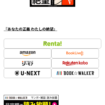
『あなたの正義 わたしの絶望』