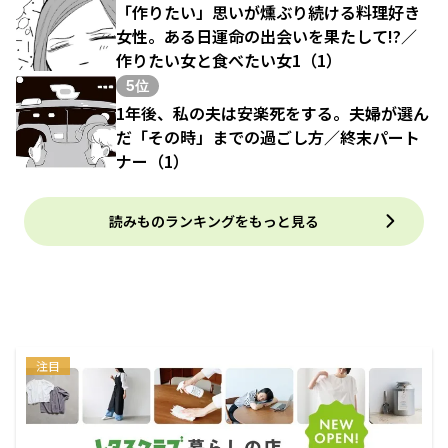
「作りたい」思いが燻ぶり続ける料理好き
女性。ある日運命の出会いを果たして!?／
作りたい女と食べたい女1（1）
5位
1年後、私の夫は安楽死をする。夫婦が選ん
だ「その時」までの過ごし方／終末パート
ナー（1）
読みものランキングをもっと見る
注目