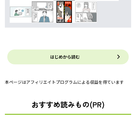
はじめから読む
本ページはアフィリエイトプログラムによる収益を得ています
おすすめ読みもの(PR)