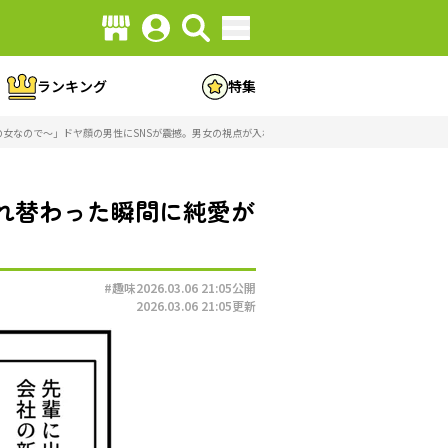
ランキング
特集
の女なので～」ドヤ顔の男性にSNSが震撼。男女の視点が入れ替わった瞬間に純愛がホラーになる話題作
れ替わった瞬間に純愛が
#趣味
2026.03.06 21:05
公開
2026.03.06 21:05
更新