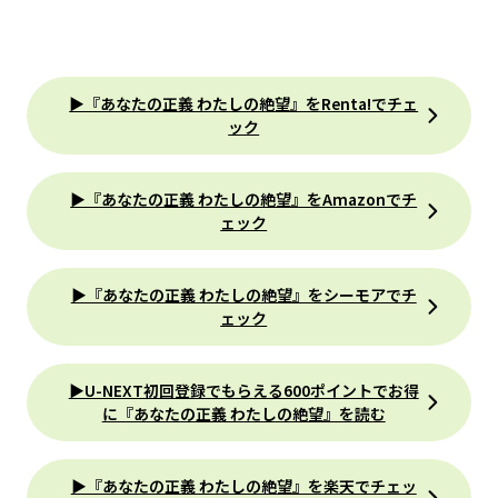
▶『あなたの正義 わたしの絶望』をRenta!でチェ
ック
▶『あなたの正義 わたしの絶望』をAmazonでチ
ェック
▶『あなたの正義 わたしの絶望』をシーモアでチ
ェック
▶U-NEXT初回登録でもらえる600ポイントでお得
に『あなたの正義 わたしの絶望』を読む
▶『あなたの正義 わたしの絶望』を楽天でチェッ