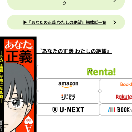
ク
▶『あなたの正義 わたしの絶望』掲載話一覧
『あなたの正義 わたしの絶望』