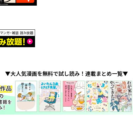
▼大人気漫画を無料で試し読み！連載まとめ一覧▼