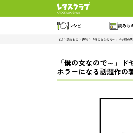
レシピ
読みも
読みもの
趣味
「僕の女なので～」ドヤ顔の男
「僕の女なので～」ド
ホラーになる話題作の著