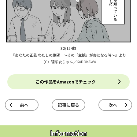
32/154枚
『あなたの正義 わたしの絶望 ～その「主観」が毒になる時～』より
（C）理系女ちゃん／KADOKAWA
この作品をAmazonでチェック
前へ
記事に戻る
次へ
Information