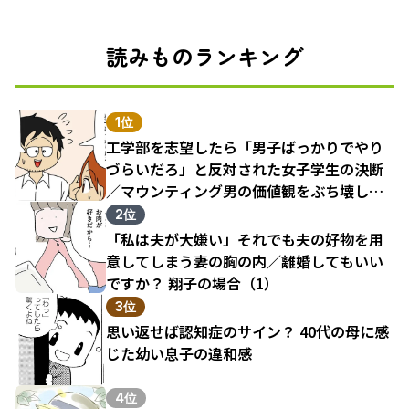
読みものランキング
1位
工学部を志望したら「男子ばっかりでやり
づらいだろ」と反対された女子学生の決断
／マウンティング男の価値観をぶち壊した
結果（1）
2位
「私は夫が大嫌い」それでも夫の好物を用
意してしまう妻の胸の内／離婚してもいい
ですか？ 翔子の場合（1）
3位
思い返せば認知症のサイン？ 40代の母に感
じた幼い息子の違和感
4位