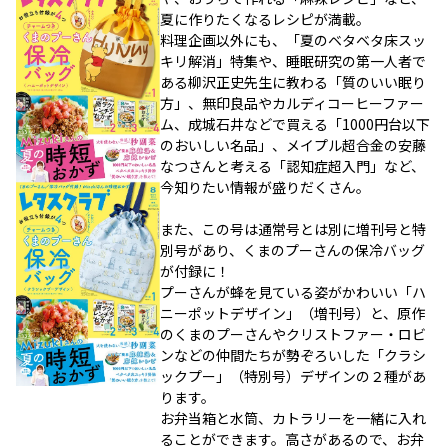
夏に作りたくなるレシピが満載。
料理企画以外にも、「夏のベタベタ床スッ
キリ解消」特集や、睡眠研究の第一人者で
ある柳沢正史先生に教わる「質のいい眠り
方」、無印良品やカルディコーヒーファー
ム、成城石井などで買える「1000円台以下
のおいしい名品」、メイプル超合金の安藤
なつさんと考える「認知症超入門」など、
今知りたい情報が盛りだくさん。
また、この号は通常号とは別に増刊号と特
別号があり、くまのプーさんの保冷バッグ
が付録に！
プーさんが蜂を見ている姿がかわいい「ハ
ニーポットデザイン」（増刊号）と、原作
のくまのプーさんやクリストファー・ロビ
ンなどの仲間たちが勢ぞろいした「クラシ
ックプー」（特別号）デザインの２種があ
ります。
お弁当箱と水筒、カトラリーを一緒に入れ
ることができます。高さがあるので、お弁