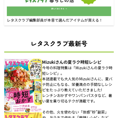
レタスクラブ編集部員が本音で選んだアイテムが買える！
レタスクラブ最新号
Mizukiさんの夏ラク時短レシピ
今号の料理特集は「Mizukiさんの夏ラク時
短レシピ」。
本誌連載でも大人気のMizukiさんに、夏バ
テ防止にもなる、栄養満点の手間なしレシ
ピをたっぷり教えていただきました!
レンチンおかずやワンパンパスタなど、暑
い夏を乗り切るテクが満載です。
その他、火を使わない「体感“秒”副菜」
や、おうちで作れる「麻辣レシピ」など、