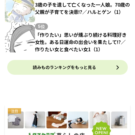
3歳の子を遺して亡くなった一人娘。70歳の
父親が子育てを決意!?／ハルとゲン（1）
5位
「作りたい」思いが燻ぶり続ける料理好き
女性。ある日運命の出会いを果たして!?／
作りたい女と食べたい女1（1）
読みものランキングをもっと見る
注目