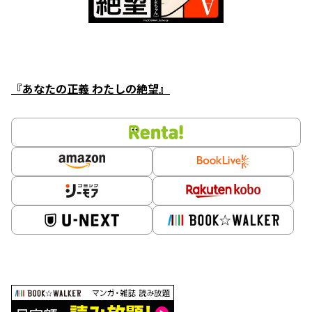
『あなたの正義 わたしの絶望』