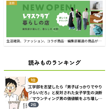
注目
生活雑貨、ファッション、コラボ商品…編集部厳選の商品が買
えるECサイト
読みものランキング
1位
工学部を志望したら「男子ばっかりでやり
づらいだろ」と反対された女子学生の決断
／マウンティング男の価値観をぶち壊した
結果（1）
2位