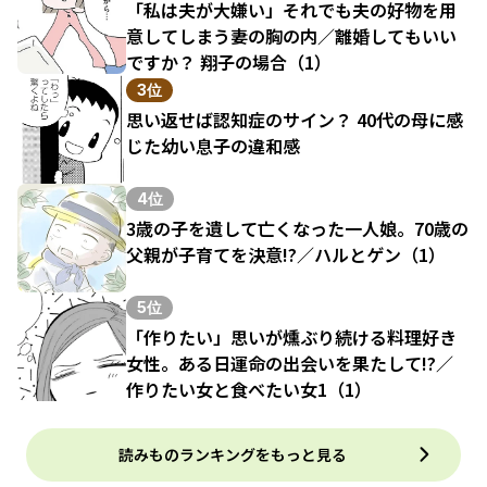
「私は夫が大嫌い」それでも夫の好物を用
意してしまう妻の胸の内／離婚してもいい
ですか？ 翔子の場合（1）
3位
思い返せば認知症のサイン？ 40代の母に感
じた幼い息子の違和感
4位
3歳の子を遺して亡くなった一人娘。70歳の
父親が子育てを決意!?／ハルとゲン（1）
5位
「作りたい」思いが燻ぶり続ける料理好き
女性。ある日運命の出会いを果たして!?／
作りたい女と食べたい女1（1）
読みものランキングをもっと見る