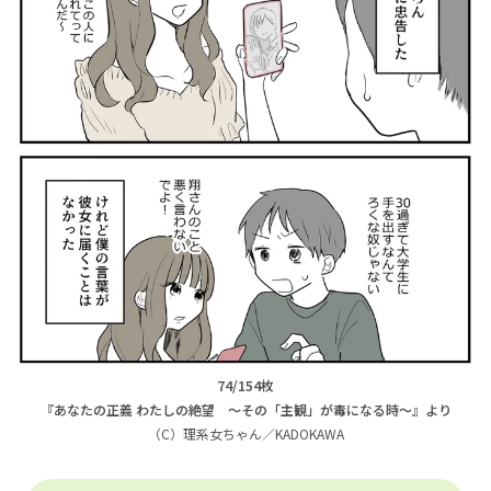
74/154枚
『あなたの正義 わたしの絶望 ～その「主観」が毒になる時～』より
（C）理系女ちゃん／KADOKAWA