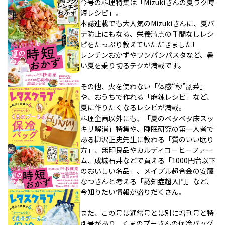
今号の料理特集は「Mizukiさんの夏ラク時
短レシピ」。
本誌連載でも大人気のMizukiさんに、夏バ
テ防止にもなる、栄養満点の手間なしレシ
ピをたっぷり教えていただきました!
レンチンおかずやワンパンパスタなど、暑
い夏を乗り切るテクが満載です。
その他、火を使わない「体感“秒”副菜」
や、おうちで作れる「麻辣レシピ」など、
夏に作りたくなるレシピが満載。
料理企画以外にも、「夏のベタベタ床スッ
キリ解消」特集や、睡眠研究の第一人者で
ある柳沢正史先生に教わる「質のいい眠り
方」、無印良品やカルディコーヒーファー
ム、成城石井などで買える「1000円台以下
のおいしい名品」、メイプル超合金の安藤
なつさんと考える「認知症超入門」など、
今知りたい情報が盛りだくさん。
また、この号は通常号とは別に増刊号と特
別号があり、くまのプーさんの保冷バッグ