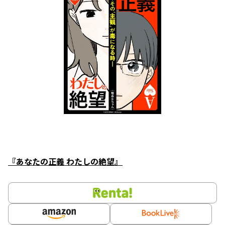
『あなたの正義 わたしの絶望』