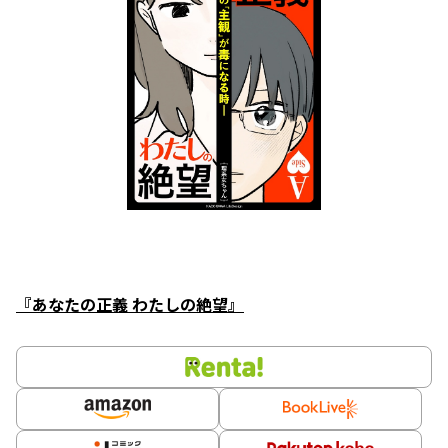
『あなたの正義 わたしの絶望』