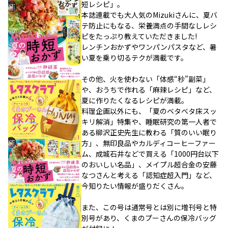
短レシピ」。
本誌連載でも大人気のMizukiさんに、夏バ
テ防止にもなる、栄養満点の手間なしレシ
ピをたっぷり教えていただきました!
レンチンおかずやワンパンパスタなど、暑
い夏を乗り切るテクが満載です。
その他、火を使わない「体感“秒”副菜」
や、おうちで作れる「麻辣レシピ」など、
夏に作りたくなるレシピが満載。
料理企画以外にも、「夏のベタベタ床スッ
キリ解消」特集や、睡眠研究の第一人者で
ある柳沢正史先生に教わる「質のいい眠り
方」、無印良品やカルディコーヒーファー
ム、成城石井などで買える「1000円台以下
のおいしい名品」、メイプル超合金の安藤
なつさんと考える「認知症超入門」など、
今知りたい情報が盛りだくさん。
また、この号は通常号とは別に増刊号と特
別号があり、くまのプーさんの保冷バッグ