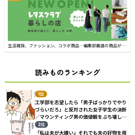
生活雑貨、ファッション、コラボ商品…編集部厳選の商品が買
えるECサイト
読みものランキング
1位
工学部を志望したら「男子ばっかりでやり
づらいだろ」と反対された女子学生の決断
／マウンティング男の価値観をぶち壊した
結果（1）
2位
「私は夫が大嫌い」それでも夫の好物を用