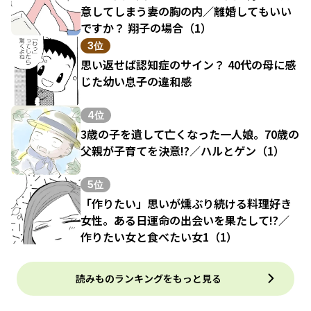
意してしまう妻の胸の内／離婚してもいい
ですか？ 翔子の場合（1）
3位
思い返せば認知症のサイン？ 40代の母に感
じた幼い息子の違和感
4位
3歳の子を遺して亡くなった一人娘。70歳の
父親が子育てを決意!?／ハルとゲン（1）
5位
「作りたい」思いが燻ぶり続ける料理好き
女性。ある日運命の出会いを果たして!?／
作りたい女と食べたい女1（1）
読みものランキングをもっと見る