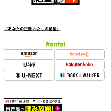
『あなたの正義 わたしの絶望』