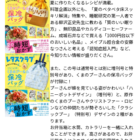
夏に作りたくなるレシピが満載。
料理企画以外にも、「夏のベタベタ床スッ
キリ解消」特集や、睡眠研究の第一人者で
ある柳沢正史先生に教わる「質のいい眠り
方」、無印良品やカルディコーヒーファー
ム、成城石井などで買える「1000円台以下
のおいしい名品」、メイプル超合金の安藤
なつさんと考える「認知症超入門」など、
今知りたい情報が盛りだくさん。
また、この号は通常号とは別に増刊号と特
別号があり、くまのプーさんの保冷バッグ
が付録に！
プーさんが蜂を見ている姿がかわいい「ハ
ニーポットデザイン」（増刊号）と、原作
のくまのプーさんやクリストファー・ロビ
ンなどの仲間たちが勢ぞろいした「クラシ
ックプー」（特別号）デザインの２種があ
ります。
お弁当箱と水筒、カトラリーを一緒に入れ
ることができます。高さがあるので、お弁