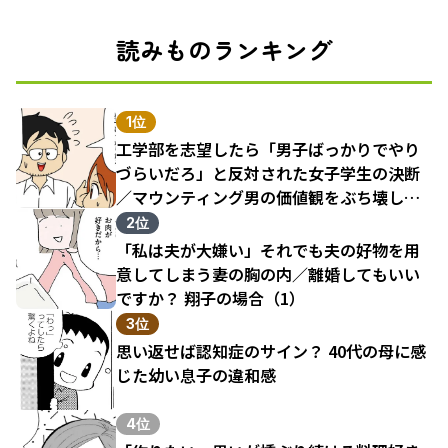
読みものランキング
1位
工学部を志望したら「男子ばっかりでやり
づらいだろ」と反対された女子学生の決断
／マウンティング男の価値観をぶち壊した
結果（1）
2位
「私は夫が大嫌い」それでも夫の好物を用
意してしまう妻の胸の内／離婚してもいい
ですか？ 翔子の場合（1）
3位
思い返せば認知症のサイン？ 40代の母に感
じた幼い息子の違和感
4位