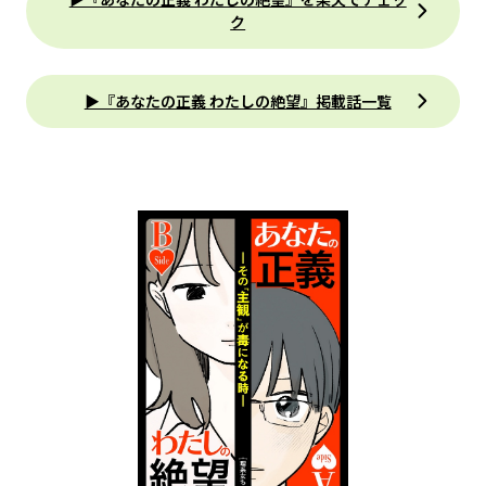
ク
▶『あなたの正義 わたしの絶望』掲載話一覧