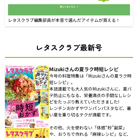
レタスクラブ編集部員が本音で選んだアイテムが買える！
レタスクラブ最新号
Mizukiさんの夏ラク時短レシピ
今号の料理特集は「Mizukiさんの夏ラク時
短レシピ」。
本誌連載でも大人気のMizukiさんに、夏バ
テ防止にもなる、栄養満点の手間なしレシ
ピをたっぷり教えていただきました!
レンチンおかずやワンパンパスタなど、暑
い夏を乗り切るテクが満載です。
その他、火を使わない「体感“秒”副菜」
や、おうちで作れる「麻辣レシピ」など、