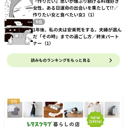
「作りたい」思いが燻ぶり続ける料理好き
女性。ある日運命の出会いを果たして!?／
作りたい女と食べたい女1（1）
5位
1年後、私の夫は安楽死をする。夫婦が選ん
だ「その時」までの過ごし方／終末パート
ナー（1）
読みものランキングをもっと見る
注目