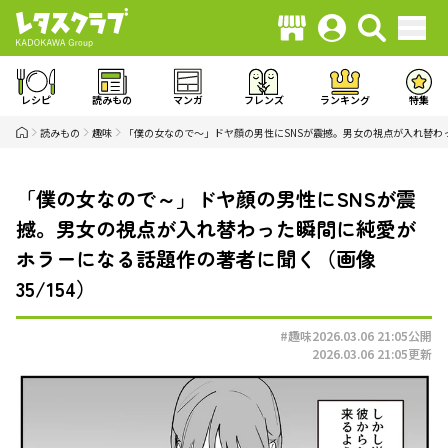
レシピ
読みもの
マンガ
フレンズ
ランキング
特集
読みもの
趣味
「僕の女なので～」ドヤ顔の男性にSNSが震撼。男女の視点が入れ替わ
「僕の女なので～」ドヤ顔の男性にSNSが震
撼。男女の視点が入れ替わった瞬間に純愛が
ホラーになる話題作の著者に聞く（画像
35/154）
#趣味
2026.03.06 21:05
公開
2026.03.06 21:05
更新