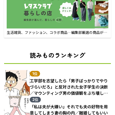
生活雑貨、ファッション、コラボ商品…編集部厳選の商品が買
えるECサイト
読みものランキング
1位
工学部を志望したら「男子ばっかりでやり
づらいだろ」と反対された女子学生の決断
／マウンティング男の価値観をぶち壊した
結果（1）
2位
「私は夫が大嫌い」それでも夫の好物を用
意してしまう妻の胸の内／離婚してもいい