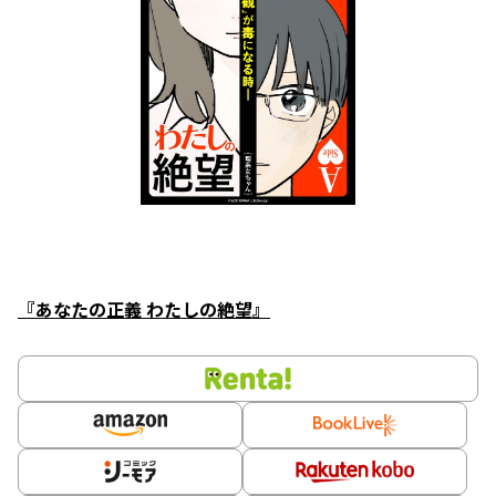
『あなたの正義 わたしの絶望』