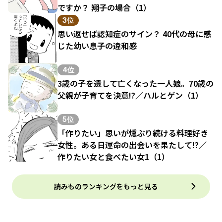
ですか？ 翔子の場合（1）
3位
思い返せば認知症のサイン？ 40代の母に感
じた幼い息子の違和感
4位
3歳の子を遺して亡くなった一人娘。70歳の
父親が子育てを決意!?／ハルとゲン（1）
5位
「作りたい」思いが燻ぶり続ける料理好き
女性。ある日運命の出会いを果たして!?／
作りたい女と食べたい女1（1）
読みものランキングをもっと見る