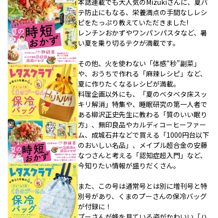
本誌連載でも大人気のMizukiさんに、夏バ
テ防止にもなる、栄養満点の手間なしレシ
ピをたっぷり教えていただきました!
レンチンおかずやワンパンパスタなど、暑
い夏を乗り切るテクが満載です。
その他、火を使わない「体感“秒”副菜」
や、おうちで作れる「麻辣レシピ」など、
夏に作りたくなるレシピが満載。
料理企画以外にも、「夏のベタベタ床スッ
キリ解消」特集や、睡眠研究の第一人者で
ある柳沢正史先生に教わる「質のいい眠り
方」、無印良品やカルディコーヒーファー
ム、成城石井などで買える「1000円台以下
のおいしい名品」、メイプル超合金の安藤
なつさんと考える「認知症超入門」など、
今知りたい情報が盛りだくさん。
また、この号は通常号とは別に増刊号と特
別号があり、くまのプーさんの保冷バッグ
が付録に！
プーさんが蜂を見ている姿がかわいい「ハ