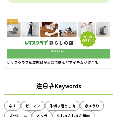
注目
レタスクラブ編集部員が本音で選んだアイテムが買える！
注目＃Keywords
なす
ピーマン
牛切り落とし肉
きゅうり
ズッキーニ
オクラ
牛しゃぶしゃぶ用肉