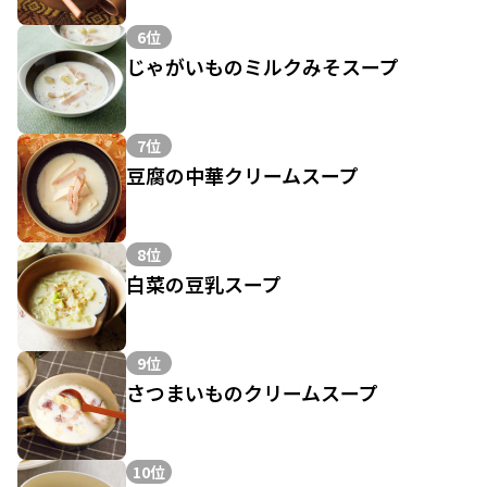
6位
じゃがいものミルクみそスープ
7位
豆腐の中華クリームスープ
8位
白菜の豆乳スープ
9位
さつまいものクリームスープ
10位