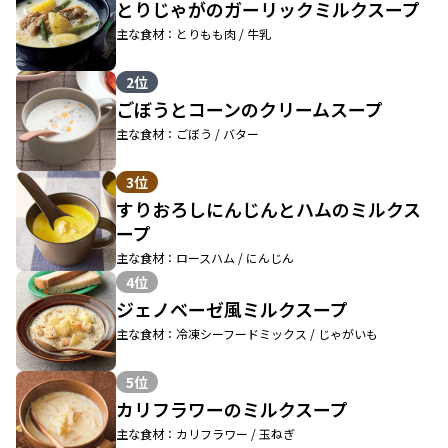
とりじゃがのガーリックミルクスープ
主な食材：とりもも肉 / 牛乳
2位
ごぼうとコーンのクリームスープ
主な食材：ごぼう / バター
3位
すりおろしにんじんとハムのミルクス
ープ
主な食材：ロースハム / にんじん
4位
ジェノベーゼ風ミルクスープ
主な食材：冷凍シーフードミックス / じゃがいも
5位
カリフラワーのミルクスープ
主な食材：カリフラワー / 玉ねぎ