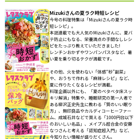
Mizukiさんの夏ラク時短レシピ
今号の料理特集は「Mizukiさんの夏ラク時
短レシピ」。
本誌連載でも大人気のMizukiさんに、夏バ
テ防止にもなる、栄養満点の手間なしレシ
ピをたっぷり教えていただきました!
レンチンおかずやワンパンパスタなど、暑
い夏を乗り切るテクが満載です。
その他、火を使わない「体感“秒”副菜」
や、おうちで作れる「麻辣レシピ」など、
夏に作りたくなるレシピが満載。
料理企画以外にも、「夏のベタベタ床スッ
キリ解消」特集や、睡眠研究の第一人者で
ある柳沢正史先生に教わる「質のいい眠り
方」、無印良品やカルディコーヒーファー
ム、成城石井などで買える「1000円台以下
のおいしい名品」、メイプル超合金の安藤
なつさんと考える「認知症超入門」など、
今知りたい情報が盛りだくさん。