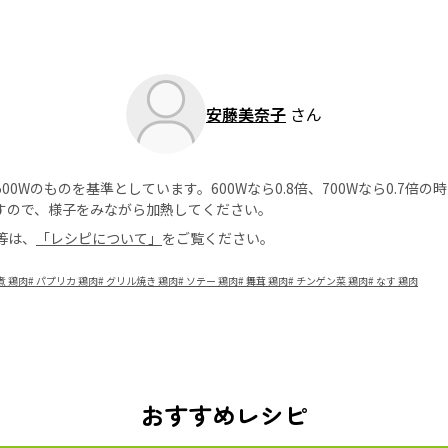
安藤美奈子
さん
0Wのものを基準としています。600Wなら0.8倍、700Wなら0.7倍
すので、様子をみながら加熱してください。
等は、
「レシピについて」
をご覧ください。
煮 鶏肉
#
パプリカ 鶏肉
#
グリル焼き 鶏肉
#
ソテー 鶏肉
#
舞茸 鶏肉
#
チンゲン菜 鶏肉
#
なす 鶏肉
おすすめレシピ