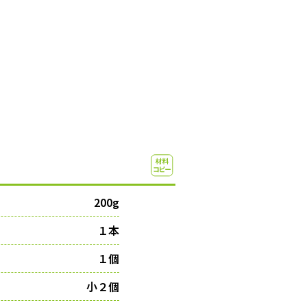
200g
１本
１個
小２個