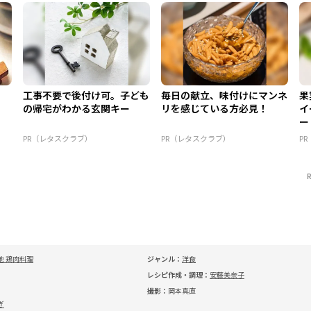
工事不要で後付け可。子ども
毎日の献立、味付けにマンネ
果
の帰宅がわかる玄関キー
リを感じている方必見！
イ
ー
PR（レタスクラブ）
PR（レタスクラブ）
P
他 鶏肉料理
ジャンル：
洋食
レシピ作成・調理：
安藤美奈子
撮影：
岡本真直
ぎ