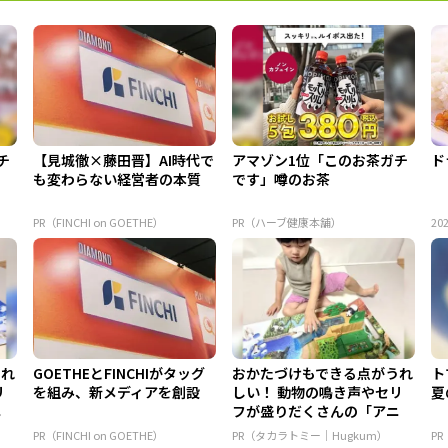
チ
【見城徹×藤田晋】AI時代で
アマゾン1位「このお茶ガチ
ド
も変わらない経営者の本質
です」噂のお茶
PR（FINCHI on GOETHE）
PR（ハーブ健康本舗）
202
うれ
GOETHEとFINCHIがタッグ
おかたづけもできる点がうれ
ト
リ
を組み、新メディアを創設
しい！ 動物の鳴き声やセリ
夏
ニ
フが盛りだくさんの「アニ
ア ...
PR（FINCHI on GOETHE）
PR（タカラトミー｜Hugkum）
P