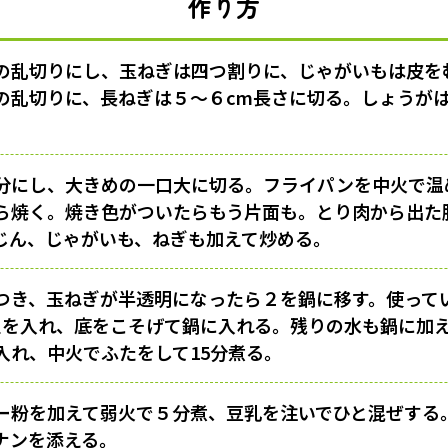
作り方
の乱切りにし、玉ねぎは四つ割りに、じゃがいもは皮を
の乱切りに、長ねぎは５〜６cm長さに切る。しょうが
分にし、大きめの一口大に切る。フライパンを中火で温
ら焼く。焼き色がついたらもう片面も。とり肉から出た
じん、じゃがいも、ねぎも加えて炒める。
つき、玉ねぎが半透明になったら２を鍋に移す。使って
適宜を入れ、底をこそげて鍋に入れる。残りの水も鍋に加
入れ、中火でふたをして15分煮る。
ー粉を加えて弱火で５分煮、豆乳を注いでひと混ぜする
ナンを添える。