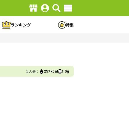
ランキング
特集
１人分：
257kcal
1.6g