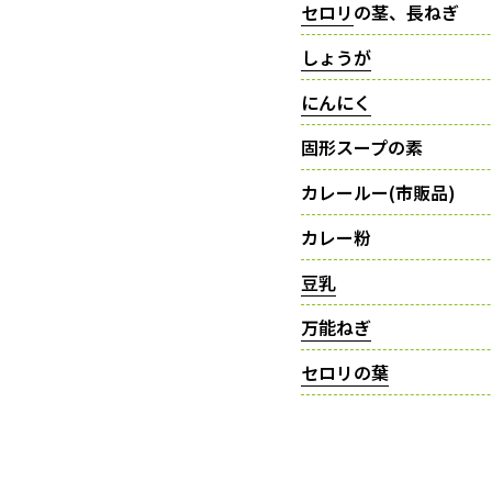
セロリ
の茎、長ねぎ
しょうが
にんにく
固形スープの素
カレールー(市販品)
カレー粉
豆乳
万能ねぎ
セロリの葉