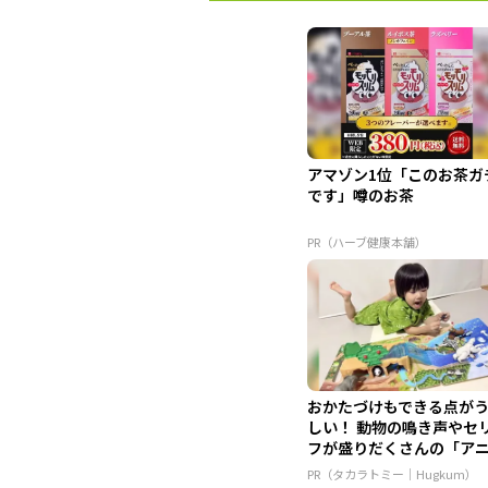
アマゾン1位「このお茶ガ
です」噂のお茶
PR（ハーブ健康本舗）
おかたづけもできる点が
しい！ 動物の鳴き声やセ
フが盛りだくさんの「ア
ア ...
PR（タカラトミー｜Hugkum）