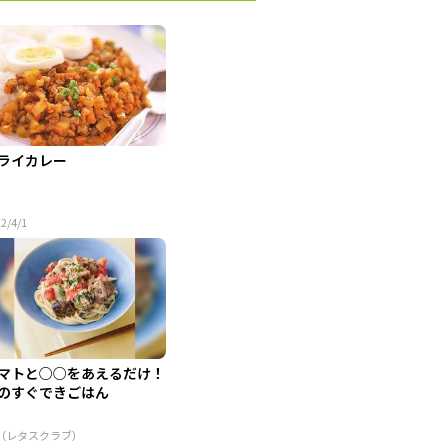
ライカレー
2/4/1
マトと○○をあえるだけ！
のすぐできごはん
R（レタスクラブ）