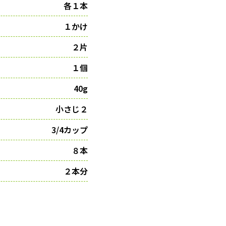
各１本
１かけ
２片
１個
40g
小さじ２
3/4カップ
８本
２本分