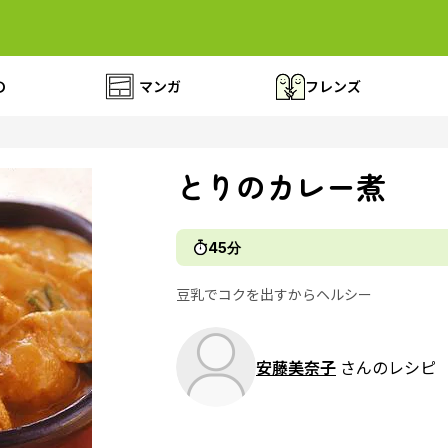
の
マンガ
フレンズ
とりのカレー煮
45分
豆乳でコクを出すからヘルシー
安藤美奈子
さんのレシピ