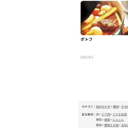
ポトフ
2022/4/1
カテゴリ：
肉のおかず
鶏肉
その
主な食材：
肉
とり肉
とりむね肉
野菜
根菜
にんじん
野菜
野菜その他
玉ね