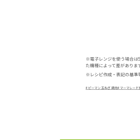
※電子レンジを使う場合は50
た機種によって差がありま
※レシピ作成・表記の基準
#
ピーマン 玉ねぎ 鶏肉
#
マーマレード