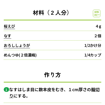
材料（２人分）
桜えび
４g
なす
２個
おろししょうが
1/2かけ分
めんつゆ(２倍濃縮)
1/4カップ
作り方
なすはしま目に数本皮をむき、１cm厚さの
輪切
1
り
にする。