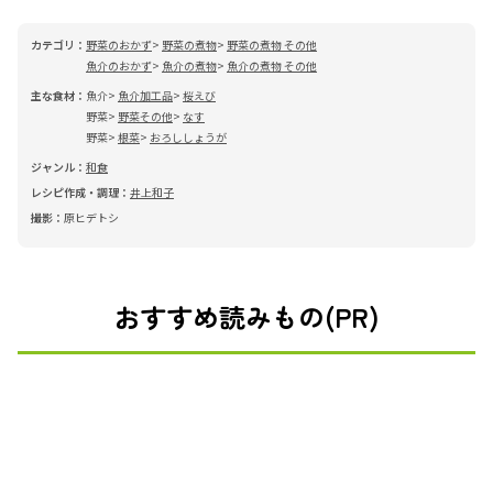
カテゴリ：
野菜のおかず
野菜の煮物
野菜の煮物 その他
魚介のおかず
魚介の煮物
魚介の煮物 その他
主な食材：
魚介
魚介加工品
桜えび
野菜
野菜その他
なす
野菜
根菜
おろししょうが
ジャンル：
和食
レシピ作成・調理：
井上和子
撮影：
原ヒデトシ
おすすめ読みもの(PR)