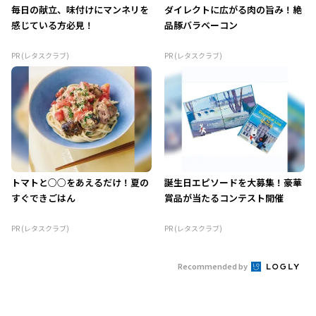
毎日の献立、味付けにマンネリを
ダイレクトに広がる肉の旨み！絶
感じている方必見！
品豚バラベーコン
PR (レタスクラブ)
PR (レタスクラブ)
トマトと○○をあえるだけ！夏の
誕生日エピソードを大募集！豪華
すぐできごはん
賞品が当たるコンテスト開催
PR (レタスクラブ)
PR (レタスクラブ)
Recommended by