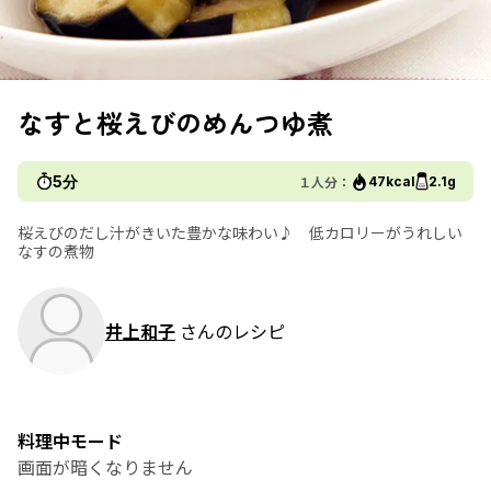
なすと桜えびのめんつゆ煮
5分
１人分：
47kcal
2.1g
桜えびのだし汁がきいた豊かな味わい♪ 低カロリーがうれしい
なすの煮物
井上和子
さんのレシピ
料理中モード
画面が暗くなりません