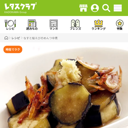
レシピ
読みもの
マンガ
フレンズ
ランキング
特集
レシピ
なすと桜えびのめんつゆ煮
時短でラク