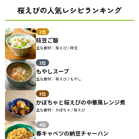
桜えびの人気レシピランキング
1位
枝豆ご飯
主な食材： 桜えび / 枝豆
2位
もやしスープ
主な食材： 桜えび / もやし
3位
かぼちゃと桜えびの中華風レンジ煮
主な食材： かぼちゃ / 桜えび
4位
春キャベツの納豆チャーハン