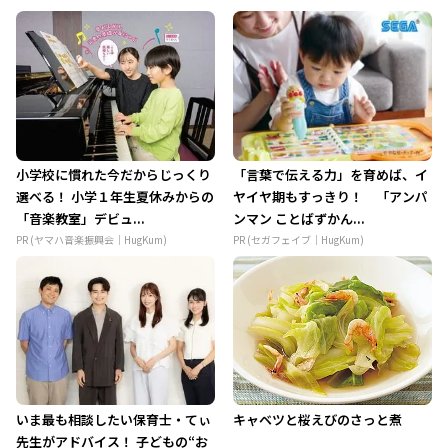
小学校に慣れた今だからじっくり
「言葉で伝える力」を育めば、イ
選べる！ 小学１年生夏休みからの
ヤイヤ期もすっきり！ 「アンパ
「音楽教室」デビュ...
ンマン ことばずかん...
PR (ヤマハ音楽振興会｜HugKum)
PR (セガフェイブ｜HugKum)
いま最も相談したい保育士・てぃ
キャベツと桜えびのさっと煮
先生がアドバイス！ 子どもの“お