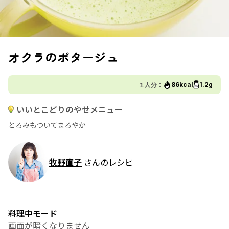
オクラのポタージュ
１人分：
86kcal
1.2g
いいとこどりのやせメニュー
とろみもついてまろやか
牧野直子
さんのレシピ
料理中モード
画面が暗くなりません