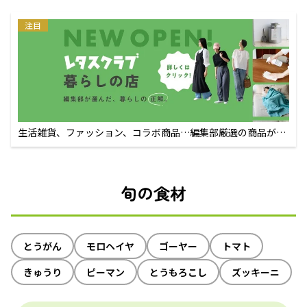
注目
生活雑貨、ファッション、コラボ商品…編集部厳選の商品が買
えるECサイト
旬の食材
とうがん
モロヘイヤ
ゴーヤー
トマト
きゅうり
ピーマン
とうもろこし
ズッキーニ