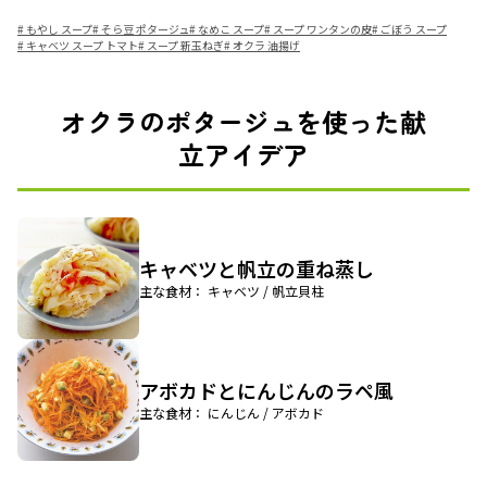
#
もやし スープ
#
そら豆 ポタージュ
#
なめこ スープ
#
スープ ワンタンの皮
#
ごぼう スープ
#
キャベツ スープ トマト
#
スープ 新玉ねぎ
#
オクラ 油揚げ
オクラのポタージュを使った献
立アイデア
キャベツと帆立の重ね蒸し
主な食材： キャベツ / 帆立貝柱
アボカドとにんじんのラペ風
主な食材： にんじん / アボカド