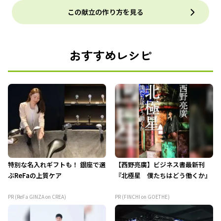
この献立の作り方を見る
おすすめレシピ
特別な名入れギフトも！ 銀座で選
【西野亮廣】ビジネス書最新刊
ぶReFaの上質ケア
『北極星 僕たちはどう働くか』
PR (ReFa GINZA on CREA)
PR (FINCHI on GOETHE)