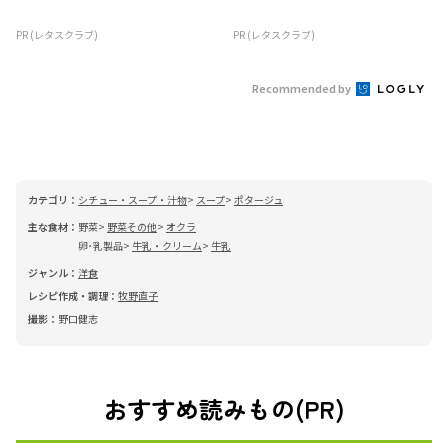
PR (レタスクラブ)
PR (レタスクラブ)
Recommended by
カテゴリ：
シチュー・スープ・汁物
スープ
ポタージュ
主な食材：
野菜
野菜その他
オクラ
卵･乳製品
牛乳・クリーム
牛乳
ジャンル：
洋食
レシピ作成・調理：
牧野直子
撮影：
野口健志
おすすめ読みもの(PR)