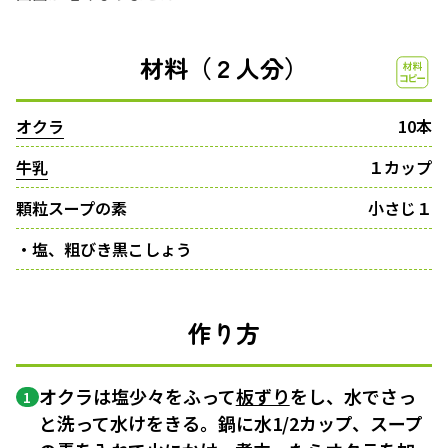
材料（２人分）
オクラ
10本
牛乳
１カップ
顆粒スープの素
小さじ１
・塩、粗びき黒こしょう
作り方
オクラは塩少々をふって
板ずり
をし、水でさっ
1
と洗って水けをきる。鍋に水1/2カップ、スープ