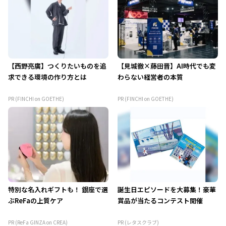
【西野亮廣】つくりたいものを追
【見城徹×藤田晋】AI時代でも変
求できる環境の作り方とは
わらない経営者の本質
PR (FINCHI on GOETHE)
PR (FINCHI on GOETHE)
特別な名入れギフトも！ 銀座で選
誕生日エピソードを大募集！豪華
ぶReFaの上質ケア
賞品が当たるコンテスト開催
PR (ReFa GINZA on CREA)
PR (レタスクラブ)