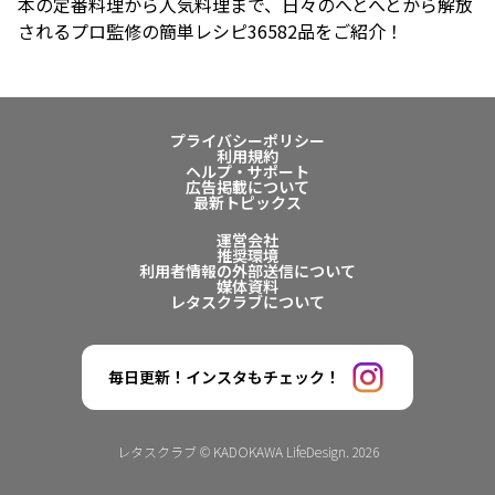
本の定番料理から人気料理まで、日々のへとへとから解放
されるプロ監修の簡単レシピ36582品をご紹介！
プライバシーポリシー
利用規約
ヘルプ・サポート
広告掲載について
最新トピックス
運営会社
推奨環境
利用者情報の外部送信について
媒体資料
レタスクラブについて
毎日更新！インスタもチェック！
レタスクラブ © KADOKAWA LifeDesign. 2026