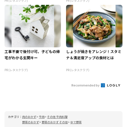
PR (レタスクラブ)
PR (レタスクラブ)
工事不要で後付け可。子どもの帰
しょうが焼きをアレンジ！スタミ
宅がわかる玄関キー
ナ＆満足度アップの食材とは
PR (レタスクラブ)
PR (レタスクラブ)
Recommended by
カテゴリ：
肉のおかず
牛肉
その他 牛肉料理
野菜のおかず
野菜のおかず その他
ゆで野菜