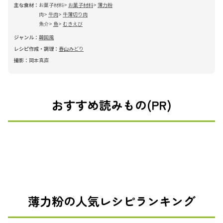
主な食材：
お菓子材料
お菓子材料
薄力粉
肉
牛肉
牛薄切り肉
魚介
魚
むきえび
ジャンル：
韓国風
レシピ作成・調理：
春山みどり
撮影：
岡本真直
おすすめ読みもの(PR)
薄力粉の人気レシピランキング