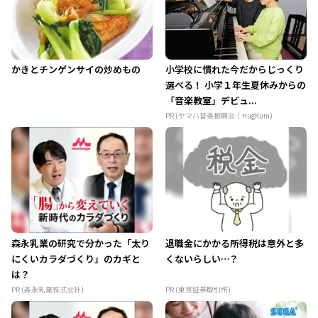
かきとチンゲンサイの炒めもの
小学校に慣れた今だからじっくり
選べる！ 小学１年生夏休みからの
「音楽教室」デビュ...
PR (ヤマハ音楽振興会｜HugKum)
森永乳業の研究で分かった「太り
退職金にかかる所得税は意外と多
にくいカラダづくり」のカギと
くないらしい…？
は？
PR (森永乳業株式会社)
PR (東京証券取引所)