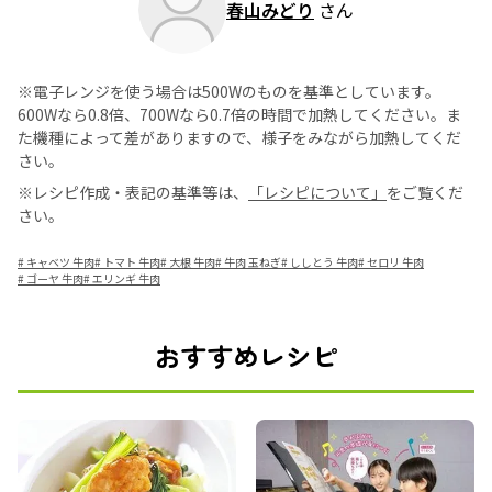
春山みどり
さん
※電子レンジを使う場合は500Wのものを基準としています。
600Wなら0.8倍、700Wなら0.7倍の時間で加熱してください。ま
た機種によって差がありますので、様子をみながら加熱してくだ
さい。
※レシピ作成・表記の基準等は、
「レシピについて」
をご覧くだ
さい。
#
キャベツ 牛肉
#
トマト 牛肉
#
大根 牛肉
#
牛肉 玉ねぎ
#
ししとう 牛肉
#
セロリ 牛肉
#
ゴーヤ 牛肉
#
エリンギ 牛肉
おすすめレシピ