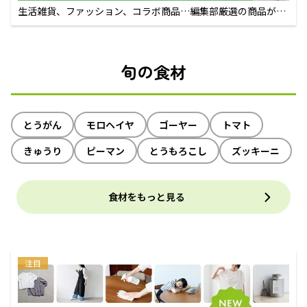
生活雑貨、ファッション、コラボ商品…編集部厳選の商品が買
えるECサイト
旬の食材
とうがん
モロヘイヤ
ゴーヤー
トマト
きゅうり
ピーマン
とうもろこし
ズッキーニ
食材をもっと見る
注目