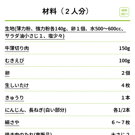
材料（２人分）
生地(薄力粉、強力粉各140g、卵１個、水500〜600cc、
サラダ油小さじ１、塩少々)
牛薄切り肉
150g
むきえび
100g
卵
２個
生しいたけ
４枚
きゅうり
１本
にんじん
、長ねぎ(白い部分)
各1/2本
絹さや
６〜７枚
焼き肉のたれ(市販品)
大さじ２