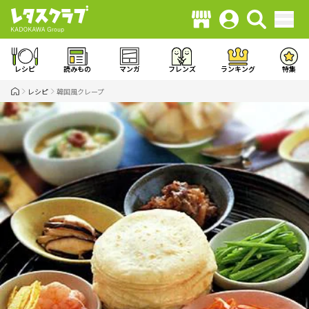
レシピ
読みもの
マンガ
フレンズ
ランキング
特集
レシピ
韓国風クレープ