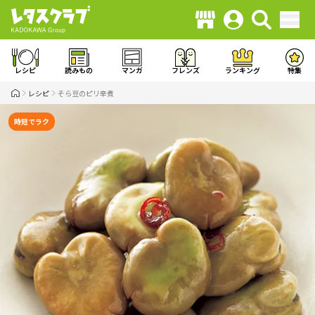
レシピ
読みもの
マンガ
フレンズ
ランキング
特集
レシピ
そら豆のピリ辛煮
時短でラク