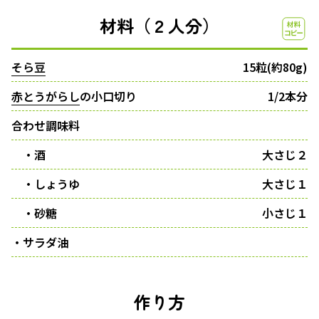
材料（２人分）
そら豆
15粒(約80g)
赤とうがらし
の小口切り
1/2本分
合わせ調味料
・酒
大さじ２
・しょうゆ
大さじ１
・砂糖
小さじ１
・サラダ油
作り方