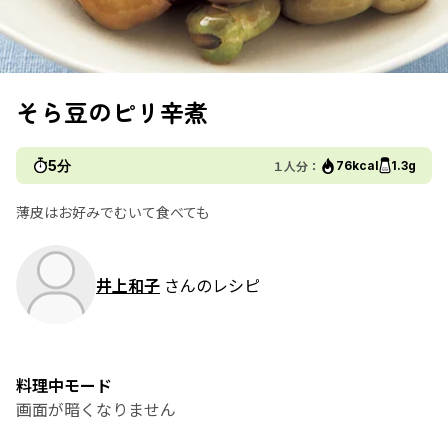
そら豆のピリ辛煮
5分
１人分：
76kcal
1.3g
薄皮はお好みでむいて食べても
井上和子
さんのレシピ
料理中モード
画面が暗くなりません