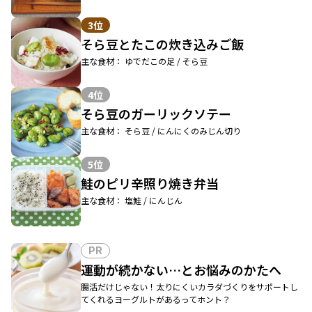
3位
そら豆とたこの炊き込みご飯
主な食材： ゆでだこの足 / そら豆
4位
そら豆のガーリックソテー
主な食材： そら豆 / にんにくのみじん切り
5位
鮭のピリ辛照り焼き弁当
主な食材： 塩鮭 / にんじん
PR
運動が続かない…とお悩みのかたへ
腸活だけじゃない！太りにくいカラダづくりをサポートし
てくれるヨーグルトがあるってホント？