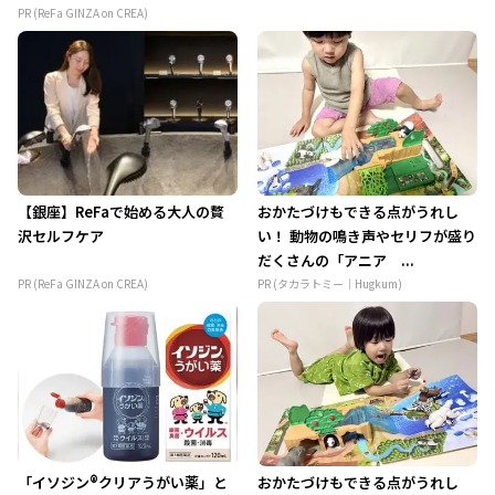
PR (ReFa GINZA on CREA)
【銀座】ReFaで始める大人の贅
おかたづけもできる点がうれし
沢セルフケア
い！ 動物の鳴き声やセリフが盛り
だくさんの「アニア ...
PR (ReFa GINZA on CREA)
PR (タカラトミー｜Hugkum)
「イソジン®クリアうがい薬」と
おかたづけもできる点がうれし