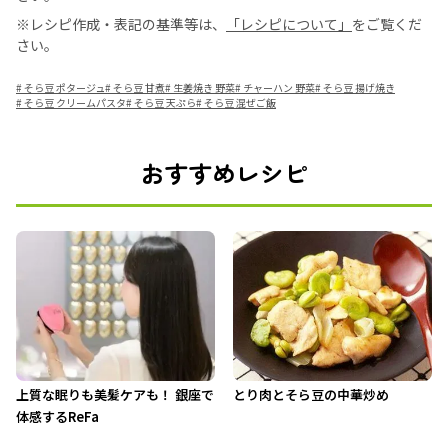
※レシピ作成・表記の基準等は、
「レシピについて」
をご覧くだ
さい。
#
そら豆 ポタージュ
#
そら豆 甘煮
#
生姜焼き 野菜
#
チャーハン 野菜
#
そら豆 揚げ焼き
#
そら豆 クリームパスタ
#
そら豆 天ぷら
#
そら豆 混ぜご飯
おすすめレシピ
上質な眠りも美髪ケアも！ 銀座で
とり肉とそら豆の中華炒め
体感するReFa