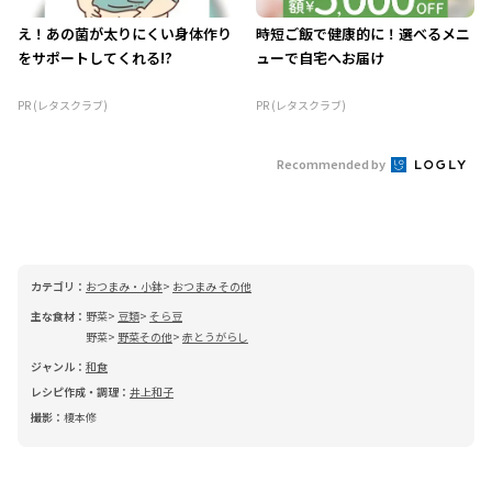
え！あの菌が太りにくい身体作り
時短ご飯で健康的に！選べるメニ
をサポートしてくれる!?
ューで自宅へお届け
PR (レタスクラブ)
PR (レタスクラブ)
Recommended by
カテゴリ：
おつまみ・小鉢
おつまみ その他
主な食材：
野菜
豆類
そら豆
野菜
野菜その他
赤とうがらし
ジャンル：
和食
レシピ作成・調理：
井上和子
撮影：
榎本修