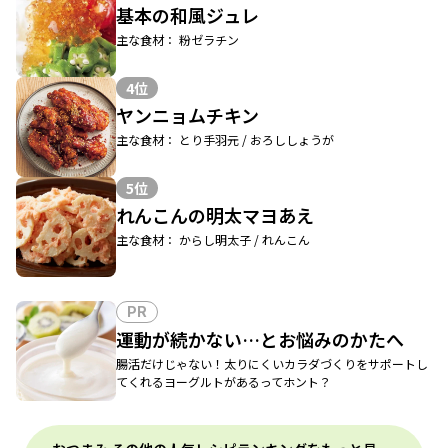
基本の和風ジュレ
主な食材： 粉ゼラチン
4位
ヤンニョムチキン
主な食材： とり手羽元 / おろししょうが
5位
れんこんの明太マヨあえ
主な食材： からし明太子 / れんこん
PR
運動が続かない…とお悩みのかたへ
腸活だけじゃない！太りにくいカラダづくりをサポートし
てくれるヨーグルトがあるってホント？