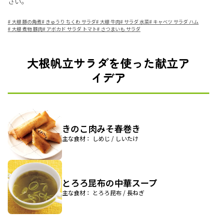
さい。
#
大根 豚の角煮
#
きゅうり ちくわ サラダ
#
大根 牛肉
#
サラダ 水菜
#
キャベツ サラダ ハム
#
大根 煮物 豚肉
#
アボカド サラダ トマト
#
さつまいも サラダ
大根帆立サラダを使った献立ア
イデア
きのこ肉みそ春巻き
主な食材： しめじ / しいたけ
とろろ昆布の中華スープ
主な食材： とろろ昆布 / 長ねぎ