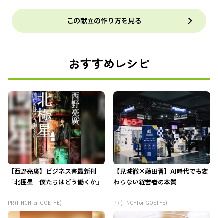
この献立の作り方を見る
おすすめレシピ
【西野亮廣】ビジネス書最新刊
【見城徹×藤田晋】AI時代でも変
『北極星 僕たちはどう働くか』
わらない経営者の本質
PR (FINCHI on GOETHE)
PR (FINCHI on GOETHE)