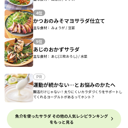
4位
かつおのみそマヨサラダ仕立て
主な食材： みょうが / 豆苗
5位
あじのおかずサラダ
主な食材： あじ(三枚おろし) / 水菜
PR
運動が続かない…とお悩みのかたへ
腸活だけじゃない！太りにくいカラダづくりをサポートし
てくれるヨーグルトがあるってホント？
魚介を使ったサラダ その他の人気レシピランキング
をもっと見る