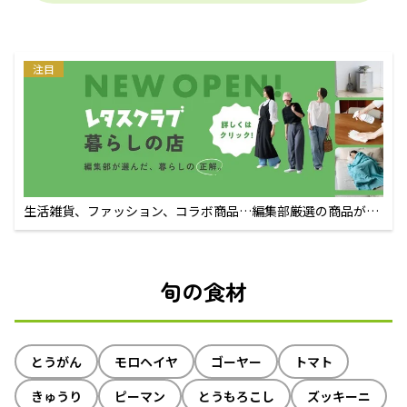
注目
生活雑貨、ファッション、コラボ商品…編集部厳選の商品が買
えるECサイト
旬の食材
とうがん
モロヘイヤ
ゴーヤー
トマト
きゅうり
ピーマン
とうもろこし
ズッキーニ