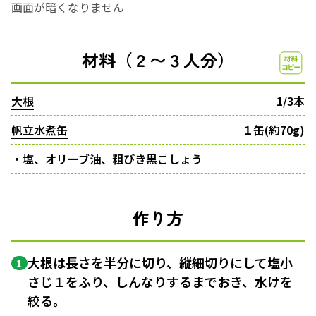
画面が暗くなりません
材料（２〜３人分）
大根
1/3本
帆立水煮缶
１缶(約70g)
・塩、オリーブ油、粗びき黒こしょう
作り方
大根は長さを半分に切り、縦細切りにして塩小
1
さじ１をふり、
しんなり
するまでおき、水けを
絞る。