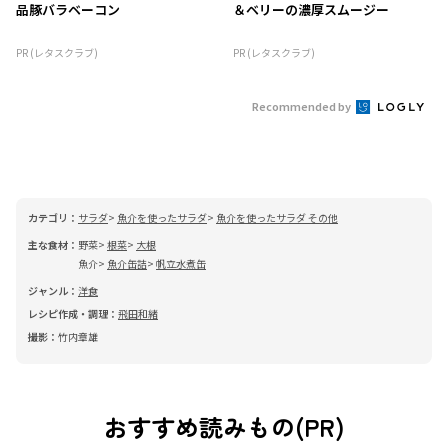
品豚バラベーコン
＆ベリーの濃厚スムージー
PR (レタスクラブ)
PR (レタスクラブ)
Recommended by
カテゴリ：
サラダ
魚介を使ったサラダ
魚介を使ったサラダ その他
主な食材：
野菜
根菜
大根
魚介
魚介缶詰
帆立水煮缶
ジャンル：
洋食
レシピ作成・調理：
飛田和緒
撮影：
竹内章雄
おすすめ読みもの(PR)