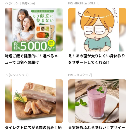
PR (ゲラン｜美的.com)
PR (FINCHI on GOETHE)
時短ご飯で健康的に！選べるメニ
え！あの菌が太りにくい身体作り
ューで自宅へお届け
をサポートしてくれる!?
PR (レタスクラブ)
PR (レタスクラブ)
ダイレクトに広がる肉の旨み！絶
果実感あふれる味わい！アサイー