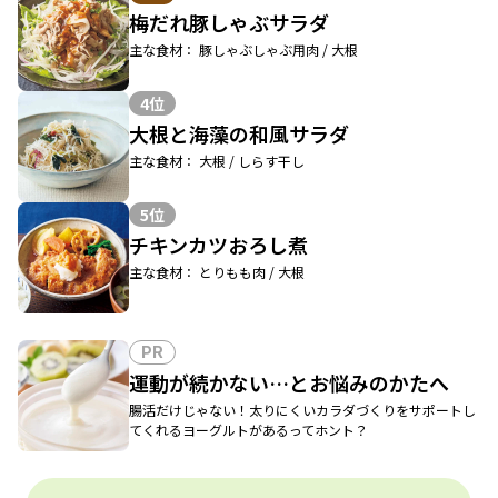
梅だれ豚しゃぶサラダ
主な食材： 豚しゃぶしゃぶ用肉 / 大根
4位
大根と海藻の和風サラダ
主な食材： 大根 / しらす干し
5位
チキンカツおろし煮
主な食材： とりもも肉 / 大根
PR
運動が続かない…とお悩みのかたへ
腸活だけじゃない！太りにくいカラダづくりをサポートし
てくれるヨーグルトがあるってホント？