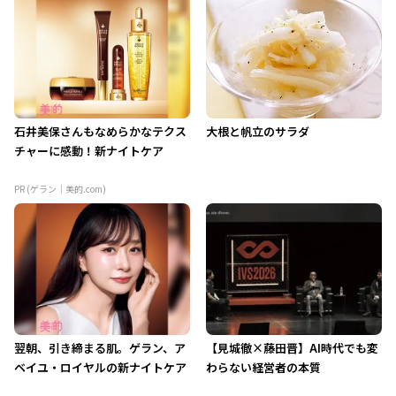
石井美保さんもなめらかなテクス
大根と帆立のサラダ
チャーに感動！新ナイトケア
PR (ゲラン｜美的.com)
翌朝、引き締まる肌。ゲラン、ア
【見城徹×藤田晋】AI時代でも変
ベイユ・ロイヤルの新ナイトケア
わらない経営者の本質