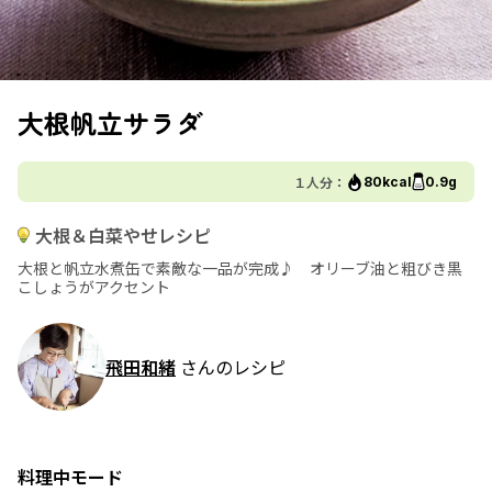
大根帆立サラダ
１人分：
80kcal
0.9g
大根＆白菜やせレシピ
大根と帆立水煮缶で素敵な一品が完成♪ オリーブ油と粗びき黒
こしょうがアクセント
飛田和緒
さんのレシピ
料理中モード