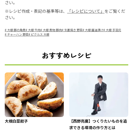
さい。
※レシピ作成・表記の基準等は、
「レシピについて」
をご覧くだ
さい。
#
大根 豚の角煮
#
大根 牛肉
#
大根 煮物 豚肉
#
生姜焼き 野菜
#
大根 醤油漬け
#
大根 手羽元
#
チャーハン 野菜
#
ピクルス 大根
おすすめレシピ
大根白菜餃子
【西野亮廣】つくりたいものを追
求できる環境の作り方とは