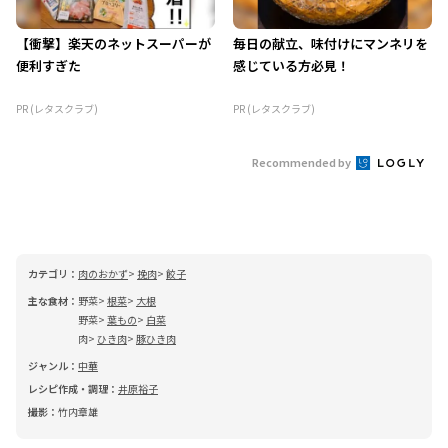
【衝撃】楽天のネットスーパーが
毎日の献立、味付けにマンネリを
便利すぎた
感じている方必見！
PR (レタスクラブ)
PR (レタスクラブ)
Recommended by
カテゴリ：
肉のおかず
挽肉
餃子
主な食材：
野菜
根菜
大根
野菜
葉もの
白菜
肉
ひき肉
豚ひき肉
ジャンル：
中華
レシピ作成・調理：
井原裕子
撮影：
竹内章雄