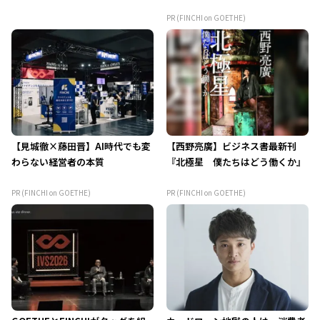
PR (FINCHI on GOETHE)
【見城徹×藤田晋】AI時代でも変
【西野亮廣】ビジネス書最新刊
わらない経営者の本質
『北極星 僕たちはどう働くか』
PR (FINCHI on GOETHE)
PR (FINCHI on GOETHE)