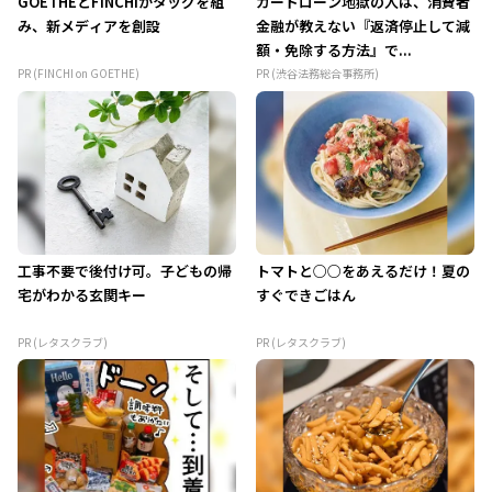
GOETHEとFINCHIがタッグを組
カードローン地獄の人は、消費者
み、新メディアを創設
金融が教えない『返済停止して減
額・免除する方法』で...
PR (FINCHI on GOETHE)
PR (渋谷法務総合事務所)
工事不要で後付け可。子どもの帰
トマトと○○をあえるだけ！夏の
宅がわかる玄関キー
すぐできごはん
PR (レタスクラブ)
PR (レタスクラブ)