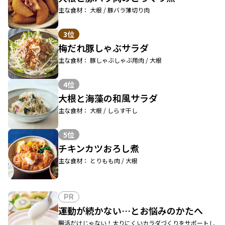
主な食材： 大根 / 豚バラ薄切り肉
3位
梅だれ豚しゃぶサラダ
主な食材： 豚しゃぶしゃぶ用肉 / 大根
4位
大根と海藻の和風サラダ
主な食材： 大根 / しらす干し
5位
チキンカツおろし煮
主な食材： とりもも肉 / 大根
PR
運動が続かない…とお悩みのかたへ
腸活だけじゃない！太りにくいカラダづくりをサポートし