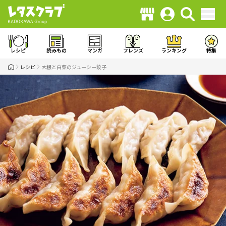
レシピ
読みもの
マンガ
フレンズ
ランキング
特集
レシピ
大根と白菜のジューシー餃子