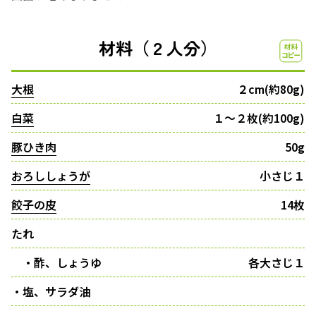
材料（２人分）
大根
２cm(約80g)
白菜
１〜２枚(約100g)
豚ひき肉
50g
おろししょうが
小さじ１
餃子の皮
14枚
たれ
・酢、しょうゆ
各大さじ１
・塩、サラダ油