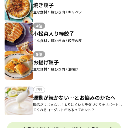
焼き餃子
主な食材： 豚ひき肉 / キャベツ
4位
小松菜入り棒餃子
主な食材： 豚ひき肉 / 餃子の皮
5位
お揚げ餃子
主な食材： 豚ひき肉 / 油揚げ
PR
運動が続かない…とお悩みのかたへ
腸活だけじゃない！太りにくいカラダづくりをサポートし
てくれるヨーグルトがあるってホント？