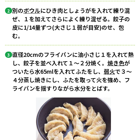
別の
ボウル
にひき肉としょうがを入れて練り混
2
ぜ、１を加えてさらによく練り混ぜる。餃子の
皮に1/14量ずつ(大さじ１弱が目安)のせ、包
む。
直径20cmのフライパンに油小さじ１を入れて熱
3
し、餃子を並べ入れて１〜２分焼く。
焼き色
が
ついたら水65mlを入れてふたをし、
弱火
で３〜
４分蒸し焼きにし、ふたを取って火を強め、フ
ライパンを揺すりながら水分をとばす。