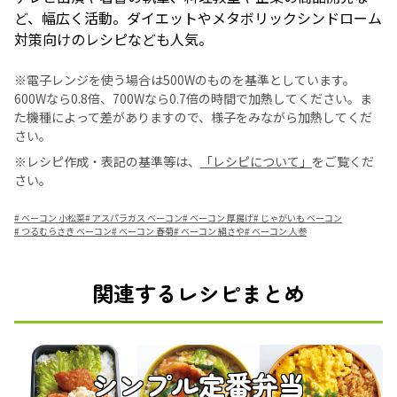
ど、幅広く活動。ダイエットやメタボリックシンドローム
対策向けのレシピなども人気。
※電子レンジを使う場合は500Wのものを基準としています。
600Wなら0.8倍、700Wなら0.7倍の時間で加熱してください。ま
た機種によって差がありますので、様子をみながら加熱してくだ
さい。
※レシピ作成・表記の基準等は、
「レシピについて」
をご覧くだ
さい。
#
ベーコン 小松菜
#
アスパラガス ベーコン
#
ベーコン 厚揚げ
#
じゃがいも ベーコン
#
つるむらさき ベーコン
#
ベーコン 春菊
#
ベーコン 絹さや
#
ベーコン 人参
関連するレシピまとめ
シンプル定番弁当