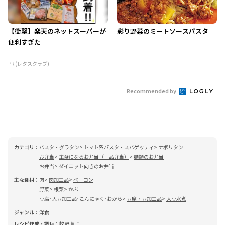
【衝撃】楽天のネットスーパーが
彩り野菜のミートソースパスタ
便利すぎた
PR (レタスクラブ)
Recommended by
カテゴリ：
パスタ・グラタン
トマト系パスタ・スパゲッティ
ナポリタン
お弁当
主食になるお弁当（一品弁当）
麺類のお弁当
お弁当
ダイエット向きのお弁当
主な食材：
肉
肉加工品
ベーコン
野菜
根菜
かぶ
豆腐･大豆加工品･こんにゃく･おから
豆腐・豆加工品
大豆水煮
ジャンル：
洋食
レシピ作成・調理：
牧野直子