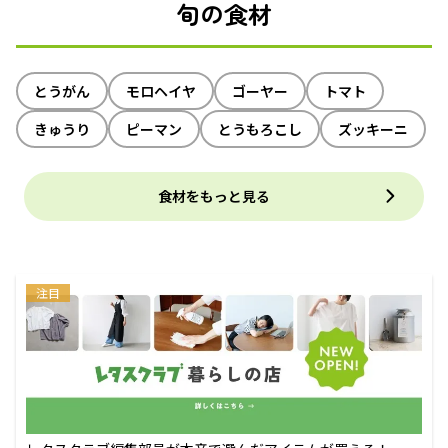
旬の食材
とうがん
モロヘイヤ
ゴーヤー
トマト
きゅうり
ピーマン
とうもろこし
ズッキーニ
食材をもっと見る
注目