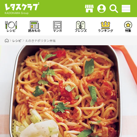
レシピ
読みもの
マンガ
フレンズ
ランキング
特集
レシピ
えのきナポリタン弁当