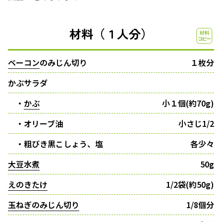
材料（１人分）
ベーコン
のみじん切り
１枚分
かぶサラダ
・
かぶ
小１個(約70g)
・オリーブ油
小さじ1/2
・粗びき黒こしょう、塩
各少々
大豆水煮
50g
えのきたけ
1/2袋(約50g)
玉ねぎのみじん切り
1/8個分