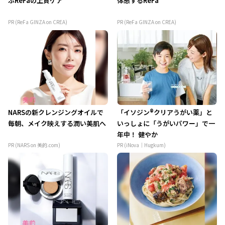
ぶReFaの上質ケア
体感するReFa
PR (ReFa GINZA on CREA)
PR (ReFa GINZA on CREA)
NARSの新クレンジングオイルで
「イソジン®クリアうがい薬」と
毎朝、メイク映えする潤い美肌へ
いっしょに「うがいパワー」で一
年中！ 健やか
PR (NARS on 美的.com)
PR (iNova｜Hugkum)