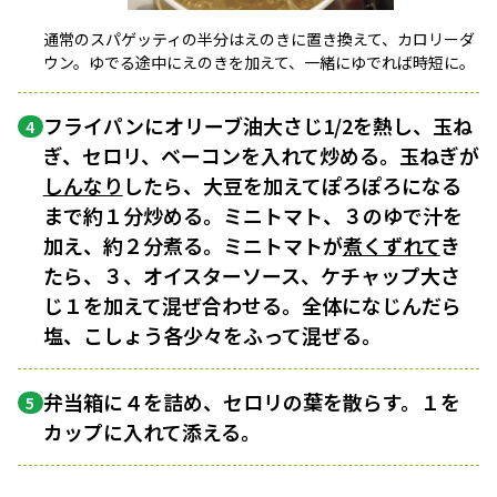
通常のスパゲッティの半分はえのきに置き換えて、カロリーダ
ウン。ゆでる途中にえのきを加えて、一緒にゆでれば時短に。
フライパンにオリーブ油大さじ1/2を熱し、玉ね
4
ぎ、セロリ、ベーコンを入れて炒める。玉ねぎが
しんなり
したら、大豆を加えてぽろぽろになる
まで約１分炒める。ミニトマト、３のゆで汁を
加え、約２分煮る。ミニトマトが
煮くずれて
き
たら、３、オイスターソース、ケチャップ大さ
じ１を加えて混ぜ合わせる。全体になじんだら
塩、こしょう各少々をふって混ぜる。
弁当箱に４を詰め、セロリの葉を散らす。１を
5
カップに入れて添える。