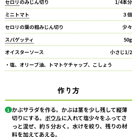
セロリ
のみじん切り
1/4本分
ミニトマト
３個
セロリの葉の粗みじん切り
少々
スパゲッティ
50g
オイスターソース
小さじ1/2
・塩、オリーブ油、トマトケチャップ、こしょう
作り方
かぶサラダを作る。かぶは茎を少し残して縦薄
1
切りにする。
ボウル
に入れて塩少々をふってさ
っと混ぜ、約５分おく。水けを絞り、残りの材
料を加えてあえる。