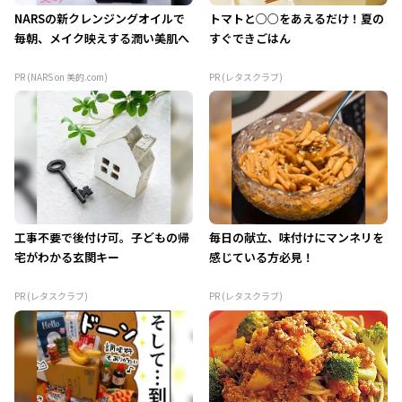
NARSの新クレンジングオイルで
トマトと○○をあえるだけ！夏の
毎朝、メイク映えする潤い美肌へ
すぐできごはん
PR (NARS on 美的.com)
PR (レタスクラブ)
工事不要で後付け可。子どもの帰
毎日の献立、味付けにマンネリを
宅がわかる玄関キー
感じている方必見！
PR (レタスクラブ)
PR (レタスクラブ)