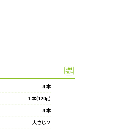
４本
１本(120g)
４本
大さじ２