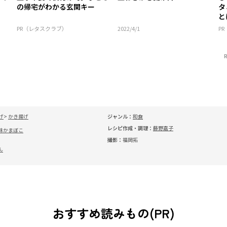
の帰宅がわかる玄関キー
タ
と
PR（レタスクラブ）
2022/4/1
P
げ
かき揚げ
ジャンル：
和食
レシピ作成・調理：
藤野嘉子
味かまぼこ
撮影：
福岡拓
ん
おすすめ読みもの(PR)