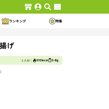
ランキング
特集
揚げ
１人分：
510kcal
0.8g
り