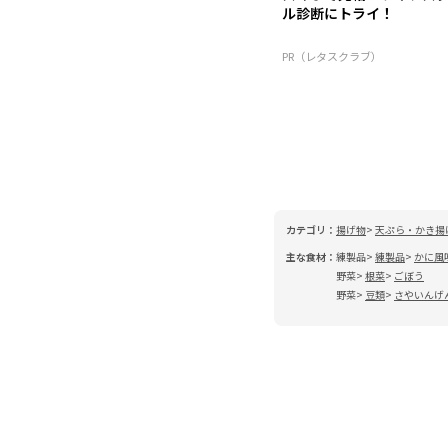
ル診断にトライ！
PR（レタスクラブ）
カテゴリ：
揚げ物
天ぷら・かき揚
主な食材：
練製品
練製品
かに風
野菜
根菜
ごぼう
野菜
豆類
さやいんげ