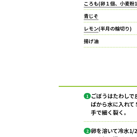
ころも(卵１個、小麦粉1
青じそ
レモン
(半月の輪切り)
揚げ油
ごぼうはたわしで
1
ばから水に入れて
手で細く裂く。
卵を溶いて冷水1
2