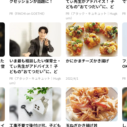
クセッションが話題に！
てぃ先生がアドバイス！ 子
で
どもの“おてつだい”に、ど
ん...
PR（FINCHI on GOETHE）
PR（アタック・キュキュット｜Hugk
P
um）
てた
いま最も相談したい保育士・
かにかまチーズかき揚げ
フ
々登
てぃ先生がアドバイス！ 子
O
どもの“おてつだい”に、ど
ん...
PR（アタック・キュキュット｜Hugk
2022/4/1
P
um）
タイ
工事不要で後付け可。子ども
玉ねぎかき揚げ丼
し