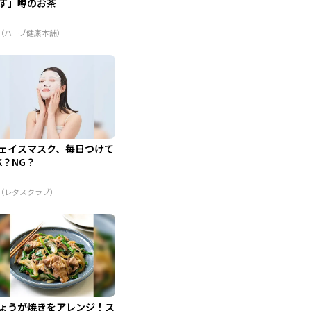
す」噂のお茶
R（ハーブ健康本舗）
ェイスマスク、毎日つけて
K？NG？
R（レタスクラブ）
ょうが焼きをアレンジ！ス