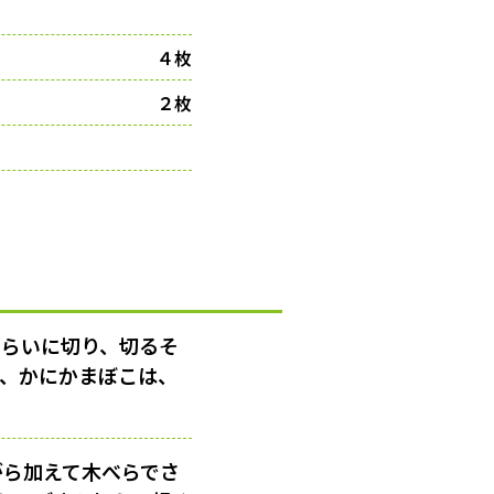
４枚
２枚
くらいに切り、切るそ
り、かにかまぼこは、
がら加えて木べらでさ