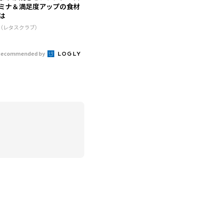
ミナ＆満足度アップの食材
は
R（レタスクラブ）
Recommended by