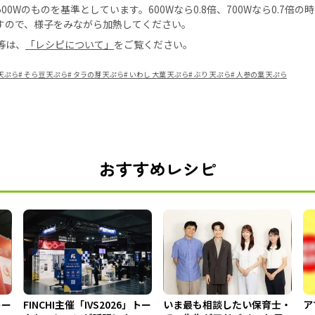
0Wのものを基準としています。600Wなら0.8倍、700Wなら0.7倍
すので、様子をみながら加熱してください。
等は、
「レシピについて」
をご覧ください。
天ぷら
#
そら豆 天ぷら
#
タラの芽 天ぷら
#
いわし 大葉 天ぷら
#
ぶり 天ぷら
#
人参の葉 天ぷら
おすすめレシピ
トー
FINCHI主催「IVS2026」トー
いま最も相談したい保育士・
ア