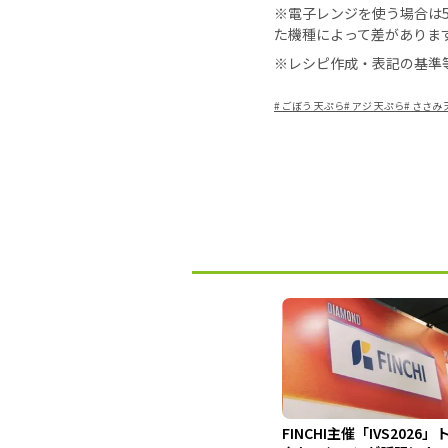
※電子レンジを使う場合は50
た機種によって差がありま
※レシピ作成・表記の基準
#
ごぼう 天ぷら
#
アジ 天ぷら
#
ささみ 
FINCHI主催「IVS2026」