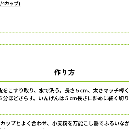
/4カップ)
作り方
皮をこすり取り、水で洗う。長さ５cm、太さマッチ棒
５分ほどさらす。いんげんは５cm長さに斜めに細く切
/2カップとよく合わせ、小麦粉を万能こし器でふるいな