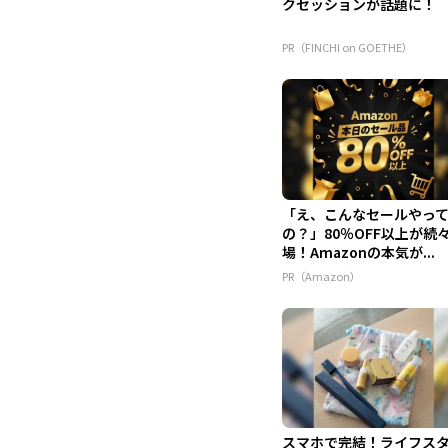
クセッションが話題に！
PR（FINCHI on GOETHE）
「え、こんなセールやっ
の？」80％OFF以上が続
場！Amazonの本気が...
PR（Amazon）
スマホで完結！ライフス