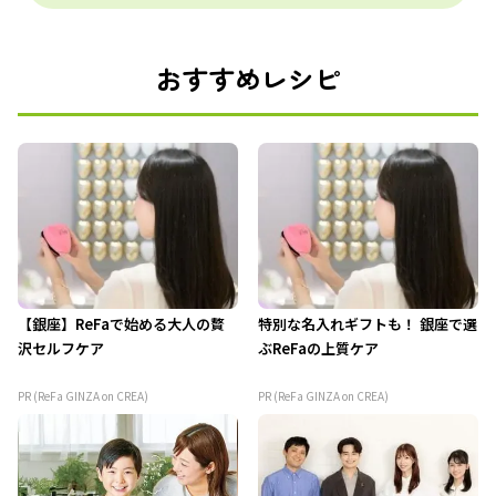
おすすめレシピ
【銀座】ReFaで始める大人の贅
特別な名入れギフトも！ 銀座で選
沢セルフケア
ぶReFaの上質ケア
PR (ReFa GINZA on CREA)
PR (ReFa GINZA on CREA)