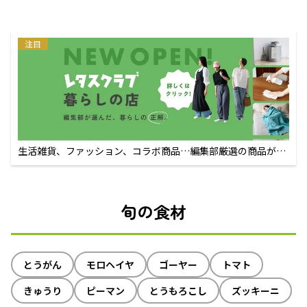
注目
生活雑貨、ファッション、コラボ商品…編集部厳選の商品が買
えるECサイト
旬の食材
とうがん
モロヘイヤ
ゴーヤー
トマト
きゅうり
ピーマン
とうもろこし
ズッキーニ