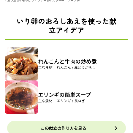
#
三つ葉 卵
#
もやし ウインナー 卵
#
ズッキーニ チーズ 卵
いり卵のおろしあえを使った献
立アイデア
れんこんと牛肉の炒め煮
主な食材： れんこん / 赤とうがらし
エリンギの簡単スープ
主な食材： エリンギ / 長ねぎ
この献立の作り方を見る