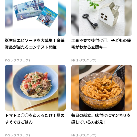
誕生日エピソードを大募集！豪華
工事不要で後付け可。子どもの帰
賞品が当たるコンテスト開催
宅がわかる玄関キー
PR (レタスクラブ)
PR (レタスクラブ)
トマトと○○をあえるだけ！夏の
毎日の献立、味付けにマンネリを
すぐできごはん
感じている方必見！
PR (レタスクラブ)
PR (レタスクラブ)