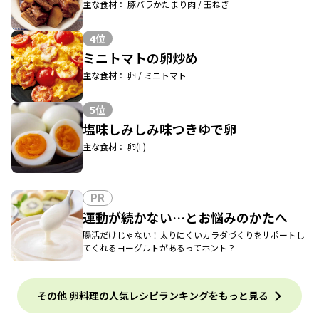
主な食材： 豚バラかたまり肉 / 玉ねぎ
4位
ミニトマトの卵炒め
主な食材： 卵 / ミニトマト
5位
塩味しみしみ味つきゆで卵
主な食材： 卵(L)
PR
運動が続かない…とお悩みのかたへ
腸活だけじゃない！太りにくいカラダづくりをサポートし
てくれるヨーグルトがあるってホント？
その他 卵料理の人気レシピランキングをもっと見る