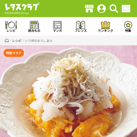
レシピ
読みもの
マンガ
フレンズ
ランキング
特集
レシピ
いり卵のおろしあえ
時短でラク