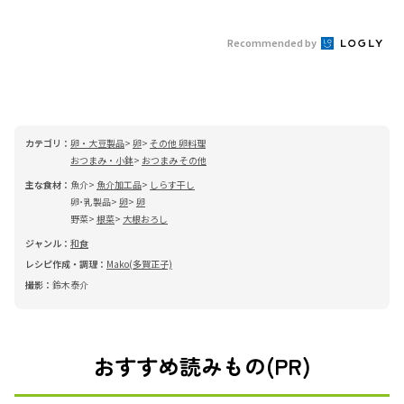
Recommended by
カテゴリ：
卵・大豆製品
卵
その他 卵料理
おつまみ・小鉢
おつまみ その他
主な食材：
魚介
魚介加工品
しらす干し
卵･乳製品
卵
卵
野菜
根菜
大根おろし
ジャンル：
和食
レシピ作成・調理：
Mako(多賀正子)
撮影：
鈴木泰介
おすすめ読みもの(PR)