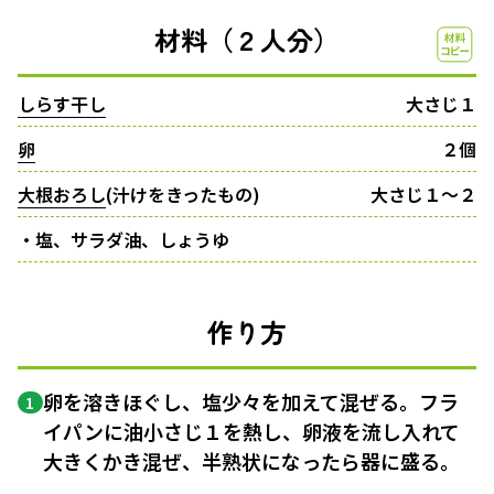
材料（２人分）
しらす干し
大さじ１
卵
２個
大根おろし
(汁けをきったもの)
大さじ１〜２
・塩、サラダ油、しょうゆ
作り方
卵を溶きほぐし、塩少々を加えて混ぜる。フラ
1
イパンに油小さじ１を熱し、卵液を流し入れて
大きくかき混ぜ、半熟状になったら器に盛る。