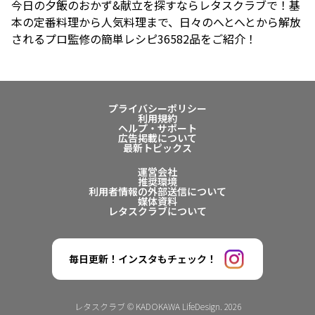
今日の夕飯のおかず&献立を探すならレタスクラブで！基
本の定番料理から人気料理まで、日々のへとへとから解放
されるプロ監修の簡単レシピ36582品をご紹介！
プライバシーポリシー
利用規約
ヘルプ・サポート
広告掲載について
最新トピックス
運営会社
推奨環境
利用者情報の外部送信について
媒体資料
レタスクラブについて
毎日更新！インスタもチェック！
レタスクラブ © KADOKAWA LifeDesign. 2026