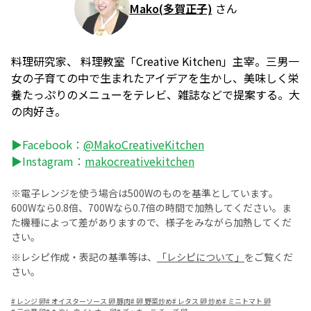
Mako(多賀正子)
さん
料理研究家、 料理教室「Creative Kitchen」主宰。三男一
女の子育ての中で生まれたアイデアを生かし、美味しく栄
養たっぷりのメニューをテレビ、雑誌などで提案する。大
の肉好き。
▶Facebook：
@MakoCreativeKitchen
▶Instagram：
makocreativekitchen
※電子レンジを使う場合は500Wのものを基準としています。
600Wなら0.8倍、700Wなら0.7倍の時間で加熱してください。ま
た機種によって差がありますので、様子をみながら加熱してくだ
さい。
※レシピ作成・表記の基準等は、
「レシピについて」
をご覧くだ
さい。
#
レンジ 卵
#
オイスターソース 卵 豚肉
#
卵 野菜炒め
#
レタス 卵 炒め
#
ミニトマト 卵