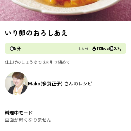
いり卵のおろしあえ
5分
１人分：
113kcal
0.7g
仕上げのしょうゆで味を引き締めて
Mako(多賀正子)
さんのレシピ
料理中モード
画面が暗くなりません