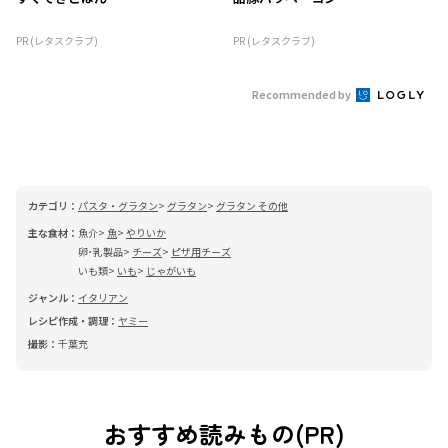
PR (レタスクラブ)
PR (レタスクラブ)
Recommended by
カテゴリ：
パスタ・グラタン
グラタン
グラタン その他
主な食材：
魚介
魚
やりいか
卵･乳製品
チーズ
ピザ用チーズ
いも類
いも
じゃがいも
ジャンル：
イタリアン
レシピ作成・調理：
ヤミー
撮影：
千葉充
おすすめ読みもの(PR)