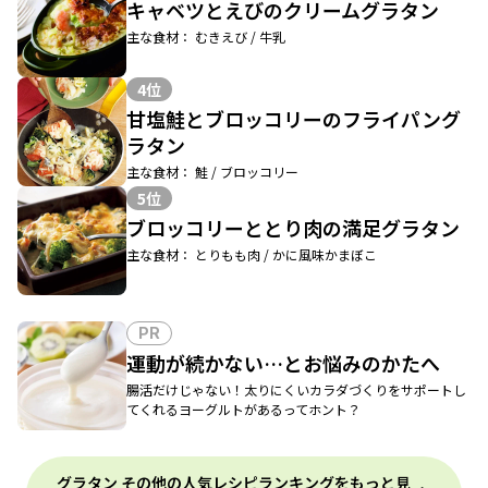
キャベツとえびのクリームグラタン
主な食材： むきえび / 牛乳
4位
甘塩鮭とブロッコリーのフライパング
ラタン
主な食材： 鮭 / ブロッコリー
5位
ブロッコリーととり肉の満足グラタン
主な食材： とりもも肉 / かに風味かまぼこ
PR
運動が続かない…とお悩みのかたへ
腸活だけじゃない！太りにくいカラダづくりをサポートし
てくれるヨーグルトがあるってホント？
グラタン その他の人気レシピランキングをもっと見