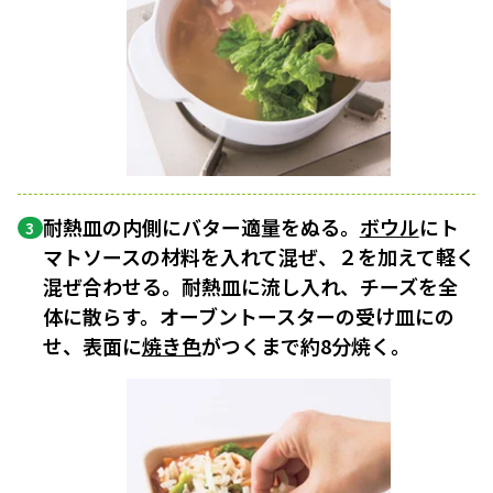
耐熱皿の内側にバター適量をぬる。
ボウル
にト
3
マトソースの材料を入れて混ぜ、２を加えて軽く
混ぜ合わせる。耐熱皿に流し入れ、チーズを全
体に散らす。オーブントースターの受け皿にの
せ、表面に
焼き色
がつくまで約8分焼く。