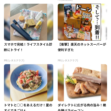
スマホで完結！ライフスタイル診
【衝撃】楽天のネットスーパーが
断にトライ！
便利すぎた
PR (レタスクラブ)
PR (レタスクラブ)
トマトと○○をあえるだけ！夏の
ダイレクトに広がる肉の旨み！絶
すぐできごはん
品豚バラベーコン