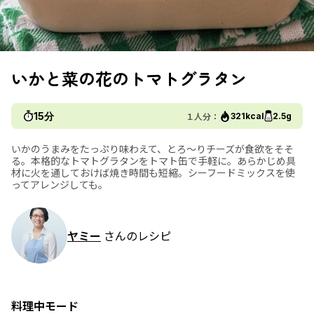
いかと菜の花のトマトグラタン
15分
１人分：
321kcal
2.5g
いかのうまみをたっぷり味わえて、とろ～りチーズが食欲をそそ
る。本格的なトマトグラタンをトマト缶で手軽に。あらかじめ具
材に火を通しておけば焼き時間も短縮。シーフードミックスを使
ってアレンジしても。
ヤミー
さんのレシピ
料理中モード