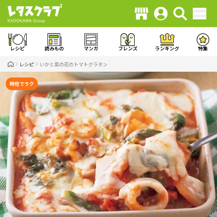
レシピ
読みもの
マンガ
フレンズ
ランキング
特集
レシピ
いかと菜の花のトマトグラタン
時短でラク