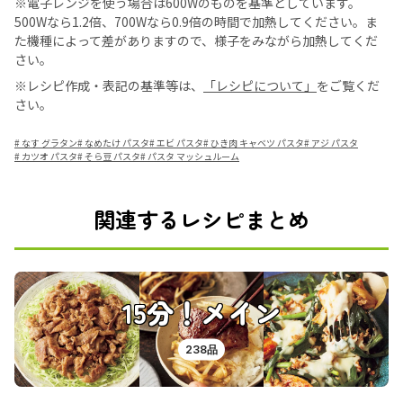
※電子レンジを使う場合は600Wのものを基準としています。
500Wなら1.2倍、700Wなら0.9倍の時間で加熱してください。ま
た機種によって差がありますので、様子をみながら加熱してくだ
さい。
※レシピ作成・表記の基準等は、
「レシピについて」
をご覧くだ
さい。
#
なす グラタン
#
なめたけ パスタ
#
エビ パスタ
#
ひき肉 キャベツ パスタ
#
アジ パスタ
#
カツオ パスタ
#
そら豆 パスタ
#
パスタ マッシュルーム
関連するレシピまとめ
15分！メイン
238品