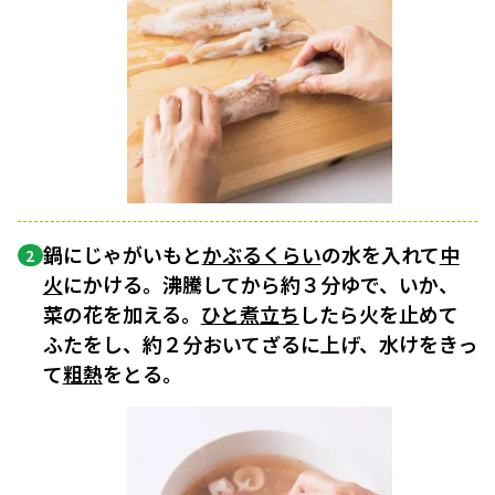
鍋にじゃがいもと
かぶるくらい
の水を入れて
中
2
火
にかける。沸騰してから約３分ゆで、いか、
菜の花を加える。
ひと煮立ち
したら火を止めて
ふたをし、約２分おいてざるに上げ、水けをきっ
て
粗熱
をとる。