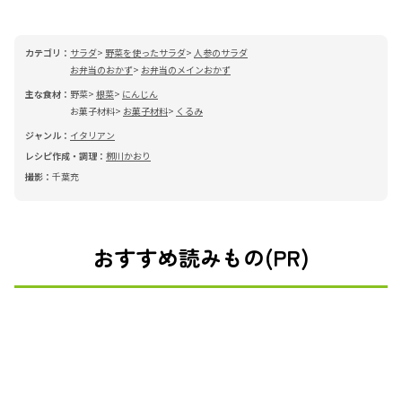
カテゴリ：
サラダ
野菜を使ったサラダ
人参のサラダ
お弁当のおかず
お弁当のメインおかず
主な食材：
野菜
根菜
にんじん
お菓子材料
お菓子材料
くるみ
ジャンル：
イタリアン
レシピ作成・調理：
栁川かおり
撮影：
千葉充
おすすめ読みもの(PR)