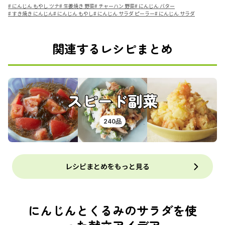
#
にんじん もやし ツナ
#
生姜焼き 野菜
#
チャーハン 野菜
#
にんじん バター
#
すき焼き にんじん
#
にんじん もやし
#
にんじん サラダ ピーラー
#
にんじん サラダ
関連するレシピまとめ
スピード副菜
240品
レシピまとめをもっと見る
にんじんとくるみのサラダを使