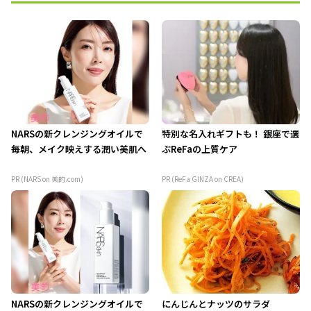
NARSの新クレンジングオイルで
特別な名入れギフトも！ 銀座で選
毎朝、メイク映えする潤い美肌へ
ぶReFaの上質ケア
PR (NARS on 美的.com)
PR (ReFa GINZA on CREA)
NARSの新クレンジングオイルで
にんじんとナッツのサラダ