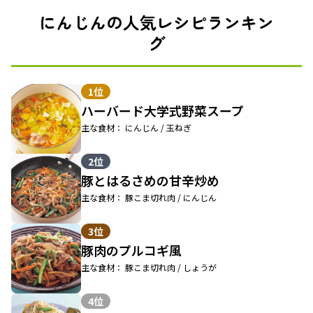
にんじんの人気レシピランキン
グ
1位
ハーバード大学式野菜スープ
主な食材： にんじん / 玉ねぎ
2位
豚とはるさめの甘辛炒め
主な食材： 豚こま切れ肉 / にんじん
3位
豚肉のプルコギ風
主な食材： 豚こま切れ肉 / しょうが
4位