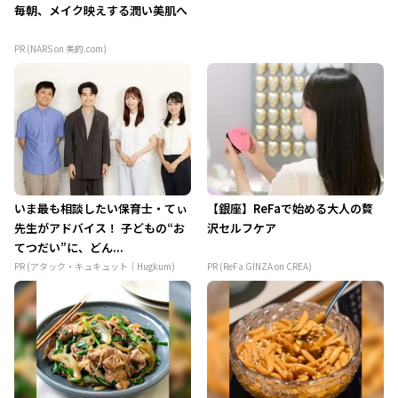
毎朝、メイク映えする潤い美肌へ
PR (NARS on 美的.com)
いま最も相談したい保育士・てぃ
【銀座】ReFaで始める大人の贅
先生がアドバイス！ 子どもの“お
沢セルフケア
てつだい”に、どん...
PR (アタック・キュキュット｜Hugkum)
PR (ReFa GINZA on CREA)