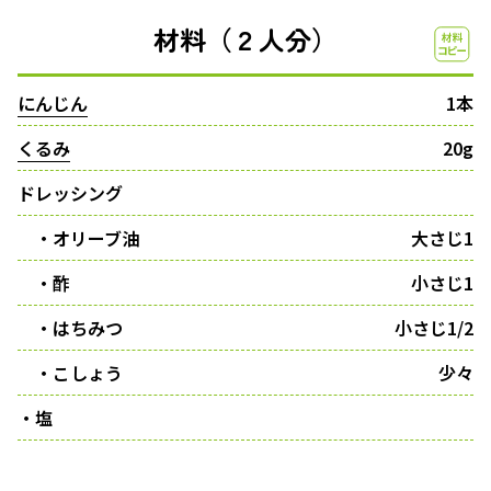
材料（２人分）
にんじん
1本
くるみ
20g
ドレッシング
・オリーブ油
大さじ1
・酢
小さじ1
・はちみつ
小さじ1/2
・こしょう
少々
・塩