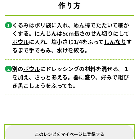
作り方
くるみはポリ袋に入れ、
めん棒
でたたいて細か
1
くする。にんじんは5cm長さの
せん切り
にして
ボウル
に入れ、塩小さじ1/4をふって
しんなり
す
るまで手でもみ、水けを絞る。
別の
ボウル
にドレッシングの材料を混ぜる。１
2
を加え、さっとあえる。器に盛り、好みで粗び
き黒こしょうをふっても。
このレシピをマイページに登録する