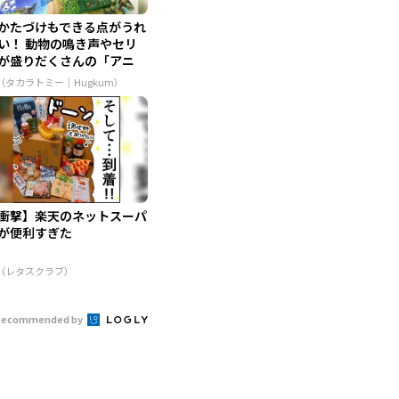
かたづけもできる点がうれ
い！ 動物の鳴き声やセリ
が盛りだくさんの「アニ
...
R（タカラトミー｜Hugkum）
衝撃】楽天のネットスーパ
が便利すぎた
R（レタスクラブ）
Recommended by