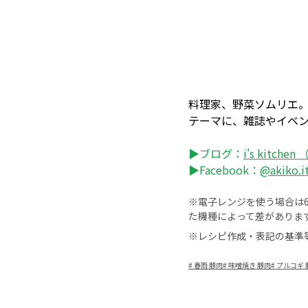
料理家、野菜ソムリエ。料
テーマに、雑誌やイベント
▶ブログ：
i's kitch
▶Facebook：
@akiko.i
※電子レンジを使う場合は60
た機種によって差がありま
※レシピ作成・表記の基準
#
春雨 豚肉
#
味噌焼き 豚肉
#
プルコギ 