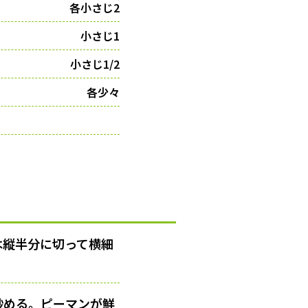
各小さじ2
小さじ1
小さじ1/2
各少々
は縦半分に切って横細
炒める。ピーマンが鮮