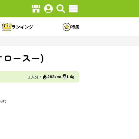
ランキング
特集
オロースー)
１人分：
293kcal
1.4g
らむ