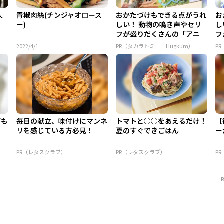
人
青椒肉絲(チンジャオロース
おかたづけもできる点がうれ
お
ー)
しい！ 動物の鳴き声やセリ
し
フが盛りだくさんの「アニ
フ
ア ...
ア 
2022/4/1
PR（タカラトミー｜Hugkum）
P
ども
毎日の献立、味付けにマンネ
トマトと○○をあえるだけ！
【
リを感じている方必見！
夏のすぐできごはん
ー
PR（レタスクラブ）
PR（レタスクラブ）
P