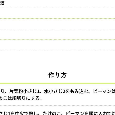
酒
作り方
切り、片栗粉小さじ1、水小さじ2をもみ込む。ピーマン
のこは
細切り
にする。
さじ1を
中火
で熱し、たけのこ、ピーマンを順に入れて