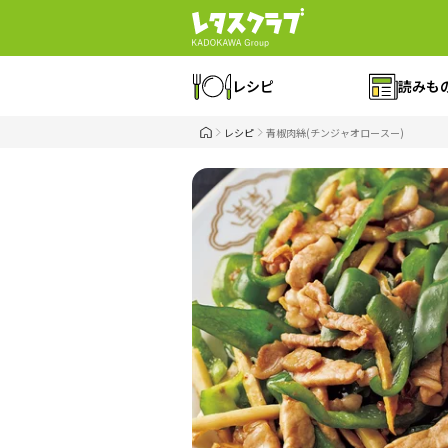
レシピ
読みも
レシピ
青椒肉絲(チンジャオロースー)