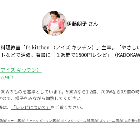
伊藤朗子
さん
理教室「I's kitchen （アイズ キッチン）」主宰。「やさ
などで活躍。著書に「１週間で1500円レシピ」（KADOKA
en （アイズ キッチン）
to.967
0Wのものを基準としています。500Wなら1.2倍、700Wなら0.9倍
すので、様子をみながら加熱してください。
等は、
「レシピについて」
をご覧ください。
豚肉
#
ソテー 豚肉
#
キャベツ ピーマン 豚肉
#
オイスターソース 卵 豚肉
#
ズッキーニ 豚肉
#
大根 煮物 