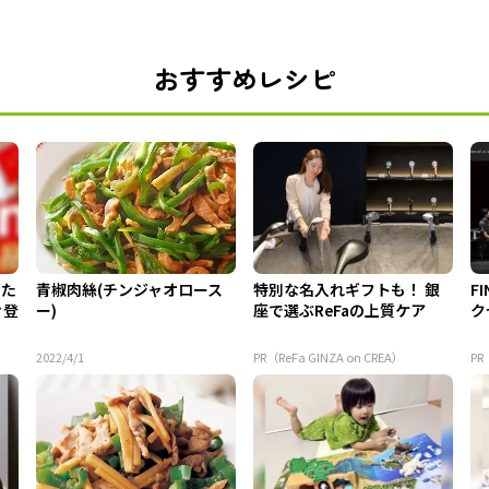
おすすめレシピ
てた
青椒肉絲(チンジャオロース
特別な名入れギフトも！ 銀
F
々登
ー)
座で選ぶReFaの上質ケア
ク
2022/4/1
PR（ReFa GINZA on CREA）
PR