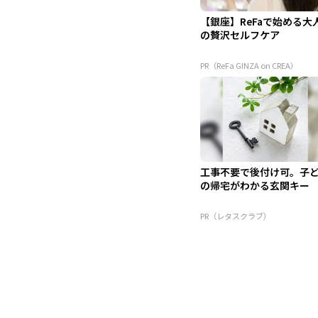
【銀座】ReFaで始める大
の贅沢セルフケア
PR（ReFa GINZA on CREA）
工事不要で後付け可。子
の帰宅がわかる玄関キー
PR（レタスクラブ）