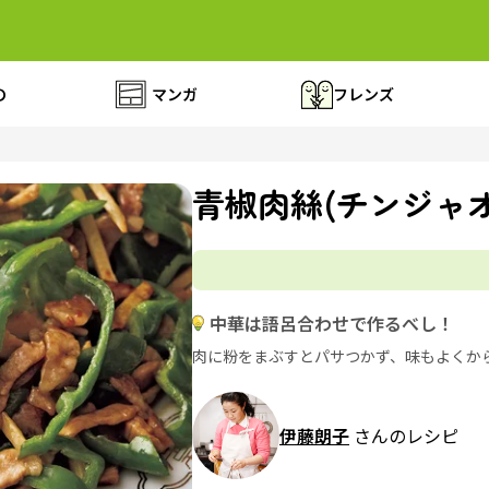
の
マンガ
フレンズ
青椒肉絲(チンジャ
中華は語呂合わせで作るべし！
肉に粉をまぶすとパサつかず、味もよくか
伊藤朗子
さんのレシピ