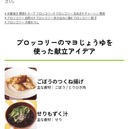
さい。
#
生姜焼き 野菜
#
スープ ブロッコリー
#
ブロッコリー 玉ねぎ
#
チャーハン 野菜
#
ブロッコリー 白和え
#
ブロッコリー 炊き込みご飯
#
ブロッコリー 餃子
#
ブロッコリー 大根おろし
ブロッコリーのマヨじょうゆを
使った献立アイデア
ごぼうのつくね揚げ
主な食材： ごぼう / とりひき肉
せりもずく汁
主な食材： せり