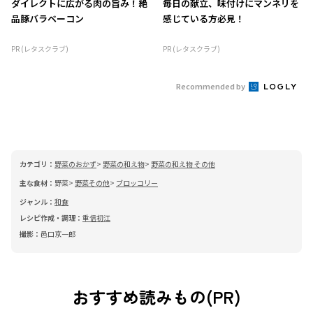
ダイレクトに広がる肉の旨み！絶
毎日の献立、味付けにマンネリを
品豚バラベーコン
感じている方必見！
PR (レタスクラブ)
PR (レタスクラブ)
Recommended by
カテゴリ：
野菜のおかず
野菜の和え物
野菜の和え物 その他
主な食材：
野菜
野菜その他
ブロッコリー
ジャンル：
和食
レシピ作成・調理：
重信初江
撮影：
邑口京一郎
おすすめ読みもの(PR)