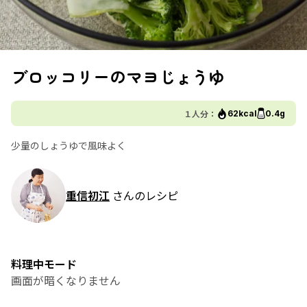
ブロッコリーのマヨじょうゆ
１人分：
62kcal
0.4g
少量のしょうゆで風味よく
重信初江
さんのレシピ
料理中モード
画面が暗くなりません