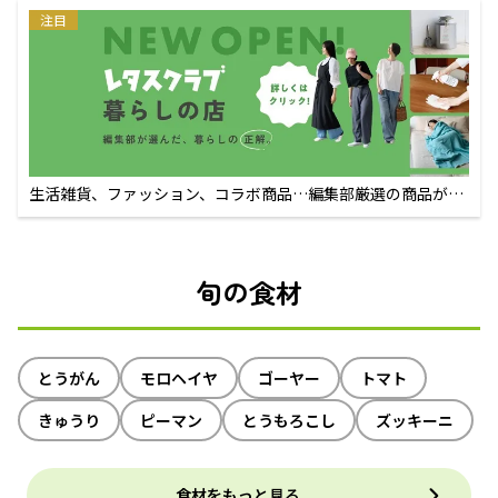
注目
生活雑貨、ファッション、コラボ商品…編集部厳選の商品が買
えるECサイト
旬の食材
とうがん
モロヘイヤ
ゴーヤー
トマト
きゅうり
ピーマン
とうもろこし
ズッキーニ
食材をもっと見る