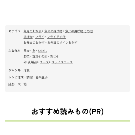
カテゴリ：
魚介のおかず
魚介の揚げ物
魚介の揚げ物 その他
揚げ物
フライ
フライ その他
お弁当のおかず
お弁当のメインおかず
主な食材：
魚介
魚
いわし
野菜
野菜その他
青じそ
卵･乳製品
チーズ
スライスチーズ
ジャンル：
洋食
レシピ作成・調理：
葛西麗子
撮影：
大川範
おすすめ読みもの(PR)