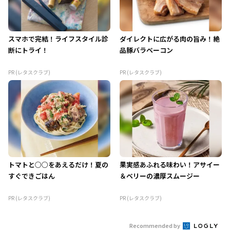
スマホで完結！ライフスタイル診
ダイレクトに広がる肉の旨み！絶
断にトライ！
品豚バラベーコン
PR (レタスクラブ)
PR (レタスクラブ)
トマトと○○をあえるだけ！夏の
果実感あふれる味わい！アサイー
すぐできごはん
＆ベリーの濃厚スムージー
PR (レタスクラブ)
PR (レタスクラブ)
Recommended by