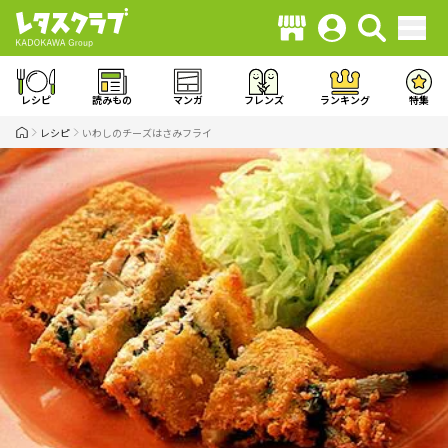
レシピ
読みもの
マンガ
フレンズ
ランキング
特集
レシピ
いわしのチーズはさみフライ