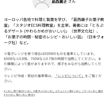
葛西麗子
さん
ヨーロッパ各地で料理と製菓を学び、「葛西麗子お菓子教
室」「スタジオECS料理教室」を主宰。著書には「とろぷ
るデザート (やわらかめがおいしい)」（世界文化社）、
「お菓子の時間―秘密のレシピ・おいしい話」（日本ヴォ
ーグ社）など。
※電子レンジを使う場合は500Wのものを基準としています。
600Wなら0.8倍、700Wなら0.7倍の時間で加熱してください。ま
た機種によって差がありますので、様子をみながら加熱してくだ
さい。
※レシピ作成・表記の基準等は、
「レシピについて」
をご覧くだ
さい。
#
いわし 照り焼き
#
いわし 大葉 天ぷら
#
いわし コチュジャン煮
#
いわし ソテー
#
いわし 開き
#
たけのこ 魚
#
いわし 煮付け