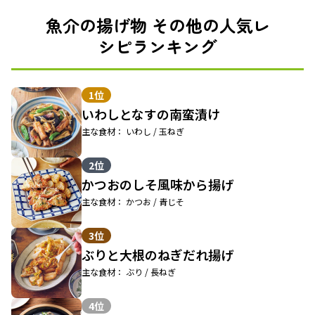
魚介の揚げ物 その他の人気レ
シピランキング
1位
いわしとなすの南蛮漬け
主な食材： いわし / 玉ねぎ
2位
かつおのしそ風味から揚げ
主な食材： かつお / 青じそ
3位
ぶりと大根のねぎだれ揚げ
主な食材： ぶり / 長ねぎ
4位