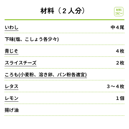
材料（２人分）
いわし
中４尾
下味(塩、こしょう各少々)
青じそ
４枚
スライスチーズ
２枚
ころも(小麦粉、溶き卵、パン粉各適宜)
レタス
３〜４枚
レモン
１個
揚げ油