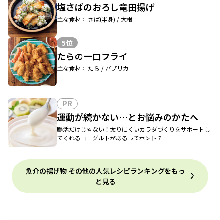
塩さばのおろし竜田揚げ
主な食材： さば(半身) / 大根
5位
たらの一口フライ
主な食材： たら / パプリカ
PR
運動が続かない…とお悩みのかたへ
腸活だけじゃない！太りにくいカラダづくりをサポートし
てくれるヨーグルトがあるってホント？
魚介の揚げ物 その他の人気レシピランキングをもっ
と見る