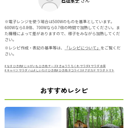
石垣孝子
さん
※電子レンジを使う場合は500Wのものを基準としています。
600Wなら0.8倍、700Wなら0.7倍の時間で加熱してください。ま
た機種によって差がありますので、様子をみながら加熱してくだ
さい。
※レシピ作成・表記の基準等は、
「レシピについて」
をご覧くだ
さい。
#
なす ひき肉
#
じゃがいも ひき肉 チーズ
#
きゅうり ちくわ サラダ
#
サラダ 水菜
#
キャベツ サラダ ハム
#
しいたけ ひき肉
#
ひき肉 タコライス
#
アボカド サラダ トマト
おすすめレシピ