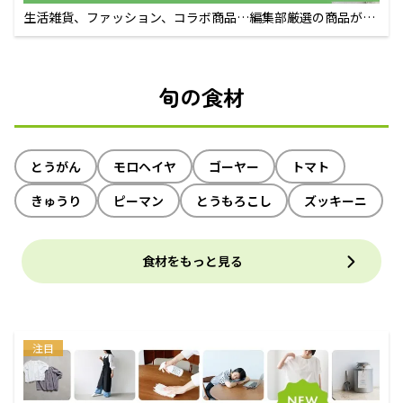
生活雑貨、ファッション、コラボ商品…編集部厳選の商品が買
えるECサイト
旬の食材
とうがん
モロヘイヤ
ゴーヤー
トマト
きゅうり
ピーマン
とうもろこし
ズッキーニ
食材をもっと見る
注目