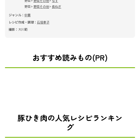
野菜
野菜その他
なす
野菜
野菜その他
長ねぎ
ジャンル：
中華
レシピ作成・調理：
石垣孝子
撮影：
大川範
おすすめ読みもの(PR)
豚ひき肉の人気レシピランキン
グ