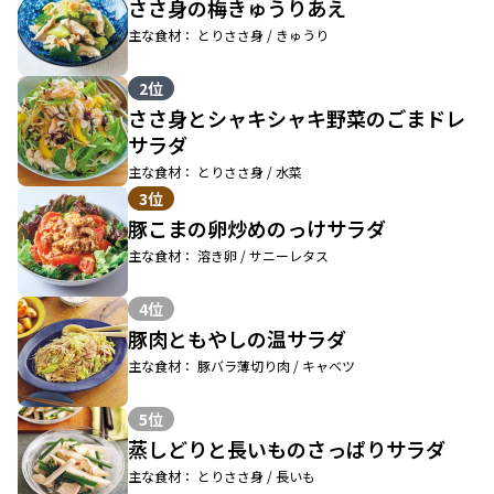
ささ身の梅きゅうりあえ
主な食材： とりささ身 / きゅうり
2位
ささ身とシャキシャキ野菜のごまドレ
サラダ
主な食材： とりささ身 / 水菜
3位
豚こまの卵炒めのっけサラダ
主な食材： 溶き卵 / サニーレタス
4位
豚肉ともやしの温サラダ
主な食材： 豚バラ薄切り肉 / キャベツ
5位
蒸しどりと長いものさっぱりサラダ
主な食材： とりささ身 / 長いも