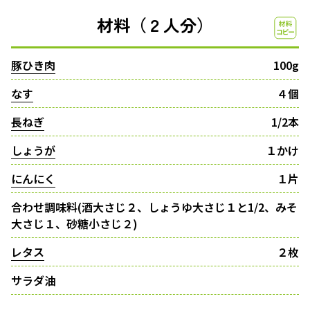
材料（２人分）
豚ひき肉
100g
なす
４個
長ねぎ
1/2本
しょうが
１かけ
にんにく
１片
合わせ調味料(酒大さじ２、しょうゆ大さじ１と1/2、みそ
大さじ１、砂糖小さじ２)
レタス
２枚
サラダ油