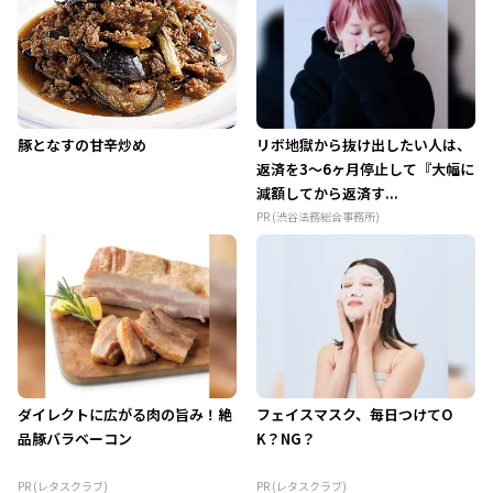
豚となすの甘辛炒め
リボ地獄から抜け出したい人は、
返済を3～6ヶ月停止して『大幅に
減額してから返済す...
PR (渋谷法務総合事務所)
ダイレクトに広がる肉の旨み！絶
フェイスマスク、毎日つけてO
品豚バラベーコン
K？NG？
PR (レタスクラブ)
PR (レタスクラブ)