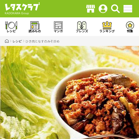
レシピ
読みもの
マンガ
フレンズ
ランキング
特集
レシピ
ひき肉となすのみそ炒め