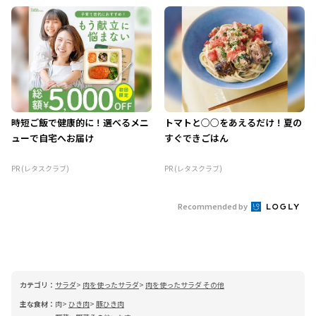
時短ご飯で健康的に！選べるメニ
トマトと○○をあえるだけ！夏の
ューで自宅へお届け
すぐできごはん
PR (レタスクラブ)
PR (レタスクラブ)
Recommended by
カテゴリ：
サラダ
肉を使ったサラダ
肉を使ったサラダ その他
主な食材：
肉
ひき肉
豚ひき肉