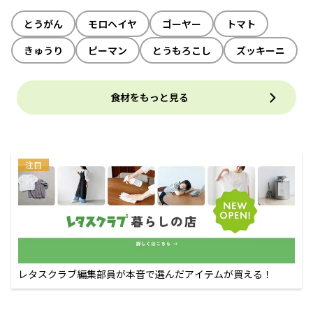
とうがん
モロヘイヤ
ゴーヤー
トマト
きゅうり
ピーマン
とうもろこし
ズッキーニ
食材をもっと見る
注目
レタスクラブ編集部員が本音で選んだアイテムが買える！