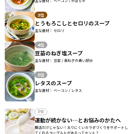
主な食材： ベーコン / かぼちゃ
3位
とうもろこしとセロリのスープ
主な食材： セロリ
4位
豆苗のねぎ塩スープ
主な食材： 豆苗 / 長ねぎの青い部分
5位
レタスのスープ
主な食材： ベーコン / レタス
PR
運動が続かない…とお悩みのかたへ
腸活だけじゃない！太りにくいカラダづくりをサポートし
てくれるヨーグルトがあるってホント？