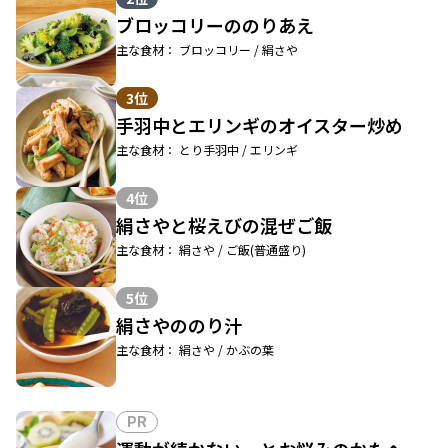
ブロッコリーののりあえ
主な食材： ブロッコリー / 絹さや
3位
手羽中とエリンギのオイスター炒め
主な食材： とり手羽中 / エリンギ
4位
絹さやと桜えびの混ぜご飯
主な食材： 絹さや / ご飯(普通盛り)
5位
絹さやののり汁
主な食材： 絹さや / かぶの葉
PR