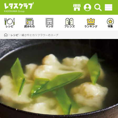
レシピ
読みもの
マンガ
フレンズ
ランキング
特集
レシピ
絹さやとカリフラワーのスープ