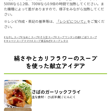
500Wなら1.2倍、700Wなら0.9倍の時間で加熱してください。ま
た機種によって差がありますので、様子をみながら加熱してくだ
さい。
※レシピ作成・表記の基準等は、
「レシピについて」
をご覧くだ
さい。
#
もやし スープ
#
なめこ スープ
#
そら豆 スープ
#
スープ ワンタンの皮
#
ごぼう スープ
#
キャベツ スープ トマト
#
スープ 新玉ねぎ
#
スープ レタス
絹さやとカリフラワーのスープ
を使った献立アイデア
さばのガーリックフライ
主な食材： さば(半身) / にんにく