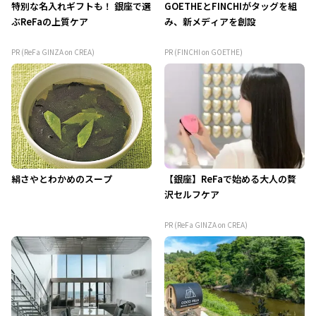
特別な名入れギフトも！ 銀座で選
GOETHEとFINCHIがタッグを組
ぶReFaの上質ケア
み、新メディアを創設
PR (ReFa GINZA on CREA)
PR (FINCHI on GOETHE)
絹さやとわかめのスープ
【銀座】ReFaで始める大人の贅
沢セルフケア
PR (ReFa GINZA on CREA)