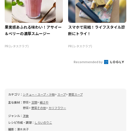
果実感あふれる味わい！アサイー
スマホで完結！ライフスタイル診
＆ベリーの濃厚スムージー
断にトライ！
PR (レタスクラブ)
PR (レタスクラブ)
Recommended by
カテゴリ：
シチュー・スープ・汁物
スープ
野菜スープ
主な食材：
野菜
豆類
絹さや
野菜
野菜その他
カリフラワー
ジャンル：
洋食
レシピ作成・調理：
しらいのりこ
撮影：
澤木央子