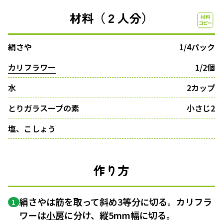
材料（２人分）
絹さや
1/4パック
カリフラワー
1/2個
水
2カップ
とりガラスープの素
小さじ2
塩、こしょう
作り方
絹さやは筋を取って斜め3等分に切る。カリフラ
1
ワーは
小房
に分け、縦5mm幅に切る。