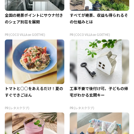
全国の絶景ポイントにサウナ付き
すべてが絶景、収益も得られるそ
のシェア別荘を展開
の仕組みとは
PR (COCO VILLA on GOETHE)
PR (COCO VILLA on GOETHE)
トマトと○○をあえるだけ！夏の
工事不要で後付け可。子どもの帰
すぐできごはん
宅がわかる玄関キー
PR (レタスクラブ)
PR (レタスクラブ)