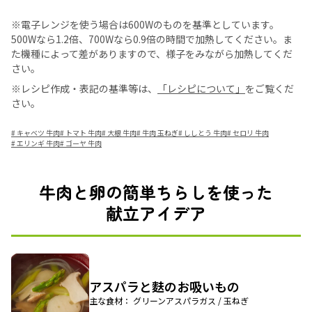
※電子レンジを使う場合は600Wのものを基準としています。
500Wなら1.2倍、700Wなら0.9倍の時間で加熱してください。ま
た機種によって差がありますので、様子をみながら加熱してくだ
さい。
※レシピ作成・表記の基準等は、
「レシピについて」
をご覧くだ
さい。
#
キャベツ 牛肉
#
トマト 牛肉
#
大根 牛肉
#
牛肉 玉ねぎ
#
ししとう 牛肉
#
セロリ 牛肉
#
エリンギ 牛肉
#
ゴーヤ 牛肉
牛肉と卵の簡単ちらしを使った
献立アイデア
アスパラと麩のお吸いもの
主な食材： グリーンアスパラガス / 玉ねぎ