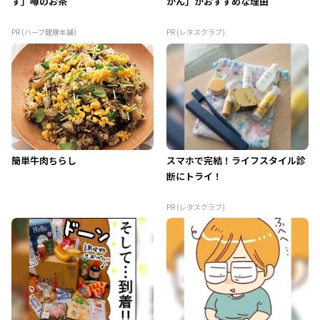
す」噂のお茶
かん」がおすすめな理由
PR (ハーブ健康本舗)
PR (レタスクラブ)
簡単牛肉ちらし
スマホで完結！ライフスタイル診
断にトライ！
PR (レタスクラブ)