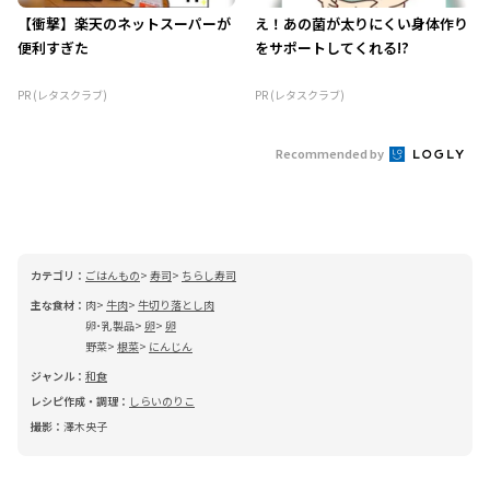
【衝撃】楽天のネットスーパーが
え！あの菌が太りにくい身体作り
便利すぎた
をサポートしてくれる!?
PR (レタスクラブ)
PR (レタスクラブ)
Recommended by
カテゴリ：
ごはんもの
寿司
ちらし寿司
主な食材：
肉
牛肉
牛切り落とし肉
卵･乳製品
卵
卵
野菜
根菜
にんじん
ジャンル：
和食
レシピ作成・調理：
しらいのりこ
撮影：
澤木央子