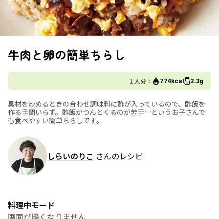
牛肉と卵の簡単ちらし
１人分：
774kcal
2.3g
具材を炒めるときの合わせ調味料に酢が入っているので、酢飯を
作る手間いらず。酢飯がつんとくるのが苦手…というお子さんで
も食べやすい簡単ちらしです。
しらいのりこ
さんのレシピ
料理中モード
画面が暗くなりません