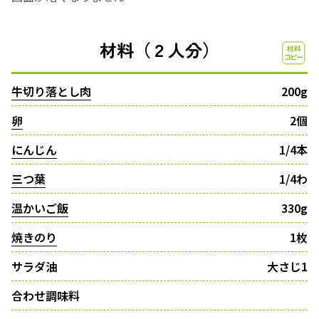
材料（２人分）
牛切り落とし肉
200g
卵
2個
にんじん
1/4本
三つ葉
1/4わ
温かいご飯
330g
焼きのり
1枚
サラダ油
大さじ1
合わせ調味料