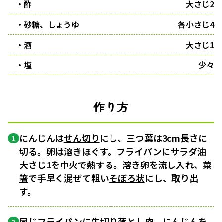
・酢
大さじ2
・砂糖、しょうゆ
各小さじ4
・酒
大さじ1
・塩
少々
作り方
にんじんは
せん切り
にし、三つ葉は3cm長さに
1
切る。卵は溶きほぐす。フライパンにサラダ油
大さじ1を
中火
で熱する。溶き卵を流し入れ、
菜
箸
で手早く混ぜて粗い
そぼろ状
にし、取り出
す。
同じフライパンに牛切り落とし肉、にんじんを
2