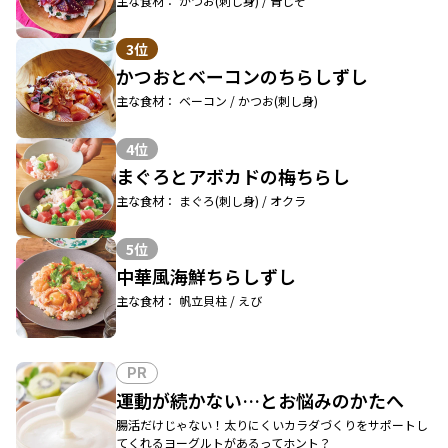
主な食材： かつお(刺し身) / 青じそ
3位
かつおとベーコンのちらしずし
主な食材： ベーコン / かつお(刺し身)
4位
まぐろとアボカドの梅ちらし
主な食材： まぐろ(刺し身) / オクラ
5位
中華風海鮮ちらしずし
主な食材： 帆立貝柱 / えび
PR
運動が続かない…とお悩みのかたへ
腸活だけじゃない！太りにくいカラダづくりをサポートし
てくれるヨーグルトがあるってホント？