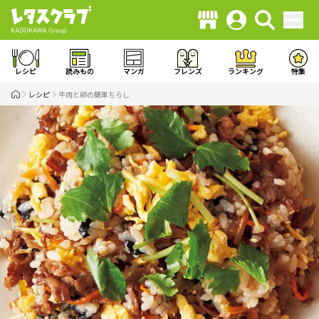
レシピ
読みもの
マンガ
フレンズ
ランキング
特集
レシピ
牛肉と卵の簡単ちらし