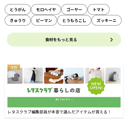
とうがん
モロヘイヤ
ゴーヤー
トマト
きゅうり
ピーマン
とうもろこし
ズッキーニ
食材をもっと見る
注目
レタスクラブ編集部員が本音で選んだアイテムが買える！