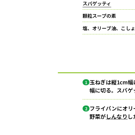
スパゲッティ
顆粒スープの素
塩、オリーブ油、こし
玉ねぎは縦1cm
1
幅に切る。スパゲ
フライパンにオリ
2
野菜が
しんなり
し