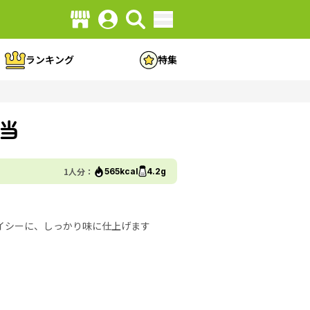
ランキング
特集
当
1人分：
565kcal
4.2g
イシーに、しっかり味に仕上げます