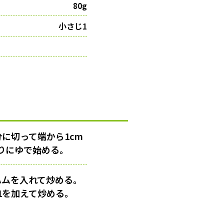
80g
小さじ1
に切って端から1cm
りにゆで始める。
ハムを入れて炒める。
1を加えて炒める。