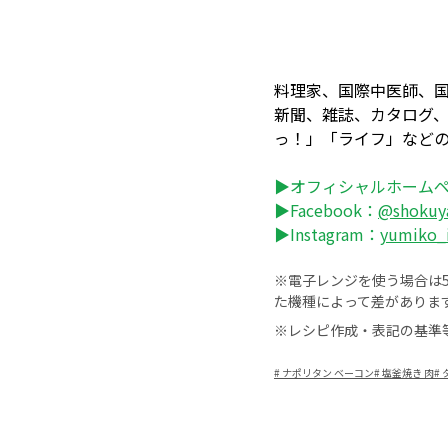
料理家、国際中医師、
新聞、雑誌、カタログ、
っ！」「ライフ」など
▶オフィシャルホーム
▶Facebook：
@shokuy
▶Instagram：
yumiko_
※電子レンジを使う場合は50
た機種によって差がありま
※レシピ作成・表記の基準
#
ナポリタン ベーコン
#
塩釜焼き 肉
#