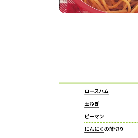
ロースハム
玉ねぎ
ピーマン
にんにく
の薄切り