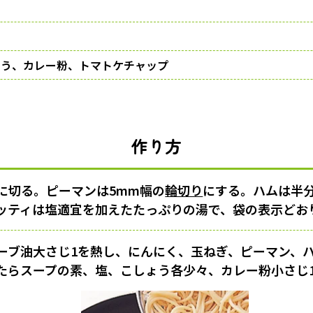
ょう、カレー粉、トマトケチャップ
作り方
幅に切る。ピーマンは5mm幅の
輪切り
にする。ハムは半分
ッティは塩適宜を加えたたっぷりの湯で、袋の表示どお
ーブ油大さじ1を熱し、にんにく、玉ねぎ、ピーマン、
たらスープの素、塩、こしょう各少々、カレー粉小さじ