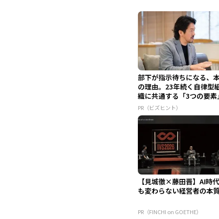
部下が指示待ちになる、
の理由。23年続く自律型
織に共通する「3つの要素
PR（ビズヒント）
【見城徹×藤田晋】AI時
も変わらない経営者の本
PR（FINCHI on GOETHE）