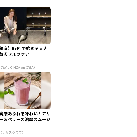
銀座】ReFaで始める大人
贅沢セルフケア
（ReFa GINZA on CREA）
実感あふれる味わい！アサ
ー＆ベリーの濃厚スムージ
R（レタスクラブ）