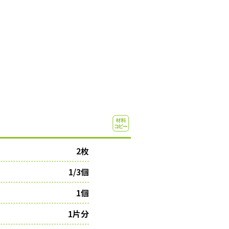
2枚
1/3個
1個
1片分