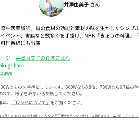
井澤由美子
さん
国際中医薬膳師。旬の食材の効能と素材の味を生かしたシンプ
イベント、書籍など数多くを手掛け、NHK「きょうの料理」
の料理番組にも出演。
ページ：
井澤由美子の食薬ごはん
akugohan
izawa
0Wのものを基準としています。600Wなら0.8倍、700Wなら0.7倍
すので、様子をみながら加熱してください。
等は、
「レシピについて」
をご覧ください。
タコライス 肉
#
しいたけ 肉
#
ナポリタン 目玉焼き
#
チンジャオロース 肉
#
ズッキーニ 肉
#
レモンソース