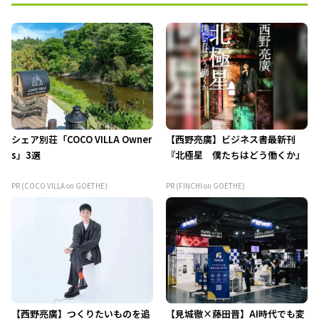
シェア別荘「COCO VILLA Owner
【西野亮廣】ビジネス書最新刊
s」3選
『北極星 僕たちはどう働くか』
PR (COCO VILLA on GOETHE)
PR (FINCHI on GOETHE)
【西野亮廣】つくりたいものを追
【見城徹×藤田晋】AI時代でも変