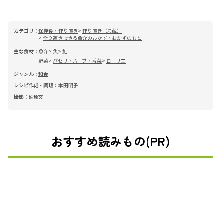
カテゴリ：
保存食・作り置き
作り置き（冷蔵）
作り置きできる魚介のおかず・おかずのもと
主な食材：
魚介
魚
鮭
野菜
パセリ・ハーブ・香菜
ローリエ
ジャンル：
和食
レシピ作成・調理：
本田明子
撮影：
砂原文
おすすめ読みもの(PR)