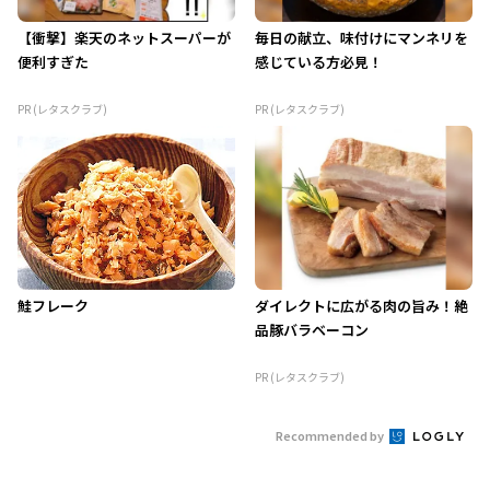
【衝撃】楽天のネットスーパーが
毎日の献立、味付けにマンネリを
便利すぎた
感じている方必見！
PR (レタスクラブ)
PR (レタスクラブ)
鮭フレーク
ダイレクトに広がる肉の旨み！絶
品豚バラベーコン
PR (レタスクラブ)
Recommended by