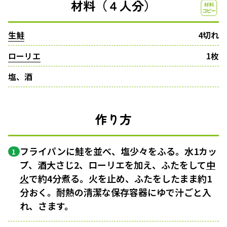
材料（４人分）
生鮭
4切れ
ローリエ
1枚
塩、酒
作り方
フライパンに鮭を並べ、塩少々をふる。水1カッ
1
プ、酒大さじ2、ローリエを加え、ふたをして
中
火
で約4分煮る。火を止め、ふたをしたまま約1
分おく。耐熱の清潔な保存容器にゆで汁ごと入
れ、さます。