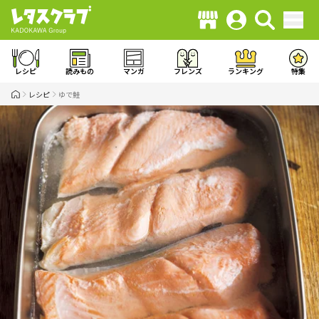
レシピ
読みもの
マンガ
フレンズ
ランキング
特集
レシピ
ゆで鮭