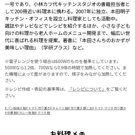
一号であり、小林カツ代キッチンスタジオの書籍担当者と
して200冊近い料理本に携わる。2007年に独立、本田明子
キッチン・オフィスを設立し料理家としても活動中。
雑誌やテレビなどでレシピを紹介するほか、小さな子ども
向けの料理から老人ホームのメニュー開発まで、幅広い世
代に喜ばれる料理を提案。著書に「本田さんちのおかずが
美味しい理由」（学研プラス）など。
※電子レンジを使う場合は600Wのものを基準としています。
500Wなら1.2倍、700Wなら0.9倍の時間で加熱してください。ま
た機種によって差がありますので、様子をみながら加熱してくだ
さい。
※レシピ作成・表記の基準等は、
「レシピについて」
をご覧くだ
さい。
#
パン粉焼き 鮭
#
トマト 作り置き
#
キャベツ 鮭
#
作り置き 豚こま
#
トマト マリネ 作り置き
#
中華 鮭
#
カレー粉 鮭
#
マリネ 鮭
お料理メモ