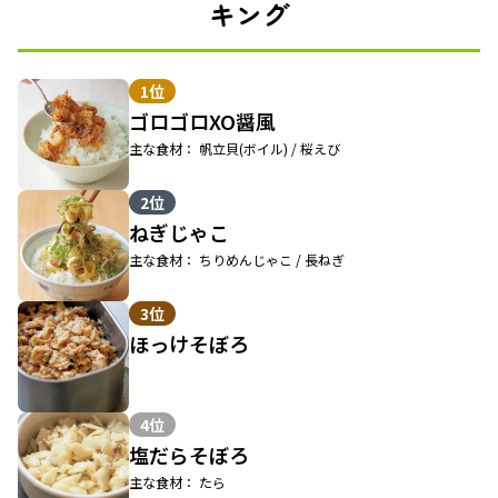
キング
1位
ゴロゴロXO醤風
主な食材： 帆立貝(ボイル) / 桜えび
2位
ねぎじゃこ
主な食材： ちりめんじゃこ / 長ねぎ
3位
ほっけそぼろ
4位
塩だらそぼろ
主な食材： たら