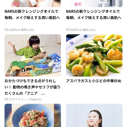
NARSの新クレンジングオイルで
NARSの新クレンジングオイルで
毎朝、メイク映えする潤い美肌へ
毎朝、メイク映えする潤い美肌へ
PR (NARS on 美的.com)
PR (NARS on 美的.com)
おかたづけもできる点がうれし
アスパラガスと小エビの中華炒め
い！ 動物の鳴き声やセリフが盛り
だくさんの「アニア ...
PR (タカラトミー｜Hugkum)