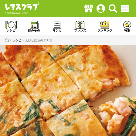
レシピ
読みもの
マンガ
フレンズ
ランキング
特集
レシピ
えびとにらのチヂミ