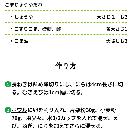
ごまじょうゆだれ
・しょうゆ
大さじ１ 1/2
・白すりごま、砂糖、酢
各大さじ1
・ごま油
大さじ1/2
作り方
長ねぎは斜め薄切りにし、にらは4cm長さに切
1
る。むきえびは1cm幅に切る。
ボウル
に卵を割り入れ、片栗粉30g、小麦粉
2
70g、塩少々、水1/2カップを入れて混ぜ、え
び、ねぎ、にらを加えてさらに混ぜる。