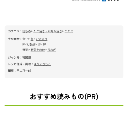
カテゴリ：
粉もの
たこ焼き・お好み焼き
チヂミ
主な食材：
魚介
魚
むきえび
卵･乳製品
卵
卵
野菜
野菜その他
長ねぎ
ジャンル：
韓国風
レシピ作成・調理：
ほりえさちこ
撮影：
邑口京一郎
おすすめ読みもの(PR)