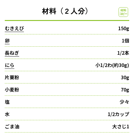
材料（２人分）
むきえび
150g
卵
1個
長ねぎ
1/2本
にら
小1/2わ(約30g)
片栗粉
30g
小麦粉
70g
塩
少々
水
1/2カップ
ごま油
大さじ1