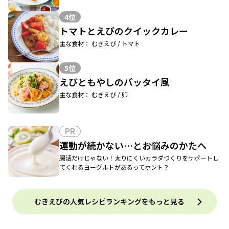
4位
トマトとえびのクイックカレー
主な食材： むきえび / トマト
5位
えびともやしのパッタイ風
主な食材： むきえび / 卵
PR
運動が続かない…とお悩みのかたへ
腸活だけじゃない！太りにくいカラダづくりをサポートし
てくれるヨーグルトがあるってホント？
むきえびの人気レシピランキングをもっと見る