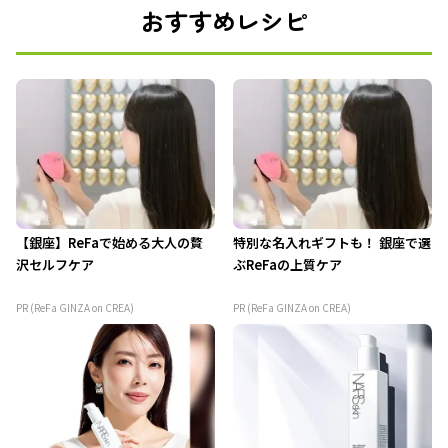
おすすめレシピ
【銀座】ReFaで始める大人の贅
特別な名入れギフトも！ 銀座で選
沢セルフケア
ぶReFaの上質ケア
PR (ReFa GINZA on CREA)
PR (ReFa GINZA on CREA)