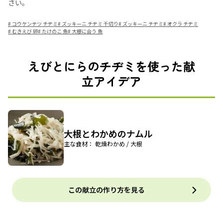
さい。
#
コウケンテツ チヂミ
#
ズッキーニ チヂミ 千切り
#
ズッキーニ チヂミ
#
オクラ チヂミ
#
むきえび 卵
#
たけのこ 魚
#
大根に合う 魚
えびとにらのチヂミを使った献
立アイデア
大根とわかめのナムル
主な食材： 乾燥わかめ / 大根
この献立の作り方を見る