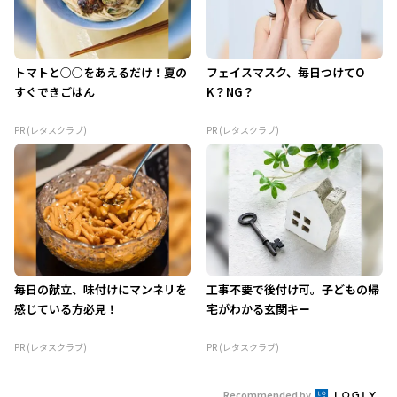
トマトと○○をあえるだけ！夏の
フェイスマスク、毎日つけてO
すぐできごはん
K？NG？
PR (レタスクラブ)
PR (レタスクラブ)
毎日の献立、味付けにマンネリを
工事不要で後付け可。子どもの帰
感じている方必見！
宅がわかる玄関キー
PR (レタスクラブ)
PR (レタスクラブ)
Recommended by