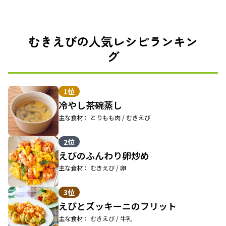
むきえびの人気レシピランキン
グ
1位
冷やし茶碗蒸し
主な食材： とりもも肉 / むきえび
2位
えびのふんわり卵炒め
主な食材： むきえび / 卵
3位
えびとズッキーニのフリット
主な食材： むきえび / 牛乳