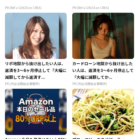
PR (ReFa GINZA on CREA)
PR (ReFa GINZA on CREA)
リボ地獄から抜け出したい人は、
カードローン地獄から抜け出した
返済を3～6ヶ月停止して『大幅に
い人は、返済を3～6ヶ月停止して
減額してから返済す...
『大幅に減額してか...
PR (渋谷法務総合事務所)
PR (渋谷法務総合事務所)