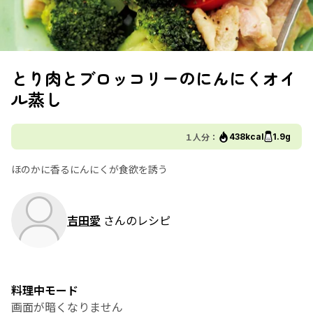
とり肉とブロッコリーのにんにくオイ
ル蒸し
１人分：
438kcal
1.9g
ほのかに香るにんにくが食欲を誘う
吉田愛
さんのレシピ
料理中モード
画面が暗くなりません