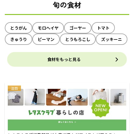
旬の食材
とうがん
モロヘイヤ
ゴーヤー
トマト
きゅうり
ピーマン
とうもろこし
ズッキーニ
食材をもっと見る
注目