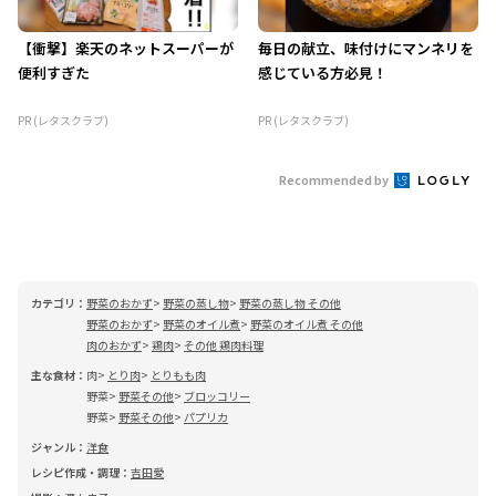
【衝撃】楽天のネットスーパーが
毎日の献立、味付けにマンネリを
便利すぎた
感じている方必見！
PR (レタスクラブ)
PR (レタスクラブ)
Recommended by
カテゴリ：
野菜のおかず
野菜の蒸し物
野菜の蒸し物 その他
野菜のおかず
野菜のオイル煮
野菜のオイル煮 その他
肉のおかず
鶏肉
その他 鶏肉料理
主な食材：
肉
とり肉
とりもも肉
野菜
野菜その他
ブロッコリー
野菜
野菜その他
パプリカ
ジャンル：
洋食
レシピ作成・調理：
吉田愛