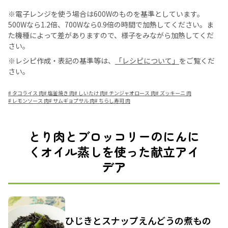
※電子レンジを使う場合は600Wのものを基準としています。
500Wなら1.2倍、700Wなら0.9倍の時間で加熱してください。ま
た機種によって差がありますので、様子をみながら加熱してくだ
さい。
※レシピ作成・表記の基準等は、
「レシピについて」
をご覧くだ
さい。
#
タコライス 肉
#
塩釜焼き 肉
#
しいたけ 肉
#
チンジャオロース 肉
#
ズッキーニ 肉
#
レモンソース 肉
#
サムギョプサル 肉
#
ちらし寿司 肉
とり肉とブロッコリーのにんに
くオイル蒸しを使った献立アイ
デア
ひじきとスナップえんどうの煮もの