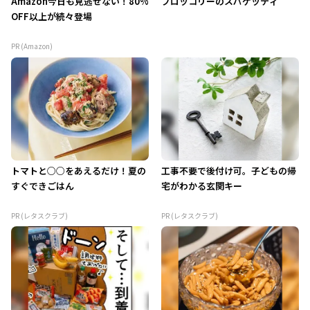
Amazon今日も見逃せない！80%
ブロッコリーのスパゲッティ
OFF以上が続々登場
PR (Amazon)
トマトと○○をあえるだけ！夏の
工事不要で後付け可。子どもの帰
すぐできごはん
宅がわかる玄関キー
PR (レタスクラブ)
PR (レタスクラブ)