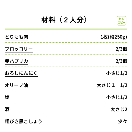
材料（２人分）
とりもも肉
1枚(約250g)
ブロッコリー
2/3個
赤パプリカ
2/3個
おろしにんにく
小さじ1/2
オリーブ油
大さじ１ 1/2
塩
小さじ1/2
酒
大さじ2
粗びき黒こしょう
少々