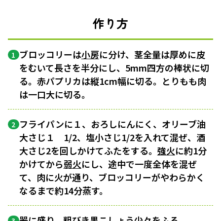
作り方
ブロッコリーは
小房
に分け、茎全量は厚めに皮
1
をむいて長さを半分にし、5mm四方の棒状に切
る。赤パプリカは縦1cm幅に切る。とりもも肉
は一口大に切る。
フライパンに１、おろしにんにく、オリーブ油
2
大さじ１ 1/2、塩小さじ1/2を入れて混ぜ、酒
大さじ2を回しかけてふたをする。
強火
に約1分
かけてから
弱火
にし、途中で一度全体を混ぜ
て、肉に火が通り、ブロッコリーがやわらかく
なるまで約14分蒸す。
器に盛り、粗びき黒こしょう少々をふる。
3