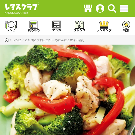
レシピ
読みもの
マンガ
フレンズ
ランキング
特集
レシピ
とり肉とブロッコリーのにんにくオイル蒸し