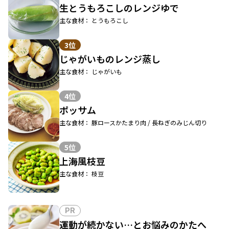
生とうもろこしのレンジゆで
主な食材： とうもろこし
3位
じゃがいものレンジ蒸し
主な食材： じゃがいも
4位
ポッサム
主な食材： 豚ロースかたまり肉 / 長ねぎのみじん切り
5位
上海風枝豆
主な食材： 枝豆
PR
運動が続かない…とお悩みのかたへ