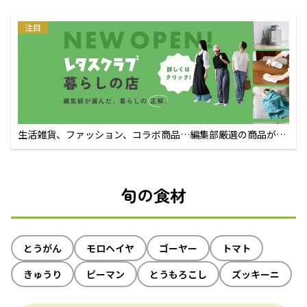
注目
生活雑貨、ファッション、コラボ商品…編集部厳選の商品が買
えるECサイト
旬の食材
とうがん
モロヘイヤ
ゴーヤー
トマト
きゅうり
ピーマン
とうもろこし
ズッキーニ