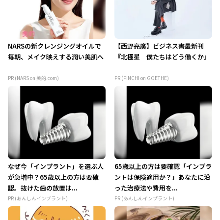
NARSの新クレンジングオイルで
【西野亮廣】ビジネス書最新刊
毎朝、メイク映えする潤い美肌へ
『北極星 僕たちはどう働くか』
PR (NARS on 美的.com)
PR (FINCHI on GOETHE)
なぜ今「インプラント」を選ぶ人
65歳以上の方は要確認「インプラ
が急増中？65歳以上の方は要確
ントは保険適用か？」あなたに沿
認。抜けた歯の放置は...
った治療法や費用を...
PR (あんしんインプラント)
PR (あんしんインプラント)