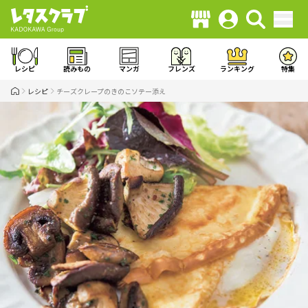
レシピ
読みもの
マンガ
フレンズ
ランキング
特集
レシピ
チーズクレープのきのこソテー添え