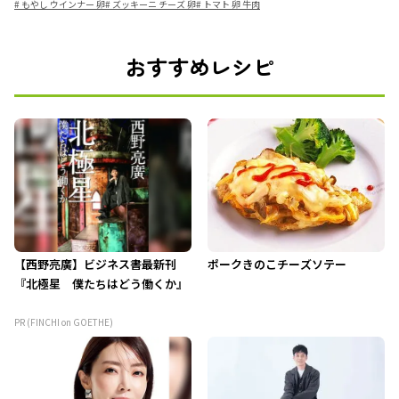
#
もやし ウインナー 卵
#
ズッキーニ チーズ 卵
#
トマト 卵 牛肉
おすすめレシピ
【西野亮廣】ビジネス書最新刊
ポークきのこチーズソテー
『北極星 僕たちはどう働くか』
PR (FINCHI on GOETHE)