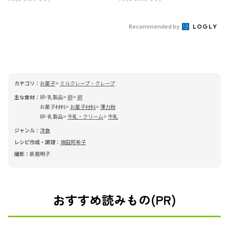
Recommended by
カテゴリ：
お菓子
ミルクレープ・クレープ
主な食材：
卵･乳製品
卵
卵
お菓子材料
お菓子材料
薄力粉
卵･乳製品
牛乳・クリーム
牛乳
ジャンル：
洋食
レシピ作成・調理：
坂田阿希子
撮影：
新居明子
おすすめ読みもの(PR)