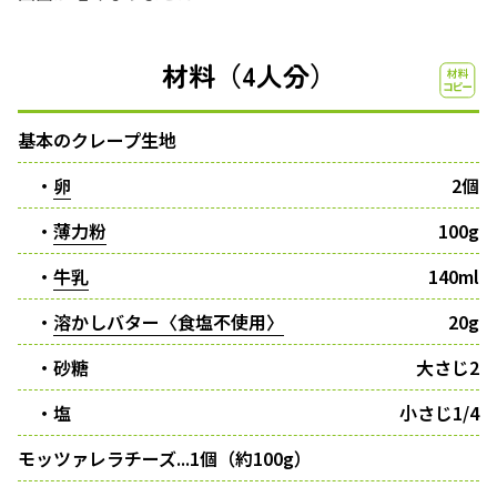
材料（4人分）
基本のクレープ生地
・
卵
2個
・
薄力粉
100g
・
牛乳
140ml
・
溶かしバター〈食塩不使用〉
20g
・砂糖
大さじ2
・塩
小さじ1/4
モッツァレラチーズ...1個（約100g）