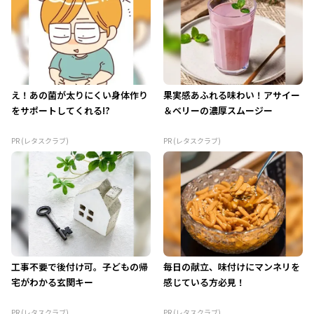
え！あの菌が太りにくい身体作り
果実感あふれる味わい！アサイー
をサポートしてくれる!?
＆ベリーの濃厚スムージー
PR (レタスクラブ)
PR (レタスクラブ)
工事不要で後付け可。子どもの帰
毎日の献立、味付けにマンネリを
宅がわかる玄関キー
感じている方必見！
PR (レタスクラブ)
PR (レタスクラブ)