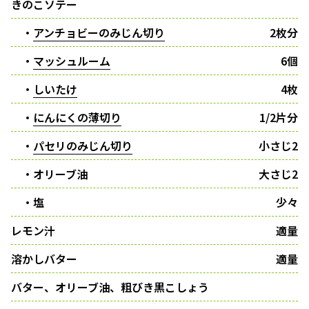
きのこソテー
・
アンチョビーのみじん切り
2枚分
・
マッシュルーム
6個
・
しいたけ
4枚
・
にんにくの薄切り
1/2片分
・
パセリのみじん切り
小さじ2
・オリーブ油
大さじ2
・塩
少々
レモン汁
適量
溶かしバター
適量
バター、オリーブ油、粗びき黒こしょう