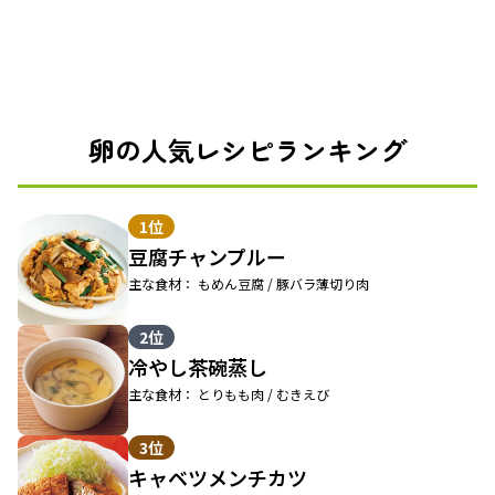
卵の人気レシピランキング
1位
豆腐チャンプルー
主な食材： もめん豆腐 / 豚バラ薄切り肉
2位
冷やし茶碗蒸し
主な食材： とりもも肉 / むきえび
3位
キャベツメンチカツ