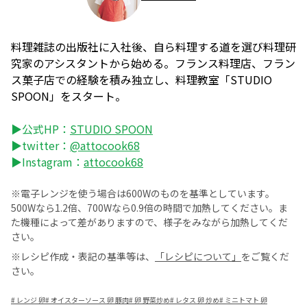
料理雑誌の出版社に入社後、自ら料理する道を選び料理研
究家のアシスタントから始める。フランス料理店、フラン
ス菓子店での経験を積み独立し、料理教室「STUDIO
SPOON」をスタート。
▶公式HP：
STUDIO SPOON
▶twitter：
@attocook68
▶Instagram：
attocook68
※電子レンジを使う場合は600Wのものを基準としています。
500Wなら1.2倍、700Wなら0.9倍の時間で加熱してください。ま
た機種によって差がありますので、様子をみながら加熱してくだ
さい。
※レシピ作成・表記の基準等は、
「レシピについて」
をご覧くだ
さい。
#
レンジ 卵
#
オイスターソース 卵 豚肉
#
卵 野菜炒め
#
レタス 卵 炒め
#
ミニトマト 卵