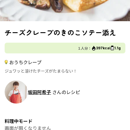
チーズクレープのきのこソテー添え
１人分：
397kcal
1.1g
おうちクレープ
ジュワッと溶けたチーズがたまらない！
坂田阿希子
さんのレシピ
料理中モード
画面が暗くなりません