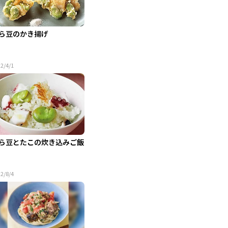
ら豆のかき揚げ
2/4/1
ら豆とたこの炊き込みご飯
2/8/4