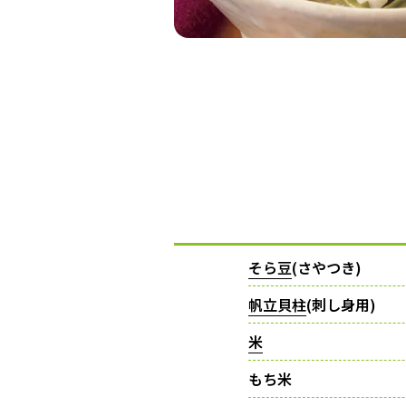
そら豆
(さやつき)
帆立貝柱
(刺し身用)
米
もち米