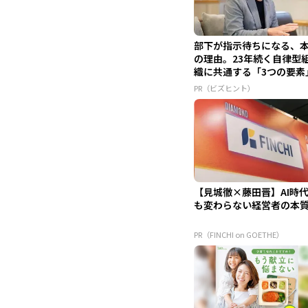
部下が指示待ちになる、
の理由。23年続く自律型
織に共通する「3つの要素
PR（ビズヒント）
【見城徹×藤田晋】AI時
も変わらない経営者の本
PR（FINCHI on GOETHE）