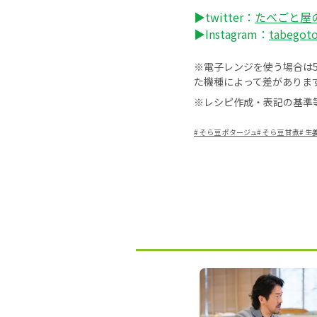
▶twitter：
たべごと屋
▶Instagram：
tabegot
※電子レンジを使う場合は50
た機種によって差がありま
※レシピ作成・表記の基準
#
そら豆 ポタージュ
#
そら豆 甘煮
#
生