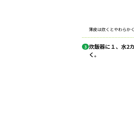
薄皮は炊くとやわらか
炊飯器に１、水2
3
く。