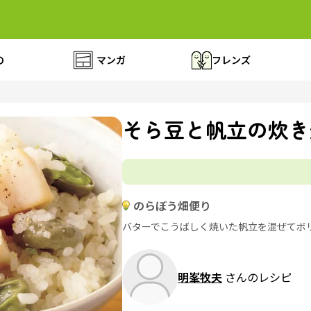
の
マンガ
フレンズ
そら豆と帆立の炊き
のらぼう畑便り
バターでこうばしく焼いた帆立を混ぜてボ
明峯牧夫
さんのレシピ