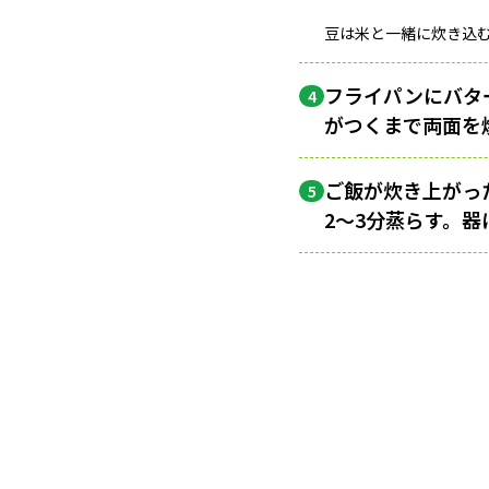
豆は米と一緒に炊き込
フライパンにバタ
4
がつくまで両面を
ご飯が炊き上がっ
5
2〜3分蒸らす。