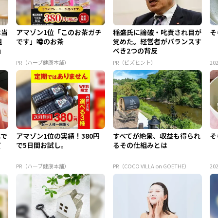
本当
アマゾン1位「このお茶ガチ
稲盛氏に論破・叱責され目が
そ
組
です」噂のお茶
覚めた。経営者がバランスす
」
べき2つの背反
PR（ハーブ健康本舗）
PR（ビズヒント）
202
代で
アマゾン1位の実績！380円
すべてが絶景、収益も得られ
そ
質
で5日間お試し。
るその仕組みとは
PR（ハーブ健康本舗）
PR（COCO VILLA on GOETHE）
202