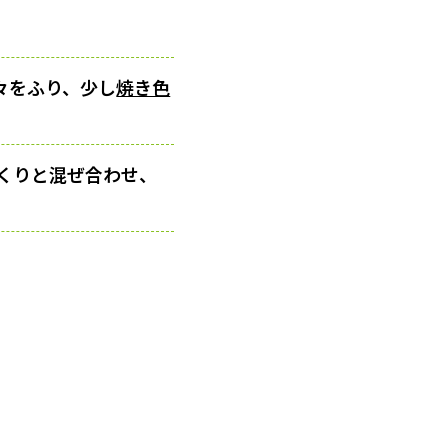
々をふり、少し
焼き色
くりと混ぜ合わせ、