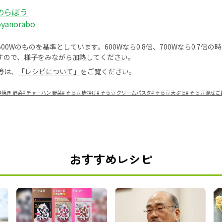
のらぼう
oyanorabo
0Wのものを基準としています。600Wなら0.8倍、700Wなら0.7倍
すので、様子をみながら加熱してください。
等は、
「レシピについて」
をご覧ください。
姜焼き 野菜
#
チャーハン 野菜
#
そら豆 唐揚げ
#
そら豆 クリームパスタ
#
そら豆 天ぷら
#
そら豆 混ぜご
おすすめレシピ