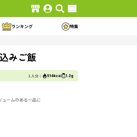
ランキング
特集
込みご飯
１人分：
514kcal
1.2g
リュームのある一品に