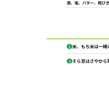
酒、塩、バター、粗び
米、もち米は一緒
1
そら豆はさやから
2