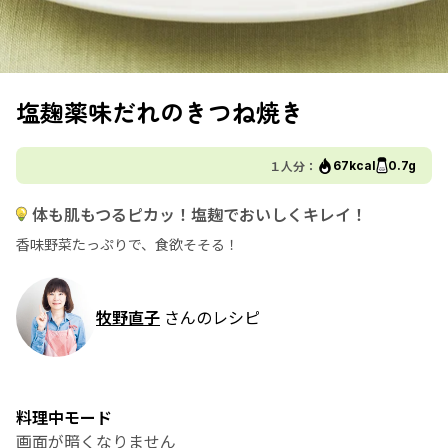
塩麹薬味だれのきつね焼き
１人分：
67kcal
0.7g
体も肌もつるピカッ！塩麹でおいしくキレイ！
香味野菜たっぷりで、食欲そそる！
牧野直子
さんのレシピ
料理中モード
画面が暗くなりません