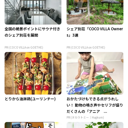
全国の絶景ポイントにサウナ付き
シェア別荘「COCO VILLA Owner
のシェア別荘を展開
s」3選
PR (COCO VILLA on GOETHE)
PR (COCO VILLA on GOETHE)
とりから油淋鶏(ユーリンチー)
おかたづけもできる点がうれし
い！ 動物の鳴き声やセリフが盛り
だくさんの「アニア ...
PR (タカラトミー｜Hugkum)