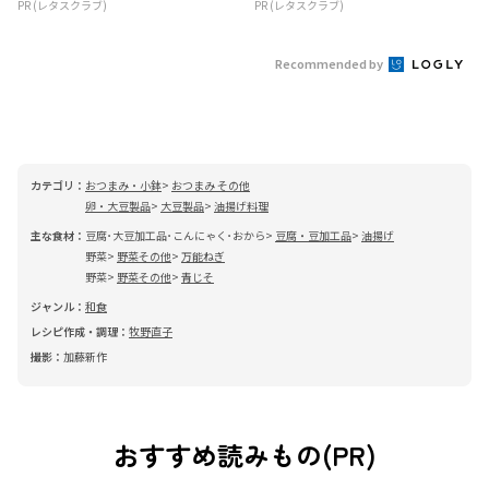
PR (レタスクラブ)
PR (レタスクラブ)
Recommended by
カテゴリ：
おつまみ・小鉢
おつまみ その他
卵・大豆製品
大豆製品
油揚げ料理
主な食材：
豆腐･大豆加工品･こんにゃく･おから
豆腐・豆加工品
油揚げ
野菜
野菜その他
万能ねぎ
野菜
野菜その他
青じそ
ジャンル：
和食
レシピ作成・調理：
牧野直子
撮影：
加藤新作
おすすめ読みもの(PR)