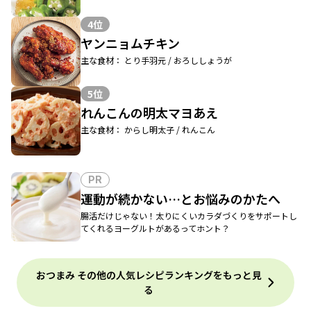
4位
ヤンニョムチキン
主な食材： とり手羽元 / おろししょうが
5位
れんこんの明太マヨあえ
主な食材： からし明太子 / れんこん
PR
運動が続かない…とお悩みのかたへ
腸活だけじゃない！太りにくいカラダづくりをサポートし
てくれるヨーグルトがあるってホント？
おつまみ その他の人気レシピランキングをもっと見
る