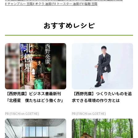
#
チャンプルー 豆腐
#
オクラ 油揚げ
#
トースター 油揚げ
#
塩麹 豆腐
おすすめレシピ
【西野亮廣】ビジネス書最新刊
【西野亮廣】つくりたいものを追
『北極星 僕たちはどう働くか』
求できる環境の作り方とは
PR (FINCHI on GOETHE)
PR (FINCHI on GOETHE)