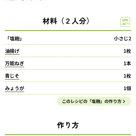
材料（２人分）
「塩麹」
小さじ2
油揚げ
1枚
万能ねぎ
1本
青じそ
1枚
みょうが
1個
このレシピの「塩麹」の作り方
作り方