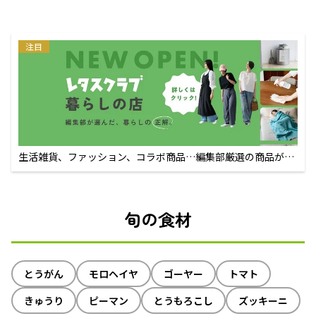
注目
生活雑貨、ファッション、コラボ商品…編集部厳選の商品が買
えるECサイト
旬の食材
とうがん
モロヘイヤ
ゴーヤー
トマト
きゅうり
ピーマン
とうもろこし
ズッキーニ