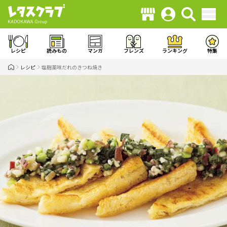
レシピ
読みもの
マンガ
フレンズ
ランキング
特集
レシピ
塩麹薬味だれのきつね焼き