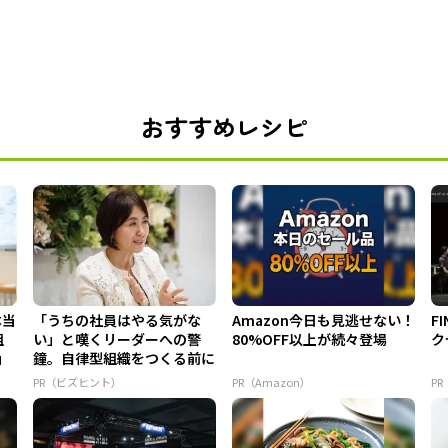
おすすめレシピ
本当
「うちの社員はやる気がな
Amazon今日も見逃せない！
F
組
い」と嘆くリーダーへの警
80%OFF以上が続々登場
ク
」
鐘。自律型組織をつくる前に
外せな...
PR（ビズヒント）
PR（Amazon）
PR