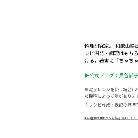
料理研究家。 和歌山県
シピ開発・調理はもち
ける。著書に「ちゃちゃ
▶公式ブログ：
貝谷郁
※電子レンジを使う場合は50
た機種によって差がありま
※レシピ作成・表記の基準
#
味噌漬け 魚
#
パン粉焼き 魚
#
レモンソ