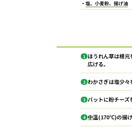
・
塩、小麦粉、揚げ油
ほうれん草は根元
1
広げる。
わかさぎは塩少々
2
バットに粉チーズ
3
中温
(170℃)
4