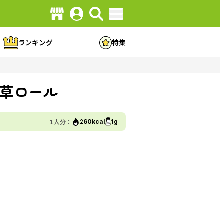
ランキング
特集
草ロール
１人分：
260kcal
1g