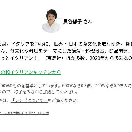
貝谷郁子
さん
出身。イタリアを中心に、世界 ～日本の食文化を取材研究。食
ろん、食文化や料理をテーマにした講演・料理教室、商品開発
っとイタリアン！」（宝島社）ほか多数。2020年から多彩なON
子の和イタリアンキッチンから
0Wのものを基準としています。600Wなら0.8倍、700Wなら0.7倍
すので、様子をみながら加熱してください。
等は、
「レシピについて」
をご覧ください。
ース 魚
#
大根に合う 魚
#
たけのこ 魚