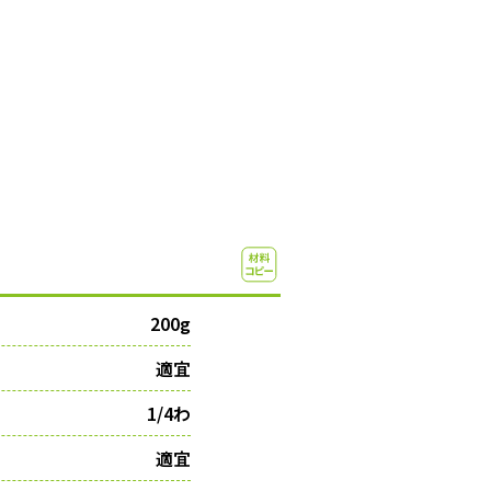
200g
適宜
1/4わ
適宜