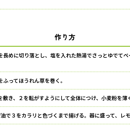
作り方
を長めに切り落とし、塩を入れた熱湯でさっとゆでてペ
をふってほうれん草を巻く。
を敷き、２を転がすようにして全体につけ、小麦粉を薄
の揚げ油で３をカラリと色づくまで揚げる。器に盛って、レ