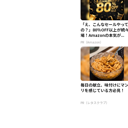
「え、こんなセールやっ
の？」80％OFF以上が続
場！Amazonの本気が...
PR（Amazon）
毎日の献立、味付けにマ
リを感じている方必見！
PR（レタスクラブ）