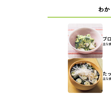
わか
ブ
主な
た
主な食