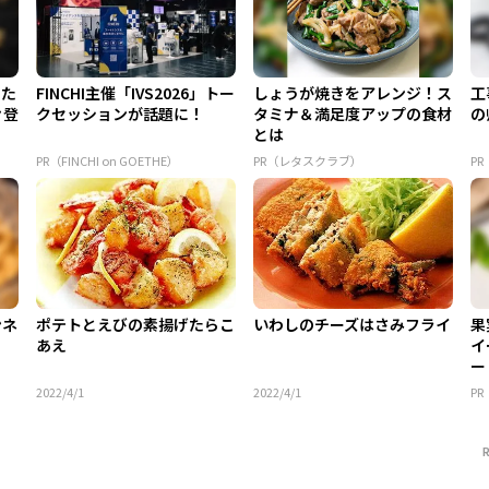
てた
FINCHI主催「IVS2026」トー
しょうが焼きをアレンジ！ス
工
々登
クセッションが話題に！
タミナ＆満足度アップの食材
の
とは
PR（FINCHI on GOETHE）
PR（レタスクラブ）
P
ンネ
ポテトとえびの素揚げたらこ
いわしのチーズはさみフライ
果
あえ
イ
ー
2022/4/1
2022/4/1
P