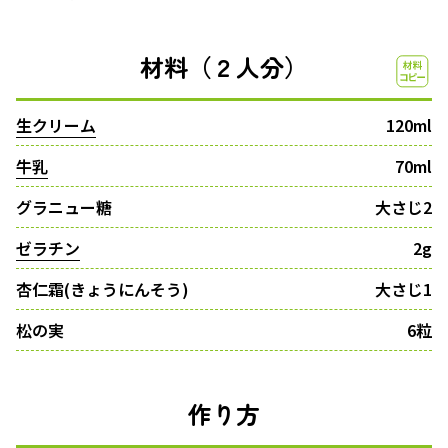
材料（２人分）
生クリーム
120ml
牛乳
70ml
グラニュー糖
大さじ2
ゼラチン
2g
杏仁霜(きょうにんそう)
大さじ1
松の実
6粒
作り方