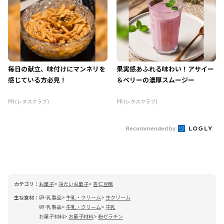
毎日の献立、味付けにマンネリを
果実感あふれる味わい！アサイー
感じている方必見！
＆ベリーの濃厚スムージー
PR (レタスクラブ)
PR (レタスクラブ)
Recommended by
カテゴリ：
お菓子
冷たいお菓子
杏仁豆腐
主な食材：
卵･乳製品
牛乳・クリーム
生クリーム
卵･乳製品
牛乳・クリーム
牛乳
お菓子材料
お菓子材料
粉ゼラチン