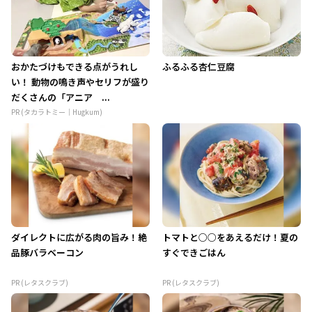
おかたづけもできる点がうれし
ふるふる杏仁豆腐
い！ 動物の鳴き声やセリフが盛り
だくさんの「アニア ...
PR (タカラトミー｜Hugkum)
ダイレクトに広がる肉の旨み！絶
トマトと○○をあえるだけ！夏の
品豚バラベーコン
すぐできごはん
PR (レタスクラブ)
PR (レタスクラブ)