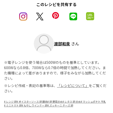
このレシピを共有する
渡部和泉
さん
※電子レンジを使う場合は500Wのものを基準としています。
600Wなら0.8倍、700Wなら0.7倍の時間で加熱してください。ま
た機種によって差がありますので、様子をみながら加熱してくだ
さい。
※レシピ作成・表記の基準等は、
「レシピについて」
をご覧くだ
さい。
#
レンジ 卵
#
オイスターソース 卵 豚肉
#
卵 野菜炒め
#
レタス 卵 炒め
#
マッシュポテト 牛乳
#
ミニトマト 卵
#
もやし ウインナー 卵
#
ズッキーニ チーズ 卵