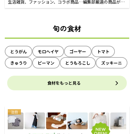
生活雑貨、ファッション、コラボ商品…編集部厳選の商品が買
えるECサイト
旬の食材
とうがん
モロヘイヤ
ゴーヤー
トマト
きゅうり
ピーマン
とうもろこし
ズッキーニ
食材をもっと見る
注目