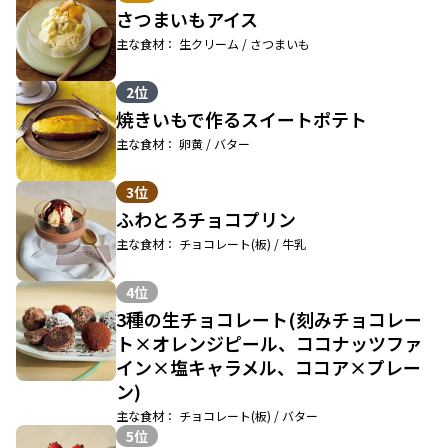
さつまいもアイス
主な食材： 生クリーム / さつまいも
2位
焼きいもで作るスイートポテト
主な食材： 卵黄 / バター
3位
ふわとろチョコプリン
主な食材： チョコレート(板) / 牛乳
4位
3種の生チョコレート(刻みチョコレー
ト×オレンジピール、ココナッツファ
イン×塩キャラメル、ココア×プレー
ン)
主な食材： チョコレート(板) / バター
5位