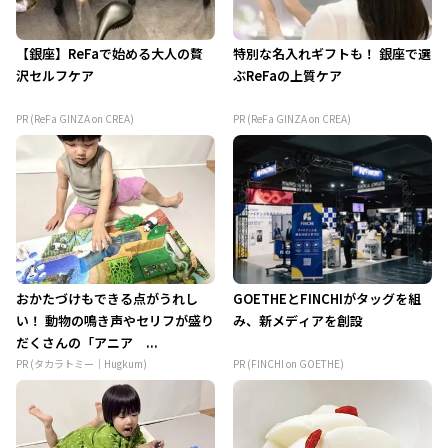
【銀座】ReFaで始める大人の贅
特別な名入れギフトも！ 銀座で選
沢セルフケア
ぶReFaの上質ケア
PR (ReFa GINZA on CREA)
PR (ReFa GINZA on CREA)
おかたづけもできる点がうれし
GOETHEとFINCHIがタッグを組
い！ 動物の鳴き声やセリフが盛り
み、新メディアを創設
だくさんの「アニア ...
PR (タカラトミー｜Hugkum)
PR (FINCHI on GOETHE)