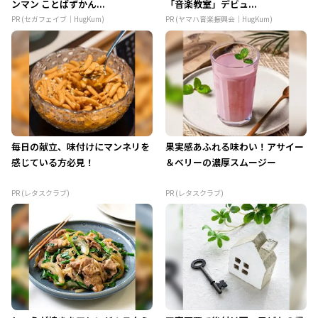
ンマン ことばずかん...
「音楽教室」デビュ...
PR (セガフェイブ｜HugKum)
PR (ヤマハ音楽振興会｜HugKum)
毎日の献立、味付けにマンネリを
果実感あふれる味わい！アサイー
感じている方必見！
＆ベリーの濃厚スムージー
PR (レタスクラブ)
PR (レタスクラブ)