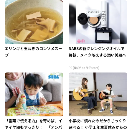
エリンギと玉ねぎのコンソメスー
NARSの新クレンジングオイルで
プ
毎朝、メイク映えする潤い美肌へ
PR (NARS on 美的.com)
「言葉で伝える力」を育めば、イ
小学校に慣れた今だからじっくり
ヤイヤ期もすっきり！ 「アンパ
選べる！ 小学１年生夏休みからの