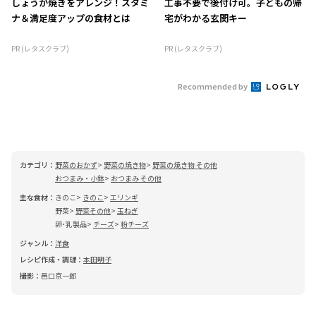
しょうが焼きをアレンジ！スタミ
工事不要で後付け可。子どもの帰
ナ＆満足度アップの食材とは
宅がわかる玄関キー
PR (レタスクラブ)
PR (レタスクラブ)
Recommended by
カテゴリ：
野菜のおかず
野菜の焼き物
野菜の焼き物 その他
おつまみ・小鉢
おつまみ その他
主な食材：
きのこ
きのこ
エリンギ
野菜
野菜その他
玉ねぎ
卵･乳製品
チーズ
粉チーズ
ジャンル：
洋食
レシピ作成・調理：
本田明子
撮影：
邑口京一郎