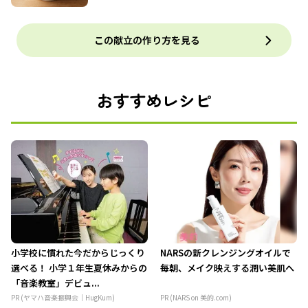
この献立の作り方を見る
おすすめレシピ
小学校に慣れた今だからじっくり
NARSの新クレンジングオイルで
選べる！ 小学１年生夏休みからの
毎朝、メイク映えする潤い美肌へ
「音楽教室」デビュ...
PR (ヤマハ音楽振興会｜HugKum)
PR (NARS on 美的.com)