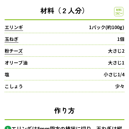
材料（２人分）
エリンギ
1パック(約100g)
玉ねぎ
1個
粉チーズ
大さじ2
オリーブ油
大さじ1
塩
小さじ1/4
こしょう
少々
作り方
エリンギは5mm四方の棒状に切り、玉ねぎは縦
1