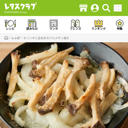
レシピ
読みもの
マンガ
フレンズ
ランキング
特集
レシピ
エリンギと玉ねぎのパルメザン焼き