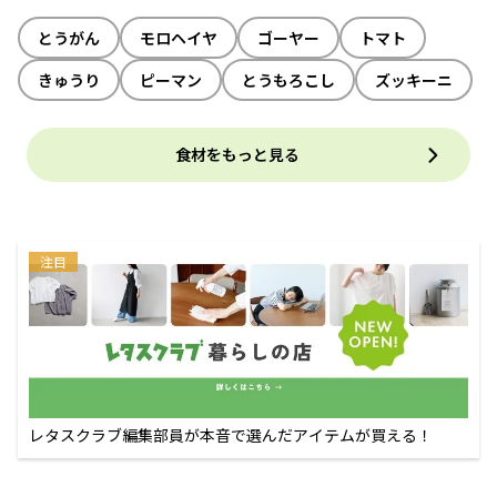
とうがん
モロヘイヤ
ゴーヤー
トマト
きゅうり
ピーマン
とうもろこし
ズッキーニ
食材をもっと見る
注目
レタスクラブ編集部員が本音で選んだアイテムが買える！