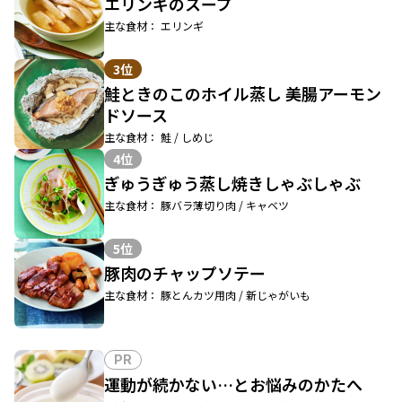
エリンギのスープ
主な食材： エリンギ
3位
鮭ときのこのホイル蒸し 美腸アーモン
ドソース
主な食材： 鮭 / しめじ
4位
ぎゅうぎゅう蒸し焼きしゃぶしゃぶ
主な食材： 豚バラ薄切り肉 / キャベツ
5位
豚肉のチャップソテー
主な食材： 豚とんカツ用肉 / 新じゃがいも
PR
運動が続かない…とお悩みのかたへ