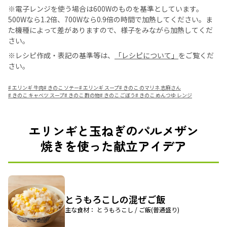
※電子レンジを使う場合は600Wのものを基準としています。
500Wなら1.2倍、700Wなら0.9倍の時間で加熱してください。ま
た機種によって差がありますので、様子をみながら加熱してくだ
さい。
※レシピ作成・表記の基準等は、
「レシピについて」
をご覧くだ
さい。
#
エリンギ 牛肉
#
きのこ ソテー
#
エリンギ スープ
#
きのこ のマリネ 志麻さん
#
きのこ キャベツ スープ
#
きのこ 酢の物
#
きのこ ごぼう
#
きのこ めんつゆ レンジ
エリンギと玉ねぎのパルメザン
焼きを使った献立アイデア
とうもろこしの混ぜご飯
主な食材： とうもろこし / ご飯(普通盛り)