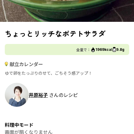
ちょっとリッチなポテトサラダ
全量で：
1969kcal
9.8g
献立カレンダー
ゆで卵をたっぷりのせて、ごちそう感アップ！
井原裕子
さんのレシピ
料理中モード
画面が暗くなりません