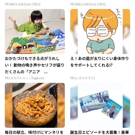
PR (ReFa GINZA on CREA)
PR (ReFa GINZA on CREA)
おかたづけもできる点がうれし
え！あの菌が太りにくい身体作り
い！ 動物の鳴き声やセリフが盛り
をサポートしてくれる!?
だくさんの「アニア ...
PR (タカラトミー｜Hugkum)
PR (レタスクラブ)
毎日の献立、味付けにマンネリを
誕生日エピソードを大募集！豪華