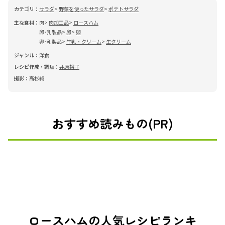
カテゴリ：
サラダ
野菜を使ったサラダ
ポテトサラダ
主な食材：
肉
肉加工品
ロースハム
卵･乳製品
卵
卵
卵･乳製品
牛乳・クリーム
生クリーム
ジャンル：
洋食
レシピ作成・調理：
井原裕子
撮影：
高杉純
おすすめ読みもの(PR)
ロースハムの人気レシピランキ