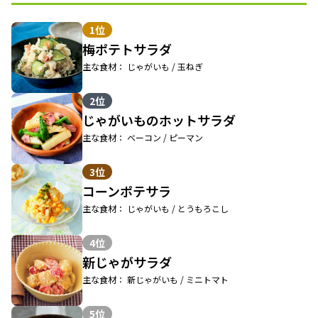
1位
梅ポテトサラダ
主な食材： じゃがいも / 玉ねぎ
2位
じゃがいものホットサラダ
主な食材： ベーコン / ピーマン
3位
コーンポテサラ
主な食材： じゃがいも / とうもろこし
4位
新じゃがサラダ
主な食材： 新じゃがいも / ミニトマト
5位