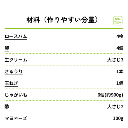
材料（作りやすい分量）
ロースハム
4枚
卵
4個
生クリーム
大さじ3
きゅうり
1本
玉ねぎ
1個
じゃがいも
6個(約900g)
酢
大さじ2
マヨネーズ
100g