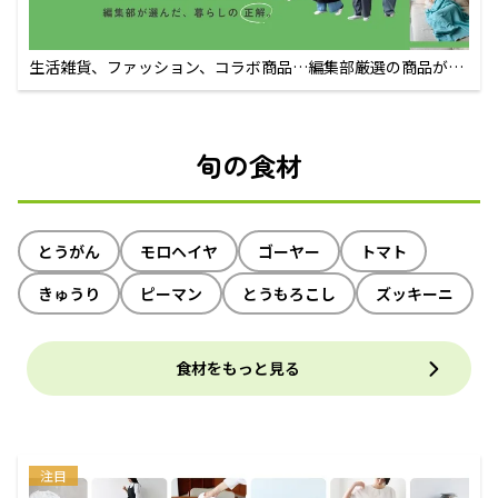
生活雑貨、ファッション、コラボ商品…編集部厳選の商品が買
えるECサイト
旬の食材
とうがん
モロヘイヤ
ゴーヤー
トマト
きゅうり
ピーマン
とうもろこし
ズッキーニ
食材をもっと見る
注目