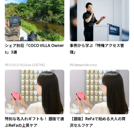
シェア別荘「COCO VILLA Owner
事例から学ぶ『特権アクセス管
s」3選
理』
PR (COCO VILLA on GOETHE)
PR (KeeperSecurity)
特別な名入れギフトも！ 銀座で選
【銀座】ReFaで始める大人の贅
ぶReFaの上質ケア
沢セルフケア