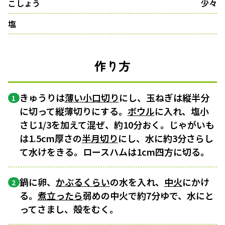
こしょう
少々
塩
作り方
きゅうりは
薄い小口切り
にし、玉ねぎは縦半分
1
に切って縦薄切りにする。
ボウル
に入れ、塩小
さじ1/3を加えて混ぜ、約10分おく。じゃがいも
は1.5cm厚さの
半月切り
にし、水に約3分さらし
て水けをきる。ロースハムは1cm四方に切る。
鍋に卵、
かぶるくらい
の水を入れ、
中火
にかけ
2
る。
煮立ったら
弱めの中火で約7分ゆで、水にと
ってさまし、殻をむく。