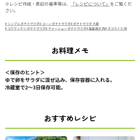
※レシピ作成・表記の基準等は、
「レシピについて」
をご覧くだ
さい。
#
シンプル ポテトサラダ
#
コーン ポテトサラダ
#
ポテトサラダ 大葉
#
コウケンテツ ポテトサラダ
#
チャーシュー ポテトサラダ
#
塩釜焼き 肉
#
タコライス 肉
お料理メモ
＜保存のヒント＞
ゆで卵をサラダに混ぜ込み、保存容器に入れる。
冷蔵室で2～3日保存可能。
おすすめレシピ