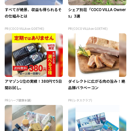
すべてが絶景、収益も得られるそ
シェア別荘「COCO VILLA Owner
の仕組みとは
s」3選
PR (COCO VILLA on GOETHE)
PR (COCO VILLA on GOETHE)
アマゾン1位の実績！380円で5日
ダイレクトに広がる肉の旨み！絶
間お試し。
品豚バラベーコン
PR (ハーブ健康本舗)
PR (レタスクラブ)