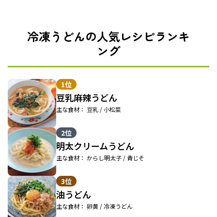
冷凍うどんの人気レシピランキ
ング
1位
豆乳麻辣うどん
主な食材： 豆乳 / 小松菜
2位
明太クリームうどん
主な食材： からし明太子 / 青じそ
3位
油うどん
主な食材： 卵黄 / 冷凍うどん