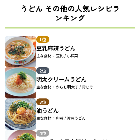
うどん その他の人気レシピラ
ンキング
1位
豆乳麻辣うどん
主な食材： 豆乳 / 小松菜
2位
明太クリームうどん
主な食材： からし明太子 / 青じそ
3位
油うどん
主な食材： 卵黄 / 冷凍うどん
4位