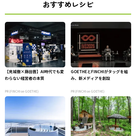
おすすめレシピ
【見城徹×藤田晋】AI時代でも変
GOETHEとFINCHIがタッグを組
わらない経営者の本質
み、新メディアを創設
PR (FINCHI on GOETHE)
PR (FINCHI on GOETHE)