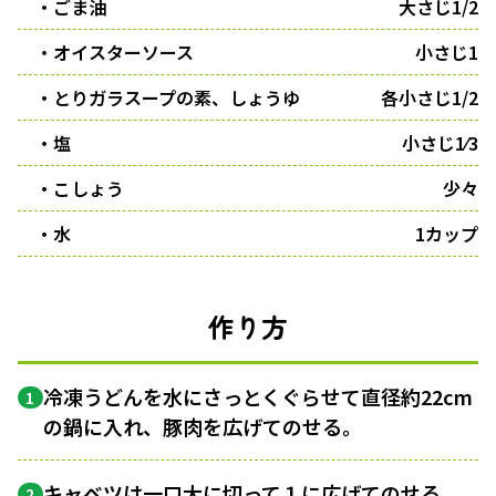
・ごま油
大さじ1/2
・オイスターソース
小さじ1
・とりガラスープの素、しょうゆ
各小さじ1/2
・塩
小さじ1⁄3
・こしょう
少々
・水
1カップ
作り方
冷凍うどんを水にさっとくぐらせて直径約22cm
1
の鍋に入れ、豚肉を広げてのせる。
キャベツは一口大に切って１に広げてのせる。
2