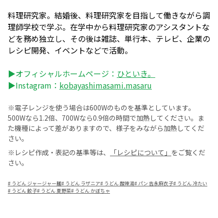
料理研究家。結婚後、料理研究家を目指して働きながら調
理師学校で学ぶ。在学中から料理研究家のアシスタントな
どを務め独立し、その後は雑誌、単行本、テレビ、企業の
レシピ開発、イベントなどで活動。
▶オフィシャルホームページ：
ひといき。
▶Instagram：
kobayashimasami.masaru
※電子レンジを使う場合は600Wのものを基準としています。
500Wなら1.2倍、700Wなら0.9倍の時間で加熱してください。ま
た機種によって差がありますので、様子をみながら加熱してくだ
さい。
※レシピ作成・表記の基準等は、
「レシピについて」
をご覧くだ
さい。
#
うどん ジャージャー麺
#
うどん ラザニア
#
うどん 酸辣湯
#
パン 吉永麻衣子
#
うどん 冷たい
#
うどん 餃子
#
うどん 夏野菜
#
うどん かぼちゃ