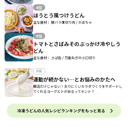
4位
ほうとう風つけうどん
主な食材： 豚バラ薄切り肉 / かぼちゃ
5位
トマトとさばみそのぶっかけ冷やしう
どん
主な食材： さば缶 / 万能ねぎの小口切り
PR
運動が続かない…とお悩みのかたへ
腸活だけじゃない！太りにくいカラダづくりをサポートし
てくれるヨーグルトがあるってホント？
冷凍うどんの人気レシピランキングをもっと見る