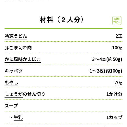
材料（２人分）
冷凍うどん
2玉
豚こま切れ肉
100g
かに風味かまぼこ
3～4本(約50g)
キャベツ
1～2枚(約100g)
もやし
70g
しょうが
のせん切り
1かけ分
スープ
・
牛乳
1カップ