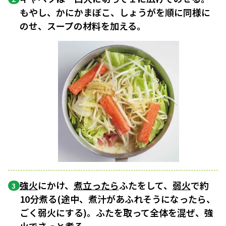
もやし、かにかまぼこ、しょうがを順に同様に
のせ、スープの材料を加える。
強火
にかけ、
煮立ったら
ふたをして、
弱火
で約
3
10分煮る(途中、煮汁があふれそうになったら、
ごく弱火にする)。ふたを取って全体を混ぜ、強