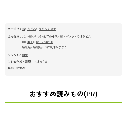
カテゴリ：
麺
うどん
うどん その他
主な食材：
パン･麺･パスタ･餃子の皮他
麺・パスタ
冷凍うどん
肉
豚肉
豚こま切れ肉
練製品
練製品
かに風味かまぼこ
ジャンル：
和食
レシピ作成・調理：
小林まさみ
撮影：
鈴木泰介
おすすめ読みもの(PR)