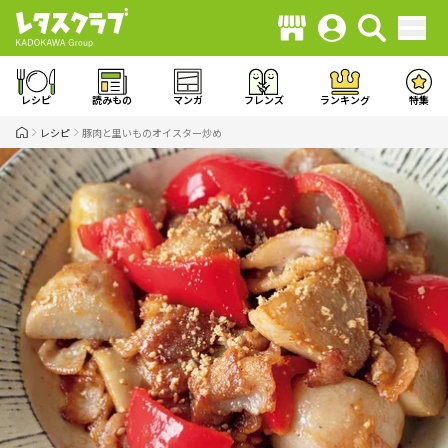
レシピ
読みもの
マンガ
フレンズ
ランキング
特集
レシピ
豚肉と里いものオイスター炒め