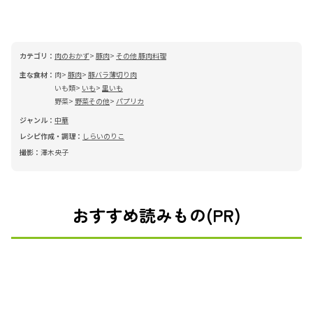
カテゴリ：
肉のおかず
豚肉
その他 豚肉料理
主な食材：
肉
豚肉
豚バラ薄切り肉
いも類
いも
里いも
野菜
野菜その他
パプリカ
ジャンル：
中華
レシピ作成・調理：
しらいのりこ
撮影：
澤木央子
おすすめ読みもの(PR)