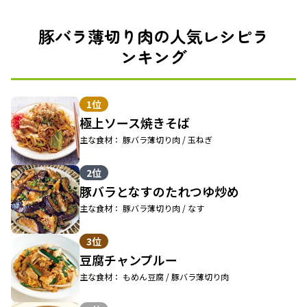
豚バラ薄切り肉の人気レシピラ
ンキング
1位
極上ソース焼きそば
主な食材： 豚バラ薄切り肉 / 玉ねぎ
2位
豚バラとなすのたれつゆ炒め
主な食材： 豚バラ薄切り肉 / なす
3位
豆腐チャンプルー
主な食材： もめん豆腐 / 豚バラ薄切り肉