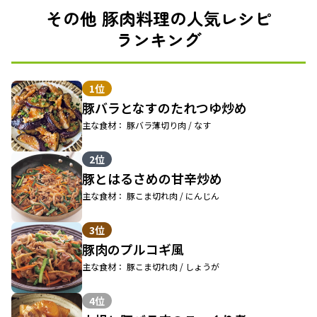
その他 豚肉料理の人気レシピ
ランキング
1位
豚バラとなすのたれつゆ炒め
主な食材： 豚バラ薄切り肉 / なす
2位
豚とはるさめの甘辛炒め
主な食材： 豚こま切れ肉 / にんじん
3位
豚肉のプルコギ風
主な食材： 豚こま切れ肉 / しょうが
4位