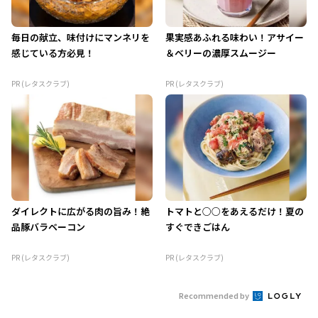
毎日の献立、味付けにマンネリを
果実感あふれる味わい！アサイー
感じている方必見！
＆ベリーの濃厚スムージー
PR (レタスクラブ)
PR (レタスクラブ)
ダイレクトに広がる肉の旨み！絶
トマトと○○をあえるだけ！夏の
品豚バラベーコン
すぐできごはん
PR (レタスクラブ)
PR (レタスクラブ)
Recommended by