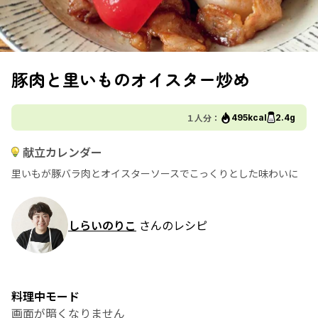
豚肉と里いものオイスター炒め
１人分：
495kcal
2.4g
献立カレンダー
里いもが豚バラ肉とオイスターソースでこっくりとした味わいに
しらいのりこ
さんのレシピ
料理中モード
画面が暗くなりません