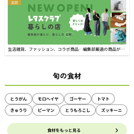
注目
生活雑貨、ファッション、コラボ商品…編集部厳選の商品が買
えるECサイト
旬の食材
とうがん
モロヘイヤ
ゴーヤー
トマト
きゅうり
ピーマン
とうもろこし
ズッキーニ
食材をもっと見る