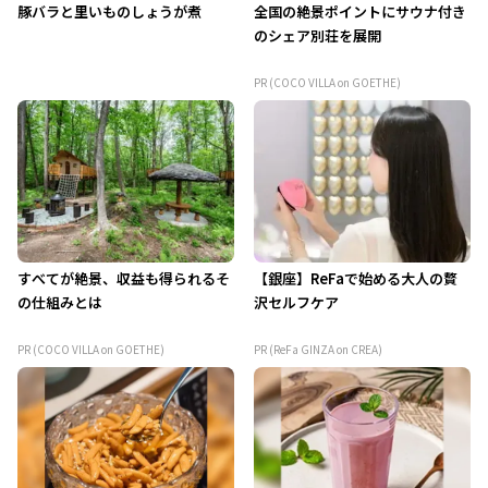
豚バラと里いものしょうが煮
全国の絶景ポイントにサウナ付き
のシェア別荘を展開
PR (COCO VILLA on GOETHE)
すべてが絶景、収益も得られるそ
【銀座】ReFaで始める大人の贅
の仕組みとは
沢セルフケア
PR (COCO VILLA on GOETHE)
PR (ReFa GINZA on CREA)