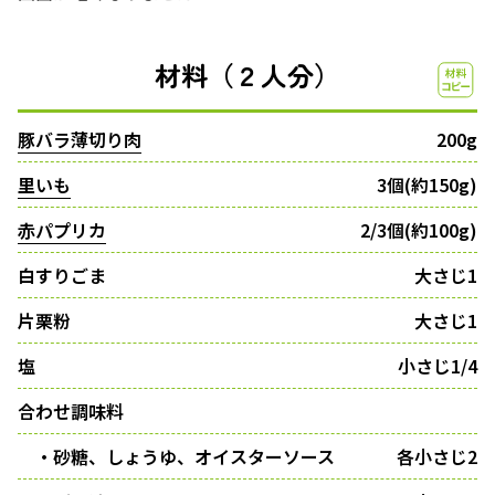
材料（２人分）
豚バラ薄切り肉
200g
里いも
3個(約150g)
赤パプリカ
2/3個(約100g)
白すりごま
大さじ1
片栗粉
大さじ1
塩
小さじ1/4
合わせ調味料
・砂糖、しょうゆ、オイスターソース
各小さじ2