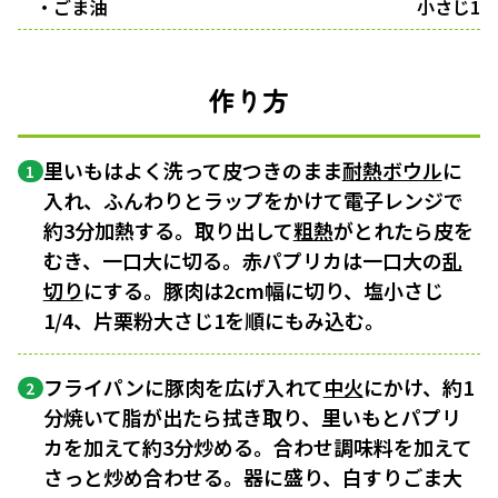
・ごま油
小さじ1
作り方
里いもはよく洗って皮つきのまま
耐熱ボウル
に
1
入れ、ふんわりとラップをかけて電子レンジで
約3分加熱する。取り出して
粗熱
がとれたら皮を
むき、一口大に切る。赤パプリカは一口大の
乱
切り
にする。豚肉は2cm幅に切り、塩小さじ
1/4、片栗粉大さじ1を順にもみ込む。
フライパンに豚肉を広げ入れて
中火
にかけ、約1
2
分焼いて脂が出たら拭き取り、里いもとパプリ
カを加えて約3分炒める。合わせ調味料を加えて
さっと炒め合わせる。器に盛り、白すりごま大