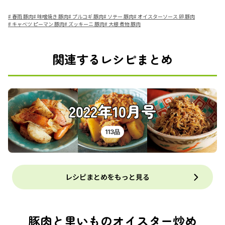
#
春雨 豚肉
#
味噌焼き 豚肉
#
プルコギ 豚肉
#
ソテー 豚肉
#
オイスターソース 卵 豚肉
#
キャベツ ピーマン 豚肉
#
ズッキーニ 豚肉
#
大根 煮物 豚肉
関連するレシピまとめ
2022年10月号
113品
レシピまとめをもっと見る
豚肉と里いものオイスター炒め