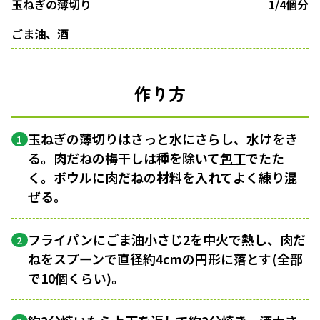
玉ねぎの薄切り
1/4個分
ごま油、酒
作り方
玉ねぎの薄切りはさっと水にさらし、水けをき
1
る。肉だねの梅干しは種を除いて
包丁
でたた
く。
ボウル
に肉だねの材料を入れてよく練り混
ぜる。
フライパンにごま油小さじ2を
中火
で熱し、肉だ
2
ねをスプーンで直径約4cmの円形に落とす(全部
で10個くらい)。