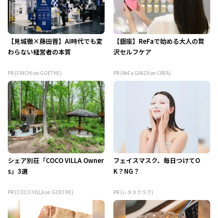
【見城徹×藤田晋】AI時代でも変
【銀座】ReFaで始める大人の贅
わらない経営者の本質
沢セルフケア
PR (FINCHI on GOETHE)
PR (ReFa GINZA on CREA)
シェア別荘「COCO VILLA Owner
フェイスマスク、毎日つけてO
s」3選
K？NG？
PR (COCO VILLA on GOETHE)
PR (レタスクラブ)