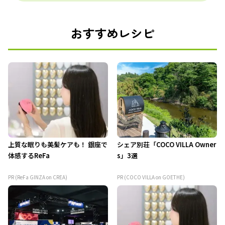
おすすめレシピ
上質な眠りも美髪ケアも！ 銀座で
シェア別荘「COCO VILLA Owner
体感するReFa
s」3選
PR (ReFa GINZA on CREA)
PR (COCO VILLA on GOETHE)