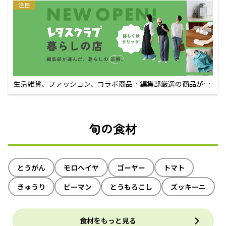
注目
生活雑貨、ファッション、コラボ商品…編集部厳選の商品が買
えるECサイト
旬の食材
とうがん
モロヘイヤ
ゴーヤー
トマト
きゅうり
ピーマン
とうもろこし
ズッキーニ
食材をもっと見る