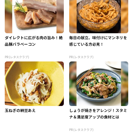
ダイレクトに広がる肉の旨み！絶
毎日の献立、味付けにマンネリを
品豚バラベーコン
感じている方必見！
PR (レタスクラブ)
PR (レタスクラブ)
玉ねぎの納豆あえ
しょうが焼きをアレンジ！スタミ
ナ＆満足度アップの食材とは
PR (レタスクラブ)