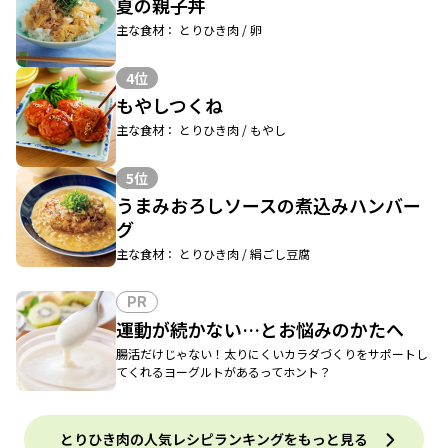
夏の親子丼
主な食材： とりひき肉 / 卵
4位
もやしつくね
主な食材： とりひき肉 / もやし
5位
うまみおろしソースの煮込みハンバー
グ
主な食材： とりひき肉 / 絹ごし豆腐
PR
運動が続かない…とお悩みのかたへ
腸活だけじゃない！太りにくいカラダづくりをサポートし
てくれるヨーグルトがあるってホント？
とりひき肉の人気レシピランキングをもっと見る