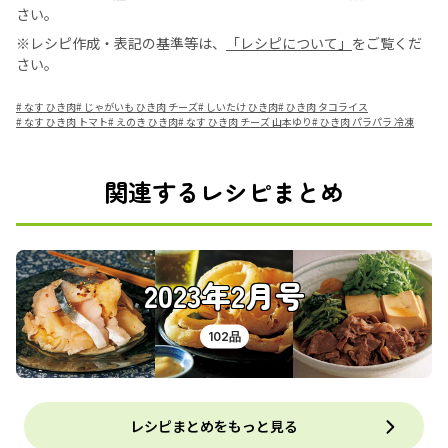
さい。
※レシピ作成・表記の基準等は、
「レシピについて」
をご覧くだ
さい。
#
なす ひき肉
#
じゃがいも ひき肉 チーズ
#
しいたけ ひき肉
#
ひき肉 タコライス
#
なす ひき肉 トマト
#
えのき ひき肉
#
なす ひき肉 チーズ 山本ゆり
#
ひき肉 パラパラ 冷凍
関連するレシピまとめ
2023年2月号
102品
レシピまとめをもっと見る