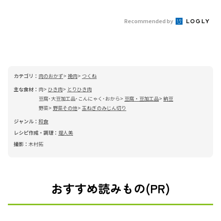
Recommended by
カテゴリ：
肉のおかず
挽肉
つくね
主な食材：
肉
ひき肉
とりひき肉
豆腐･大豆加工品･こんにゃく･おから
豆腐・豆加工品
納豆
野菜
野菜その他
玉ねぎのみじん切り
ジャンル：
和食
レシピ作成・調理：
堤人美
撮影：
木村拓
おすすめ読みもの(PR)