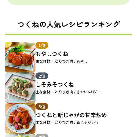
つくねの人気レシピランキング
1位
もやしつくね
主な食材： とりひき肉 / もやし
2位
しそみそつくね
主な食材： とりひき肉 / さやいんげん
3位
つくねと新じゃがの甘辛炒め
主な食材： とりひき肉 / 新じゃがいも