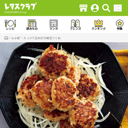
レシピ
読みもの
マンガ
フレンズ
ランキング
特集
レシピ
たっぷり玉ねぎの納豆つくね