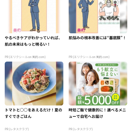
やるべきケアがわかっていれば、
肌悩みの根本改善には“基底膜”！
肌の未来はもっと明るい！
PR (エリクシール on 美的.com)
PR (エリクシール on 美的.com)
トマトと○○をあえるだけ！夏の
時短ご飯で健康的に！選べるメニ
すぐできごはん
ューで自宅へお届け
PR (レタスクラブ)
PR (レタスクラブ)