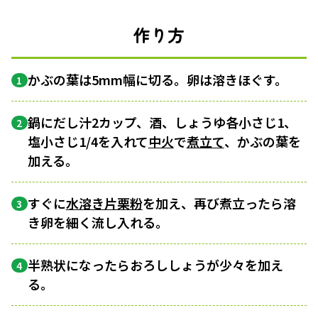
作り方
かぶの葉は5mm幅に切る。卵は溶きほぐす。
1
鍋にだし汁2カップ、酒、しょうゆ各小さじ1、
2
塩小さじ1/4を入れて
中火
で
煮立て
、かぶの葉を
加える。
すぐに
水溶き片栗粉
を加え、再び煮立ったら溶
3
き卵を細く流し入れる。
半熟状になったらおろししょうが少々を加え
4
る。