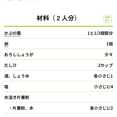
材料（２人分）
かぶの葉
1と1/2個弱分
卵
1個
おろししょうが
少々
だし汁
2カップ
酒、しょうゆ
各小さじ1
塩
小さじ1/4
水溶き片栗粉
・片栗粉、水
各小さじ1/2