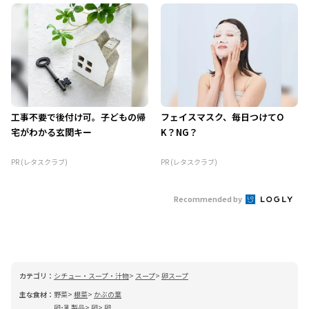
工事不要で後付け可。子どもの帰
フェイスマスク、毎日つけてO
宅がわかる玄関キー
K？NG？
PR (レタスクラブ)
PR (レタスクラブ)
Recommended by
カテゴリ：
シチュー・スープ・汁物
スープ
卵スープ
主な食材：
野菜
根菜
かぶの葉
卵･乳製品
卵
卵