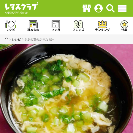
レシピ
読みもの
マンガ
フレンズ
ランキング
特集
レシピ
かぶの葉のかきたま汁