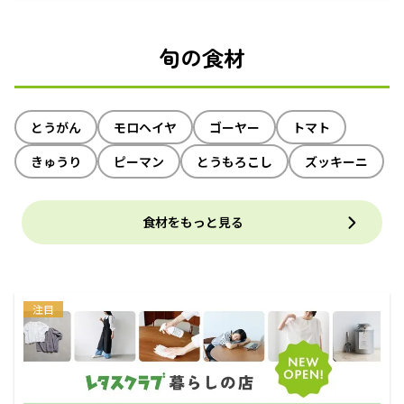
旬の食材
とうがん
モロヘイヤ
ゴーヤー
トマト
きゅうり
ピーマン
とうもろこし
ズッキーニ
食材をもっと見る
注目