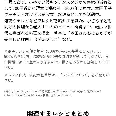
一号であり、小林カツ代キッチンスタジオの書籍担当者と
して200冊近い料理本に携わる。2007年に独立、本田明子
キッチン・オフィスを設立し料理家としても活動中。
雑誌やテレビなどでレシピを紹介するほか、小さな子ども
向けの料理から老人ホームのメニュー開発まで、幅広い世
代に喜ばれる料理を提案。著書に「本田さんちのおかずが
美味しい理由」（学研プラス）など。
※電子レンジを使う場合は600Wのものを基準としています。
500Wなら1.2倍、700Wなら0.9倍の時間で加熱してください。ま
た機種によって差がありますので、様子をみながら加熱してくだ
さい。
※レシピ作成・表記の基準等は、
「レシピについて」
をご覧くだ
さい。
#
もやし スープ
#
なめこ スープ
#
そら豆 スープ
#
スープ ワンタンの皮
#
ごぼう スープ
#
キャベツ スープ トマト
#
スープ 新玉ねぎ
#
スープ レタス
関連するレシピまとめ