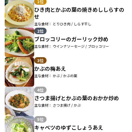
1位
ひき肉とかぶの葉の焼きめししらすの
せ
主な食材： とりひき肉 / しらす干し
2位
ブロッコリーのガーリック炒め
主な食材： ウインナソーセージ / ブロッコリー
3位
かぶの梅あえ
主な食材： かぶ / かぶの葉
4位
さつま揚げとかぶの葉のおかか炒め
主な食材： さつま揚げ / かぶ
5位
キャベツのゆずこしょうあえ