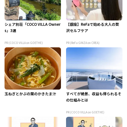
シェア別荘「COCO VILLA Owner
【銀座】ReFaで始める大人の贅
s」3選
沢セルフケア
PR (COCO VILLA on GOETHE)
PR (ReFa GINZA on CREA)
玉ねぎとかぶの葉のかきたま汁
すべてが絶景、収益も得られるそ
の仕組みとは
PR (COCO VILLA on GOETHE)