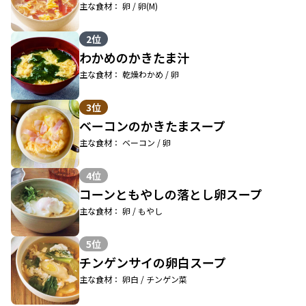
主な食材： 卵 / 卵(M)
2位
わかめのかきたま汁
主な食材： 乾燥わかめ / 卵
3位
ベーコンのかきたまスープ
主な食材： ベーコン / 卵
4位
コーンともやしの落とし卵スープ
主な食材： 卵 / もやし
5位
チンゲンサイの卵白スープ
主な食材： 卵白 / チンゲン菜