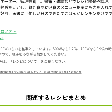
ィネーター、管理栄養士。書籍・雑誌などでレシピ開発や調理
の経験を活かし、離乳食や幼児食のメニュー提案にも力を入れ
が好評。著書に「忙しい日のできたてごはんがレンチンだけで
コロノオト
ya
0Wのものを基準としています。500Wなら1.2倍、700Wなら0.9倍
すので、様子をみながら加熱してください。
等は、
「レシピについて」
をご覧ください。
味噌漬け 魚
#
パン粉焼き 魚
#
レモンソース 魚
#
大根に合う 魚
#
たけのこ 魚
関連するレシピまとめ