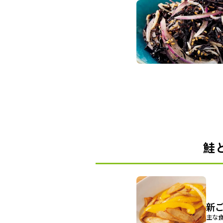
鮭
新
主な食