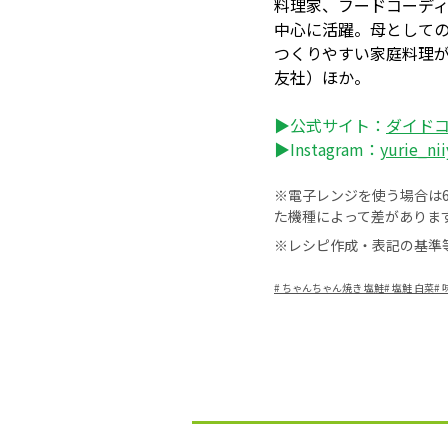
料理家、フードコーデ
中心に活躍。母として
つくりやすい家庭料理
友社）ほか。
▶公式サイト：
ダイド
▶Instagram：
yurie_nii
※電子レンジを使う場合は60
た機種によって差がありま
※レシピ作成・表記の基準
#
ちゃんちゃん焼き 塩鮭
#
塩鮭 白菜
#