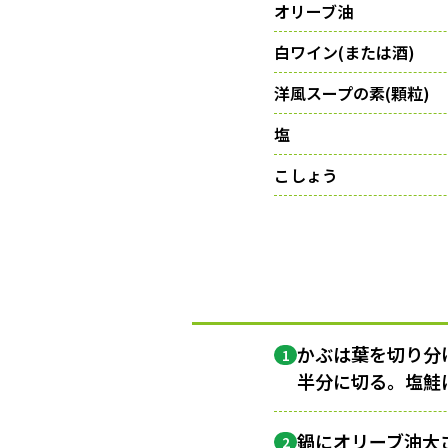
オリーブ油
白ワイン(または酒)
洋風スープの素(顆粒)
塩
こしょう
かぶは葉を切り分
1
半分に切る。塩鮭
鍋にオリーブ油大さ
2