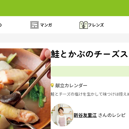
の
マンガ
フレンズ
鮭とかぶのチーズス
献立カレンダー
鮭とチーズの塩けを生かして味つけは控え
新谷友里江
さんのレシピ