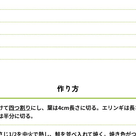
作り方
けて
四つ割り
にし、葉は4cm長さに切る。エリンギは
は半分に切る。
じ1/2を
中火
で熱し、鮭を並べ入れて焼く。
焼き色
が