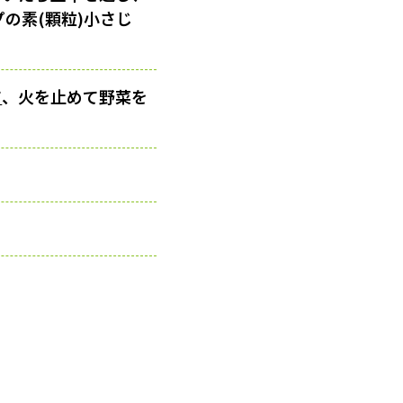
プの素(顆粒)小さじ
て
、火を止めて野菜を