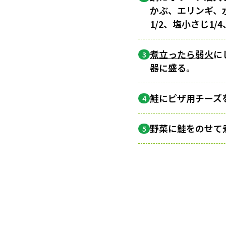
かぶ、エリンギ、水
1/2、塩小さじ1
煮立ったら
弱火
に
3
器に盛る。
鮭にピザ用チーズ
4
野菜に鮭をのせて
5