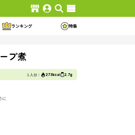
ランキング
特集
ープ煮
１人分：
273kcal
2.7g
めに