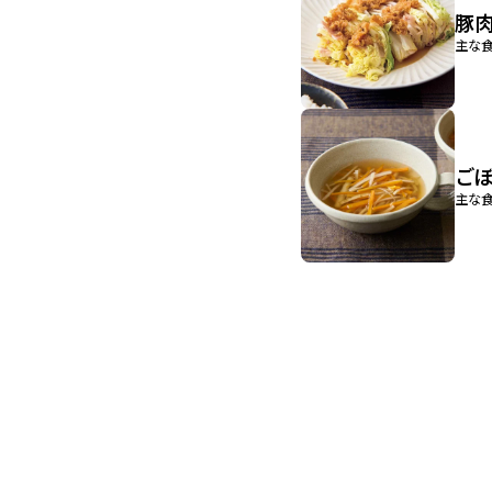
豚
主な食
ご
主な食