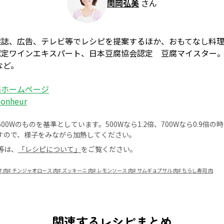
関岡弘美
さん
雑誌、広告、テレビ等でレシピを提案するほか、おもてなし料
認定ワインエキスパート、日本豆腐協会認定 豆腐マイスター
など。
美ホームページ
bonheur
0Wのものを基準としています。500Wなら1.2倍、700Wなら0.9倍
すので、様子をみながら加熱してください。
等は、
「レシピについて」
をご覧ください。
 肉
#
チンジャオロース 肉
#
ズッキーニ 肉
#
レモンソース 肉
#
サムギョプサル 肉
#
ちらし寿司 肉
関連するレシピまとめ