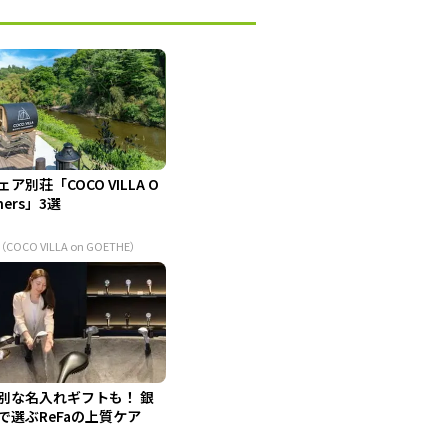
ェア別荘「COCO VILLA O
ners」3選
（COCO VILLA on GOETHE）
別な名入れギフトも！ 銀
で選ぶReFaの上質ケア