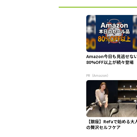
Amazon今日も見逃せな
80%OFF以上が続々登場
PR（Amazon）
【銀座】ReFaで始める大
の贅沢セルフケア