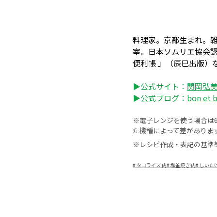
料理家。京都生まれ。
宰。日本ソムリエ協会
便利帳 」（辰巳出版）
▶公式サイト：
関岡弘
▶公式ブログ：
bon et 
※電子レンジを使う場合は60
た機種によって差がありま
※レシピ作成・表記の基準
#
タコライス 肉
#
塩釜焼き 肉
#
しいたけ