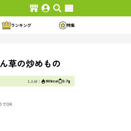
ランキング
特集
ん草の炒めもの
１人分：
90kcal
0.7g
うでOK