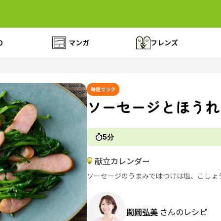
の
マンガ
フレンズ
時短でラク
ソーセージとほうれ
5分
献立カレンダー
ソーセージのうまみで味つけは塩、こしょ
関岡弘美
さんのレシピ