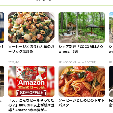
い！
ソーセージとほうれん草のガ
シェア別荘「COCO VILLA O
シ
ーリック塩炒め
wners」3選
w
2022/4/1
PR（COCO VILLA on GOETHE）
PR
人
「え、こんなセールやってた
ソーセージとしめじのトマト
特
の？」80％OFF以上が続々登
パスタ
座
場！Amazonの本気が...