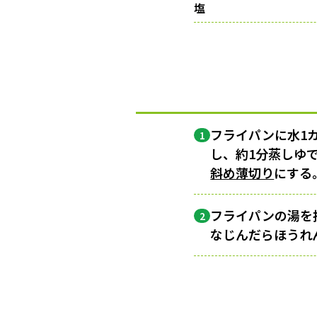
塩
フライパンに水1
1
し、約1分蒸しゆ
斜め薄切り
にする
フライパンの湯を
2
なじんだらほうれ