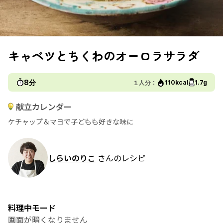
キャベツとちくわのオーロラサラダ
8分
１人分：
110kcal
1.7g
献立カレンダー
ケチャップ＆マヨで子どもも好きな味に
しらいのりこ
さんのレシピ
料理中モード
画面が暗くなりません