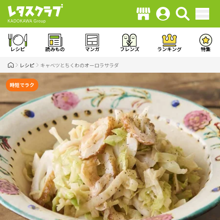
レシピ
読みもの
マンガ
フレンズ
ランキング
特集
レシピ
キャベツとちくわのオーロラサラダ
時短でラク