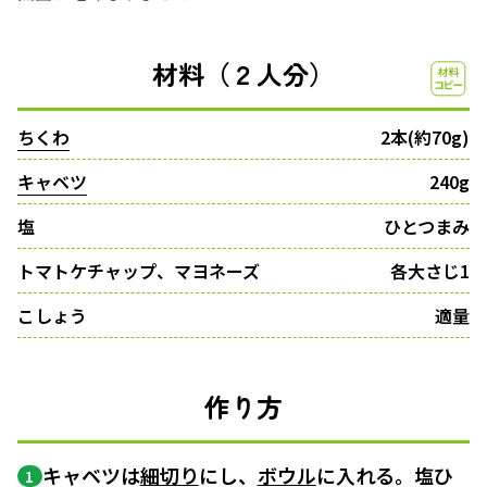
材料（２人分）
ちくわ
2本(約70g)
キャベツ
240g
塩
ひとつまみ
トマトケチャップ、マヨネーズ
各大さじ1
こしょう
適量
作り方
キャベツは
細切り
にし、
ボウル
に入れる。塩ひ
1