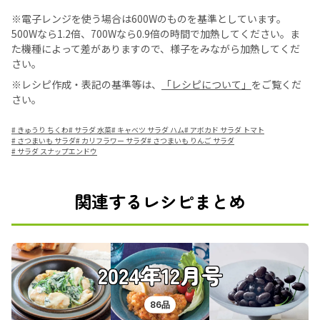
※電子レンジを使う場合は600Wのものを基準としています。
500Wなら1.2倍、700Wなら0.9倍の時間で加熱してください。ま
た機種によって差がありますので、様子をみながら加熱してくだ
さい。
※レシピ作成・表記の基準等は、
「レシピについて」
をご覧くだ
さい。
#
きゅうり ちくわ
#
サラダ 水菜
#
キャベツ サラダ ハム
#
アボカド サラダ トマト
#
さつまいも サラダ
#
カリフラワー サラダ
#
さつまいも りんご サラダ
#
サラダ スナップエンドウ
関連するレシピまとめ
2024年12月号
86品