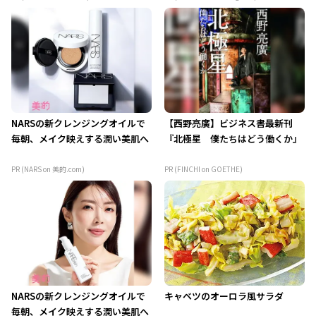
NARSの新クレンジングオイルで
【西野亮廣】ビジネス書最新刊
毎朝、メイク映えする潤い美肌へ
『北極星 僕たちはどう働くか』
PR (NARS on 美的.com)
PR (FINCHI on GOETHE)
NARSの新クレンジングオイルで
キャベツのオーロラ風サラダ
毎朝、メイク映えする潤い美肌へ