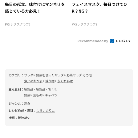
毎日の献立、味付けにマンネリを
フェイスマスク、毎日つけてO
感じている方必見！
K？NG？
PR (レタスクラブ)
PR (レタスクラブ)
Recommended by
カテゴリ：
サラダ
野菜を使ったサラダ
野菜サラダ その他
魚介のおかず
練り物
ちくわ料理
主な食材：
練製品
練製品
ちくわ
野菜
葉もの
キャベツ
ジャンル：
洋食
レシピ作成・調理：
しらいのりこ
撮影：
難波雄史