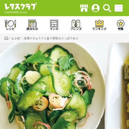
レシピ
読みもの
マンガ
フレンズ
ランキング
特集
レシピ
浅漬けきゅうりと香り野菜のさっぱりあえ