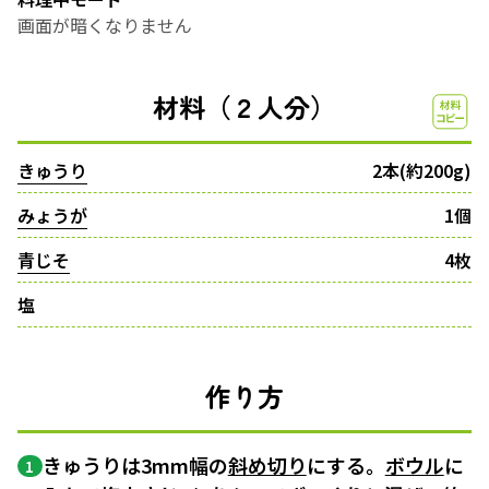
画面が暗くなりません
材料（２人分）
きゅうり
2本(約200g)
みょうが
1個
青じそ
4枚
塩
作り方
きゅうりは3mm幅の
斜め切り
にする。
ボウル
に
1