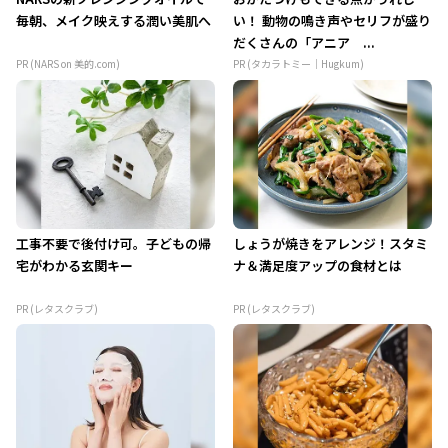
毎朝、メイク映えする潤い美肌へ
い！ 動物の鳴き声やセリフが盛り
だくさんの「アニア ...
PR (NARS on 美的.com)
PR (タカラトミー｜Hugkum)
工事不要で後付け可。子どもの帰
しょうが焼きをアレンジ！スタミ
宅がわかる玄関キー
ナ＆満足度アップの食材とは
PR (レタスクラブ)
PR (レタスクラブ)