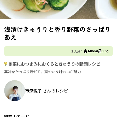
浅漬けきゅうりと香り野菜のさっぱり
あえ
１人分：
14kcal
0.5g
副菜におつまみにおくらときゅうりの新顔レシピ
薬味をたっぷり混ぜて。爽やかな味わいが魅力
市瀬悦子
さんのレシピ
料理中モード