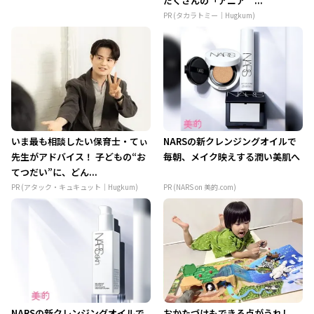
だくさんの「アニア ...
PR (タカラトミー｜Hugkum)
いま最も相談したい保育士・てぃ
NARSの新クレンジングオイルで
先生がアドバイス！ 子どもの“お
毎朝、メイク映えする潤い美肌へ
てつだい”に、どん...
PR (アタック・キュキュット｜Hugkum)
PR (NARS on 美的.com)
NARSの新クレンジングオイルで
おかたづけもできる点がうれし