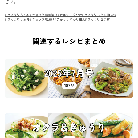
さい。
#
きゅうり ちくわ
#
きゅうり 味噌漬け
#
きゅうり 冷や汁
#
きゅうり しらす 酢の物
#
きゅうり ナムル
#
きゅうり 塩漬け
#
きゅうり ゆかり和え
#
きゅうり 塩昆布
関連するレシピまとめ
2025年7月号
107品
オクラ＆きゅうり