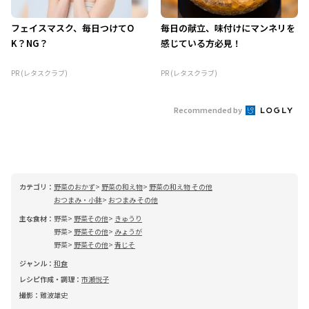
フェイスマスク、毎日つけてO
毎日の献立、味付けにマンネリを
K？NG？
感じている方必見！
PR (レタスクラブ)
PR (レタスクラブ)
Recommended by
カテゴリ：
野菜のおかず
野菜の和え物
野菜の和え物 その他
おつまみ・小鉢
おつまみ その他
主な食材：
野菜
野菜その他
きゅうり
野菜
野菜その他
みょうが
野菜
野菜その他
青じそ
ジャンル：
和食
レシピ作成・調理：
市瀬悦子
撮影：
難波雄史