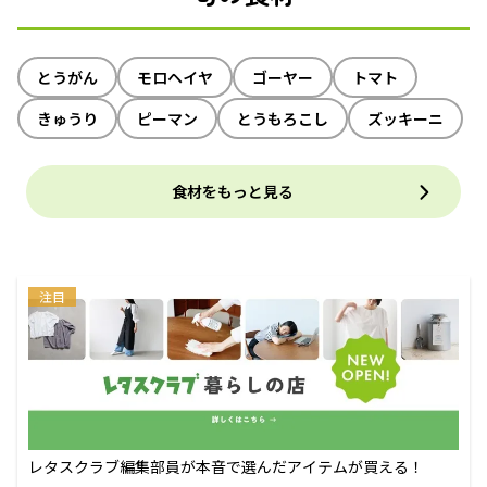
とうがん
モロヘイヤ
ゴーヤー
トマト
きゅうり
ピーマン
とうもろこし
ズッキーニ
食材をもっと見る
注目
レタスクラブ編集部員が本音で選んだアイテムが買える！