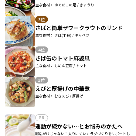
主な食材： ゆでだこの足 / きゅうり
3位
さばと簡単ザワークラウトのサンド
主な食材： さば(半身) / キャベツ
4位
さば缶のトマト麻婆風
主な食材： もめん豆腐 / トマト
5位
えびと厚揚げの中華煮
主な食材： むきえび / 厚揚げ
PR
運動が続かない…とお悩みのかたへ
腸活だけじゃない！太りにくいカラダづくりをサポートし