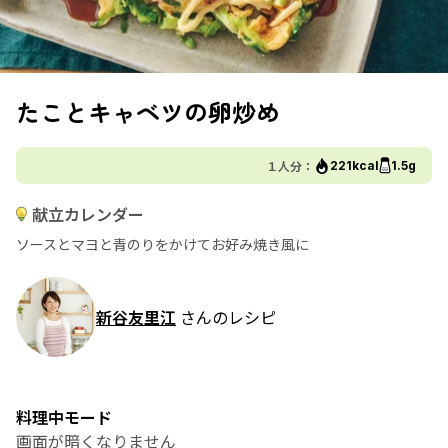
たことキャベツの卵炒め
１人分：
221kcal
1.5g
献立カレンダー
ソースとマヨと青のりをかけてお好み焼き風に
新谷友里江
さんのレシピ
料理中モード
画面が暗くなりません