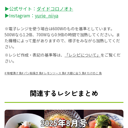
▶公式サイト：
ダイドコロノオト
▶Instagram：
yurie_niiya
※電子レンジを使う場合は600Wのものを基準としています。
500Wなら1.2倍、700Wなら0.9倍の時間で加熱してください。ま
た機種によって差がありますので、様子をみながら加熱してくだ
さい。
※レシピ作成・表記の基準等は、
「レシピについて」
をご覧くだ
さい。
#
味噌漬け 魚
#
パン粉焼き 魚
#
レモンソース 魚
#
大根に合う 魚
#
たけのこ 魚
関連するレシピまとめ
2025年8月号