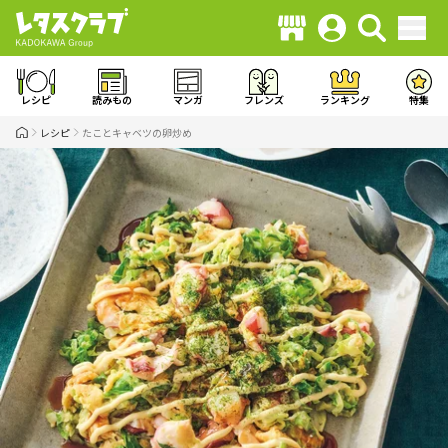
レシピ
読みもの
マンガ
フレンズ
ランキング
特集
レシピ
たことキャベツの卵炒め