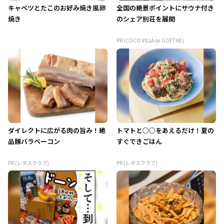
キャベツとたこのお好み焼き風卵
全国の絶景ポイントにサウナ付き
焼き
のシェア別荘を展開
PR (COCO VILLA on GOETHE)
ダイレクトに広がる肉の旨み！絶
トマトと○○をあえるだけ！夏の
品豚バラベーコン
すぐできごはん
PR (レタスクラブ)
PR (レタスクラブ)