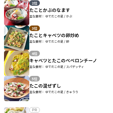
2位
たことかぶのなます
主な食材： ゆでだこの足 / かぶ
3位
たことキャベツの卵炒め
主な食材： ゆでだこの足 / 卵
4位
キャベツとたこのペペロンチーノ
主な食材： ゆでだこの足 / スパゲッティ
5位
たこの混ぜずし
主な食材： ゆでだこの足 / きゅうり
PR