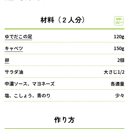
材料（２人分）
ゆでだこの足
120g
キャベツ
150g
卵
2個
サラダ油
大さじ1/2
中濃ソース、マヨネーズ
各適量
塩、こしょう、青のり
少々
作り方