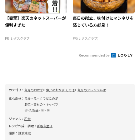
【衝撃】楽天のネットスーパーが
毎日の献立、味付けにマンネリを
便利すぎた
感じている方必見！
PR (レタスクラブ)
PR (レタスクラブ)
Recommended by
カテゴリ：
魚介のおかず
魚介のおかず その他
魚介のアレンジ料理
主な食材：
魚介
魚
ゆでだこの足
野菜
葉もの
キャベツ
卵･乳製品
卵
卵
ジャンル：
和食
レシピ作成・調理：
新谷友里江
撮影：
難波雄史