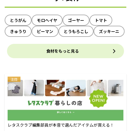
とうがん
モロヘイヤ
ゴーヤー
トマト
きゅうり
ピーマン
とうもろこし
ズッキーニ
食材をもっと見る
注目
レタスクラブ編集部員が本音で選んだアイテムが買える！