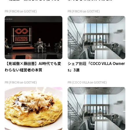
PR (FINCHI on GOETHE)
PR (FINCHI on GOETHE)
【見城徹×藤田晋】AI時代でも変
シェア別荘「COCO VILLA Owner
わらない経営者の本質
s」3選
PR (FINCHI on GOETHE)
PR (COCO VILLA on GOETHE)