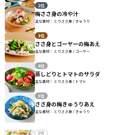
2位
梅ささ身の冷や汁
主な食材： とりささ身 / きゅうり
3位
ささ身とゴーヤーの梅あえ
主な食材： とりささ身 / ゴーヤー
4位
蒸しどりとトマトのサラダ
主な食材： とりささ身 / トマト
5位
ささ身の梅きゅうりあえ
主な食材： とりささ身 / きゅうり
PR