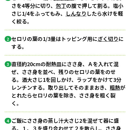
さを4等分に切り、
包丁
の腹で押して割る。塩小
さじ1/4をふってもみ、
しんなり
したら水けを軽
く絞る。
セロリの葉の1/3量はトッピング用に
ざく切り
に
2
する。
直径約20cmの耐熱皿にささ身、Ａを入れて混
3
ぜ、ささ身を並べ、残りのセロリの葉をのせ
る。酒大さじ1を回しかけ、ラップをかけて3分
レンチンする。取り出してそのままおき、
粗熱
が
とれたらセロリの葉を除き、ささ身を粗く裂
く。
ご飯にささ身の蒸し汁大さじ2を混ぜて器に盛
4
る。１、３を盛り合わせて２を散らし、ささ身