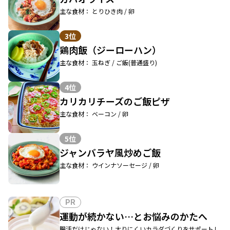
主な食材： とりひき肉 / 卵
3位
鶏肉飯（ジーローハン）
主な食材： 玉ねぎ / ご飯(普通盛り)
4位
カリカリチーズのご飯ピザ
主な食材： ベーコン / 卵
5位
ジャンバラヤ風炒めご飯
主な食材： ウインナソーセージ / 卵
PR
運動が続かない…とお悩みのかたへ
腸活だけじゃない！太りにくいカラダづくりをサポートし