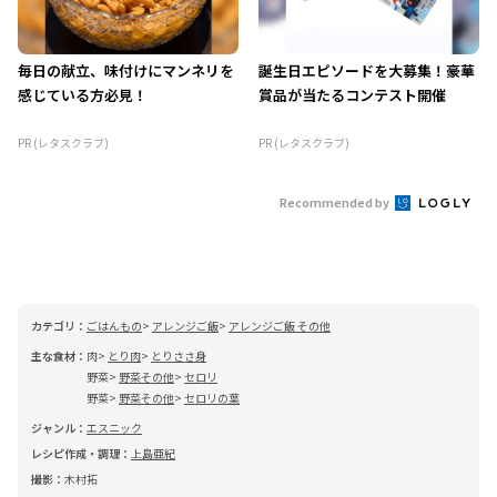
毎日の献立、味付けにマンネリを
誕生日エピソードを大募集！豪華
感じている方必見！
賞品が当たるコンテスト開催
PR (レタスクラブ)
PR (レタスクラブ)
Recommended by
カテゴリ：
ごはんもの
アレンジご飯
アレンジご飯 その他
主な食材：
肉
とり肉
とりささ身
野菜
野菜その他
セロリ
野菜
野菜その他
セロリの葉
ジャンル：
エスニック
レシピ作成・調理：
上島亜紀
撮影：
木村拓