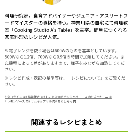
料理研究家。食育アドバイザーやジュニア・アスリートフ
ードマイスターの資格を持つ。神奈川県の自宅にて料理教
室「Cooking Studio A's Table」を主宰。簡単につくれる
家庭料理のレシピが人気。
※電子レンジを使う場合は600Wのものを基準としています。
500Wなら1.2倍、700Wなら0.9倍の時間で加熱してください。ま
た機種によって差がありますので、様子をみながら加熱してくだ
さい。
※レシピ作成・表記の基準等は、
「レシピについて」
をご覧くだ
さい。
#
タコライス 肉
#
塩釜焼き 肉
#
しいたけ 肉
#
チンジャオロース 肉
#
ズッキーニ 肉
#
レモンソース 肉
#
サムギョプサル 肉
#
ちらし寿司 肉
関連するレシピまとめ