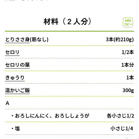
材料（２人分）
とりささ身
(筋なし)
3本(約210g)
セロリ
1/2本
セロリの葉
1本分
きゅうり
1本
温かいご飯
300g
Ａ
・おろしにんにく、おろししょうが
各小さじ1/2
・塩
小さじ1/4