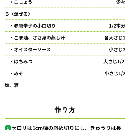
・こしょう
少々
Ｂ〈混ぜる〉
・赤唐辛子の小口切り
1/2本分
・ごま油、ささ身の蒸し汁
各大さじ1
・オイスターソース
小さじ2
・はちみつ
大さじ1/2
・みそ
小さじ1/2
塩、酒
作り方
セロリは1cm幅の
斜め切り
にし、きゅうりは長
1