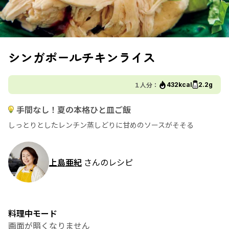
シンガポールチキンライス
１人分：
432kcal
2.2g
手間なし！夏の本格ひと皿ご飯
しっとりとしたレンチン蒸しどりに甘めのソースがそそる
上島亜紀
さんのレシピ
料理中モード
画面が暗くなりません