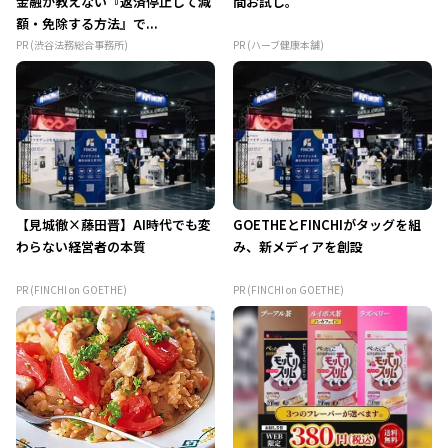
金融が教えない『返済停止して減
間お試し。
額・免除する方法』で...
PR (渋谷法務総合事務所)
PR (ハーブ健康本舗)
【見城徹×藤田晋】AI時代でも変
GOETHEとFINCHIがタッグを組
わらない経営者の本質
み、新メディアを創設
PR (FINCHI on GOETHE)
PR (FINCHI on GOETHE)