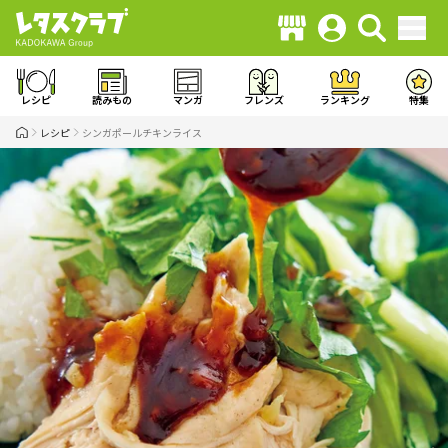
レシピ
読みもの
マンガ
フレンズ
ランキング
特集
レシピ
シンガポールチキンライス