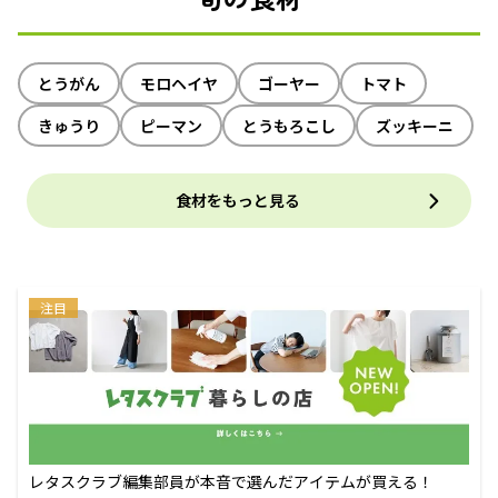
とうがん
モロヘイヤ
ゴーヤー
トマト
きゅうり
ピーマン
とうもろこし
ズッキーニ
食材をもっと見る
注目
レタスクラブ編集部員が本音で選んだアイテムが買える！